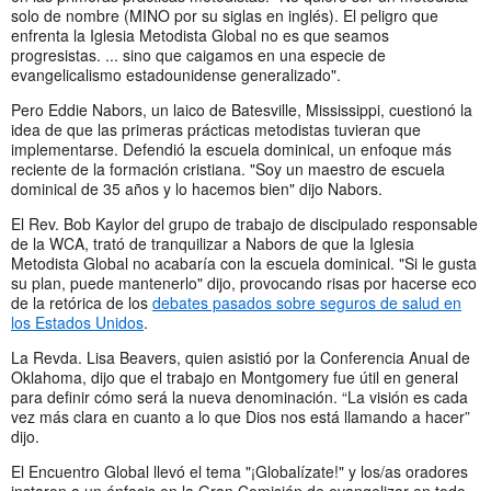
solo de nombre (MINO por su siglas en inglés). El peligro que
enfrenta la Iglesia Metodista Global no es que seamos
progresistas. ... sino que caigamos en una especie de
evangelicalismo estadounidense generalizado".
Pero Eddie Nabors, un laico de Batesville, Mississippi, cuestionó la
idea de que las primeras prácticas metodistas tuvieran que
implementarse. Defendió la escuela dominical, un enfoque más
reciente de la formación cristiana. "Soy un maestro de escuela
dominical de 35 años y lo hacemos bien" dijo Nabors.
El Rev. Bob Kaylor del grupo de trabajo de discipulado responsable
de la WCA, trató de tranquilizar a Nabors de que la Iglesia
Metodista Global no acabaría con la escuela dominical. "Si le gusta
su plan, puede mantenerlo" dijo, provocando risas por hacerse eco
de la retórica de los
debates pasados sobre seguros de salud en
los Estados Unidos
.
La Revda. Lisa Beavers, quien asistió por la Conferencia Anual de
Oklahoma, dijo que el trabajo en Montgomery fue útil en general
para definir cómo será la nueva denominación. “La visión es cada
vez más clara en cuanto a lo que Dios nos está llamando a hacer”
dijo.
El Encuentro Global llevó el tema "¡Globalízate!" y los/as oradores