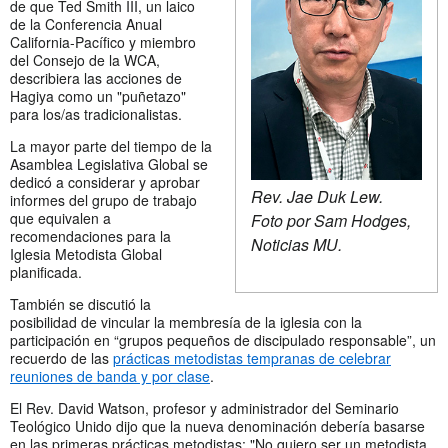
de que Ted Smith III, un laico
de la Conferencia Anual
California-Pacífico y miembro
del Consejo de la WCA,
describiera las acciones de
Hagiya como un "puñetazo"
para los/as tradicionalistas.
La mayor parte del tiempo de la
Asamblea Legislativa Global se
dedicó a considerar y aprobar
Rev. Jae Duk Lew.
informes del grupo de trabajo
que equivalen a
Foto por Sam Hodges,
recomendaciones para la
Noticias MU.
Iglesia Metodista Global
planificada.
También se discutió la
posibilidad de vincular la membresía de la iglesia con la
participación en “grupos pequeños de discipulado responsable”, un
recuerdo de las
prácticas metodistas tempranas de celebrar
reuniones de banda y por clase
.
El Rev. David Watson, profesor y administrador del Seminario
Teológico Unido dijo que la nueva denominación debería basarse
en las primeras prácticas metodistas: "No quiero ser un metodista