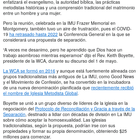
enfatizará el evangelismo, la autoridad bíblica, las prácticas
metodistas históricas y una comprensión tradicional del matrimonio
entre un hombre y una mujer.
Pero la reunión, celebrada en la IMU Frazer Memorial en
Montgomery, también tuvo un aire de frustración, pues el COVID-
19
ha retrasado hasta 2022
la Conferencia General en la que se
considerará una propuesta de separación.
“A veces me desanimo, pero he aprendido que Dios hace un
trabajo asombroso mientras esperamos" dijo el Rev. Keith Boyette,
presidente de la WCA, durante su discurso del 1 de mayo.
La WCA se formó en 2016
y aunque está fuertemente alineada con
grupos tradicionalistas más antiguos de La IMU, como Good News
y el Movimiento de Confesión, se ha convertido en la incubadora
de una nueva denominación planificada que
recientemente recibió
el nombre de Iglesia Metodista Global
.
Boyette se unió a un grupo diverso de líderes de la iglesia en la
negociación del
Protocolo de Reconciliación y Gracia a través de la
Separación
, destinado a lidiar con décadas de división en La IMU
sobre cómo aceptar la homosexualidad. Las iglesias
tradicionalistas, según la propuesta, podrían irse con sus
propiedades y formar su propia denominación, obteniendo $25
millones para comenzar.