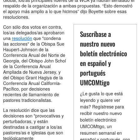
Global; los/as principales líderes de la WCA ya habían señalado el
respaldo de la organización a ambas propuestas. “Esto demostró
el apoyo más amplio a lo que hicimos” dijo Boyette sobre esas
resoluciones.
Con sólo dos votos en contra,
Suscríbase a
los/as delegados/as aprobaron
una
resolución
que "condena
nuestro nuevo
las acciones" de la Obispa Sue
Haupert-Johnson de la
boletín electrónico
Conferencia Anual del Norte de
Georgia, del Obispo John Schol
en español y
de la Conferencia Anual
portugués
Ampliada de Nueva Jersey, y
del Obispo Grant Hagiya de la
UMCOMtigo
Conferencia Anual California-
Pacífico, por decisiones
¿Le gusta lo que está
recientes de llamamiento de
pastores tradicionalistas.
leyendo y quiere ver
más? Regístrese para
La resolución dice que las
recibir nuestro nuevo
decisiones son "provocativas y
boletín electrónico
perturbadoras, y están
UMCOMtigo, un
destinadas a castigar a los/as
pastores/as e iglesias que son
resumen semanal en
teológicamente
español y portugués, con