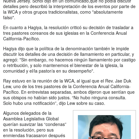
Nueva Jersey. Schol dijo en un comunicado,que no podía discutir
detalles pero describió la interpretación de los eventos por parte de
la WCA y otros grupos tradicionalistas, como "absolutamente
falso".
En cuanto a Hagiya, la resolución criticó su decisión de trasladar a
tres pastores coreanos de sus iglesias en la Conferencia Anual
California-Pacífico.
Hagiya dijo que la política de la denominación también le impide
discutir los detalles de una decisión de llamamiento en particular, y
agregó: "Sin embargo, no hacemos ningún llamamiento por castigo
o retribución, y solo mantenemos el bienestar de la iglesia, la
comunidad y el/la pastor/a en su desempeño".
Ray estuvo en la reunión de la WCA, al igual que el Rev. Jae Duk
Lew, uno de los tres pastores de la Conferencia Anual California-
Pacífico. En entrevistas separadas, ambos dijeron que sentían que
sus obispos no habían sido justos. “No hubo ninguna consulta.
Solo hubo una notificación”, dijo Lew sobre su caso.
Algunos delegados de la
Asamblea Legislativa Global
querían suavizar las “condenas”
en la resolución, pero sus
enmiendas fracasaron después