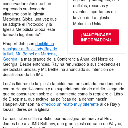
conservadores/as que han
noticias, recursos y
expresado su deseo de
eventos importantes en
alinearse con la Iglesia
la vida de La Iglesia
Metodista Global una vez que
Metodista Unida.
se adopte el Protocolo, y la
Iglesia Metodista Global esté
formada legalmente".
¡MANTÉNGASE
INFORMADO/A!
Haupert-Johnson
decidió no
reasignar al Rev. Jody Ray de
la IMU Mt. Bethel en Marietta,
Georgia
, la más grande de la Conferencia Anual del Norte de
Georgia. Desde entonces, Ray ha renunciado a sus credenciales
metodistas unidas, y Mt. Bethel ha anunciado su intención de
desafiliarse de La IMU.
Los/as líderes de la iglesia también han presentado una denuncia
contra Haupert-Johnson y un superintendente de distrito, alegando
que no consultaron sobre el llamamiento como lo requiere el Libro
de Disciplina, que incluye las políticas de la denominación.
Haupert-Johnson ha
ofrecido un relato muy diferente
al de Ray y
los/as líderes de la iglesia.
La resolución critica a Schol por no asignar de nuevo al Rev.
James Lee a la IMU Bethany, una gran iglesia coreana en Wayne,