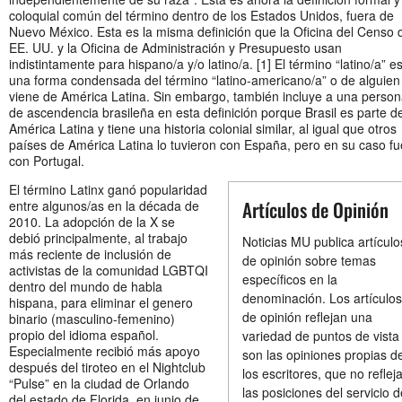
coloquial común del término dentro de los Estados Unidos, fuera de
Nuevo México. Esta es la misma definición que la Oficina del Censo 
EE. UU. y la Oficina de Administración y Presupuesto usan
indistintamente para hispano/a y/o latino/a. [1] El término “latino/a” e
una forma condensada del término “latino-americano/a” o de alguien
viene de América Latina. Sin embargo, también incluye a una perso
de ascendencia brasileña en esta definición porque Brasil es parte d
América Latina y tiene una historia colonial similar, al igual que otros
países de América Latina lo tuvieron con España, pero en su caso fu
con Portugal.
El término Latinx ganó popularidad
Artículos de Opinión
entre algunos/as en la década de
2010. La adopción de la X se
debió principalmente, al trabajo
Noticias MU publica artículo
más reciente de inclusión de
de opinión sobre temas
activistas de la comunidad LGBTQI
específicos en la
dentro del mundo de habla
denominación. Los artículos
hispana, para eliminar el genero
de opinión reflejan una
binario (masculino-femenino)
propio del idioma español.
variedad de puntos de vista
Especialmente recibió más apoyo
son las opiniones propias d
después del tiroteo en el Nightclub
los escritores, que no reflej
“Pulse” en la ciudad de Orlando
las posiciones del servicio d
del estado de Florida, en junio de