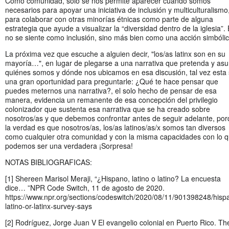
Como comunidad, solo se nos permite aparecer cuando somos
necesarios para apoyar una iniciativa de inclusión y multiculturalismo
para colaborar con otras minorías étnicas como parte de alguna
estrategia que ayude a visualizar la “diversidad dentro de la iglesia”.
no se siente como inclusión, sino más bien como una acción simbólic
La próxima vez que escuche a alguien decir, "los/as latinx son en su
mayoría…", en lugar de plegarse a una narrativa que pretenda y as
quiénes somos y dónde nos ubicamos en esa discusión, tal vez esta
una gran oportunidad para preguntarle: ¿Qué te hace pensar que
puedes meternos una narrativa?, el solo hecho de pensar de esa
manera, evidencia un remanente de esa concepción del privilegio
colonizador que sustenta esa narrativa que se ha creado sobre
nosotros/as y que debemos confrontar antes de seguir adelante, po
la verdad es que nosotros/as, los/as latinos/as/x somos tan diversos
como cualquier otra comunidad y con la misma capacidades con lo 
podemos ser una verdadera ¡Sorpresa!
NOTAS BIBLIOGRAFICAS:
[1] Shereen Marisol Meraji, “¿Hispano, latino o latino? La encuesta
dice… ”NPR Code Switch, 11 de agosto de 2020.
https://www.npr.org/sections/codeswitch/2020/08/11/901398248/hispa
latino-or-latinx-survey-says
[2] Rodríguez, Jorge Juan V El evangelio colonial en Puerto Rico. Th