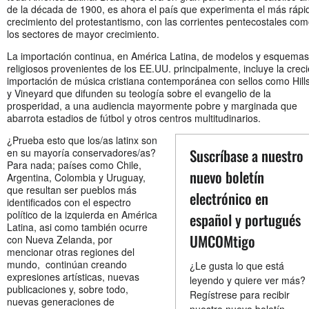
de la década de 1900, es ahora el país que experimenta el más rápi
crecimiento del protestantismo, con las corrientes pentecostales co
los sectores de mayor crecimiento.
La importación continua, en América Latina, de modelos y esquemas
religiosos provenientes de los EE.UU. principalmente, incluye la crec
importación de música cristiana contemporánea con sellos como Hill
y Vineyard que difunden su teología sobre el evangelio de la
prosperidad, a una audiencia mayormente pobre y marginada que
abarrota estadios de fútbol y otros centros multitudinarios.
¿Prueba esto que los/as latinx son
Suscríbase a nuestro
en su mayoría conservadores/as?
Para nada; países como Chile,
nuevo boletín
Argentina, Colombia y Uruguay,
que resultan ser pueblos más
electrónico en
identificados con el espectro
político de la izquierda en América
español y portugués
Latina, asi como también ocurre
UMCOMtigo
con Nueva Zelanda, por
mencionar otras regiones del
mundo, continúan creando
¿Le gusta lo que está
expresiones artísticas, nuevas
leyendo y quiere ver más?
publicaciones y, sobre todo,
Regístrese para recibir
nuevas generaciones de
nuestro nuevo boletín