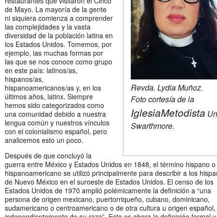
restaurantes que visitaron el Cinco
de Mayo. La mayoría de la gente
ni siquiera comienza a comprender
las complejidades y la vasta
diversidad de la población latina en
los Estados Unidos. Tomemos, por
ejemplo, las muchas formas por
las que se nos conoce como grupo
en este país: latinos/as,
hispanos/as,
Revda. Lydia Muñoz.
hispanoamericanos/as y, en los
últimos años, latinx. Siempre
Foto cortesía de la
hemos sido categorizados como
Iglesia
Metodista
Un
una comunidad debido a nuestra
lengua común y nuestros vínculos
Swarthmore.
con el colonialismo español, pero
analicemos esto un poco.
Después de que concluyó la
guerra entre México y Estados Unidos en 1848, el término hispano o
hispanoamericano se utilizó principalmente para describir a los hisp
de Nuevo México en el suroeste de Estados Unidos. El censo de los
Estados Unidos de 1970 amplió polémicamente la definición a “una
persona de origen mexicano, puertorriqueño, cubano, dominicano,
sudamericano o centroamericano o de otra cultura u origen español,
independientemente de su raza”. Esta es ahora la definición formal y