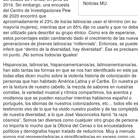
Noticias MU.
2016. Sin embargo, una encuesta
del Centro de Investigaciones Pew
de 2020 encontró que
aproximadamente el 23% de los/as latinos/as usan el término (en su
mayoría mujeres), mientras que un 65% dijo no usarlo y que no debe
ser utilizado para describir su grupo étnico. Como era de esperarse,
estos porcentajes están cambiando dado el crecimiento de las nuev
generaciones de jóvenes latinos/as “millennials”. Entonces, se puede
inferir que “dentro de la diversidad, hay diversidad”. Ese es precisa
mi punto. ¡No somos todos/as iguales!
Hispanos/as, latinos/as, hispanoamericanos/as, latinoamericanos/as.
han sido tantas las formas en que se nos han identificado en este paí
todas ellas dicen mucho sobre la violenta historia de colonización de 
personas que han habitado América Latina y el Caribe. En nuestra pi
en la textura de nuestro cabello, la mezcla de sabores en nuestras
comidas, la variedad musical y rítmica compartimos, los acentos y
modismos que se pueden escuchar mientras hablamos español o
portugués, los idiomas de nuestros colonizadores, etc… todos ello e
testimonio vivo de lo que ha vivido nuestro pueblo y de las compleji
de nuestra diversidad, a lo que José Vasconcelos llamó “la raza
cósmica”. Somos tan diversos como cualquier otro grupo de persona
no importa lo mucho que la Oficina del Censo o los encuestadores
políticos y demógrafos hayan tratado de reducirnos. Muy a menudo
somos mal representados/as y simplificados/as en exceso como un