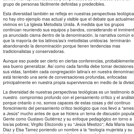
grupo de personas fácilmente definidas y predecibles.
Esta diversidad también se refleja en nuestras perspectivas teológica
no hay otro ejemplo mas actual y visible que el debate que actualme
vivimos en La Iglesia Metodista Unida. A medida que los grupos
continúan reuniendo sus equipos y bandos, considerando el inminen
ya anunciado cisma dentro de la denominación, la narrativa común e
que la mayoría de los latinos/as/x metodistas unidos/as terminarán
abandonando la denominación porque tienen tendencias mas
tradicionalistas y conservadoras.
Aunque eso puede ser cierto en ciertas conferencias, probablement
sea bueno generalizar. Así como cada familia debe tomar decisiones
sus vidas, también cada congregación latina/x en nuestra denominac
está teniendo una serie de conversaciones profundas, enfocadas
principalmente en nuestra propia supervivencia en medio de la divisi
La diversidad de nuestras perspectivas teológicas es un testimonio d
nuestro compromiso profundo con el pensamiento crítico y el análisi
porque créanlo o no, somos capaces de estas cosas y del continuo
florecimiento del pensamiento crítico teológico que nos llevó a "ames
a Jesús" mucho antes de que se hiciera un tema de discusión popula
Gente como Gustavo Gutiérrez y su enfoque pedagógico en torno a
los/as pobres; Virgilio Eliozondo y su “Jesús Mestizo”; Ada Maria Isas
Diaz y Elsa Tamez poniendo un nombre a la “teología mujerista y su