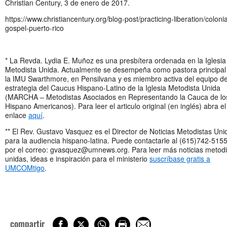
Christian Century, 3 de enero de 2017.
https://www.christiancentury.org/blog-post/practicing-liberation/colonia
gospel-puerto-rico
* La Revda. Lydia E. Muñoz es una presbítera ordenada en la Iglesia
Metodista Unida. Actualmente se desempeña como pastora principal
la IMU Swarthmore, en Pensilvana y es miembro activa del equipo d
estrategia del Caucus Hispano-Latino de la Iglesia Metodista Unida
(MARCHA – Metodistas Asociados en Representando la Cauca de lo
Hispano Americanos). Para leer el articulo original (en inglés) abra el
enlace
aquí
.
** El Rev. Gustavo Vasquez es el Director de Noticias Metodistas Uni
para la audiencia hispano-latina. Puede contactarle al (615)742-515
por el correo:
gvasquez@umnews.org
. Para leer más noticias metod
unidas, ideas e inspiración para el ministerio
suscríbase gratis a
UMCOMtigo
.
compartir