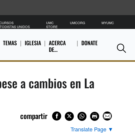
CURSOS
UMC
UMCORG
MYUMC
B
TODISTAS UNIDOS
STORE
TEMAS
IGLESIA
ACERCA
DONATE
DE…
Se
pese a cambios en La
compartir
Translate Page
▼