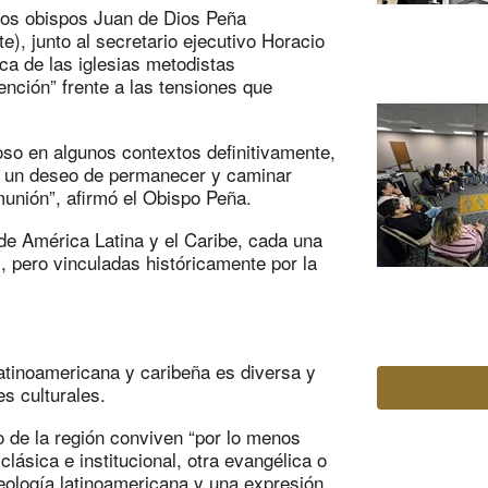
los obispos Juan de Dios Peña
e), junto al secretario ejecutivo Horacio
ca de las iglesias metodistas
nción” frente a las tensiones que
oso en algunos contextos definitivamente,
ay un deseo de permanecer y caminar
unión”, afirmó el Obispo Peña.
e América Latina y el Caribe, cada una
, pero vinculadas históricamente por la
latinoamericana y caribeña es diversa y
es culturales.
 de la región conviven “por lo menos
lásica e institucional, otra evangélica o
teología latinoamericana y una expresión