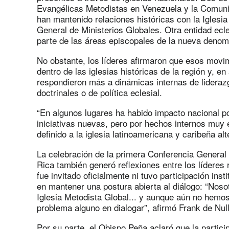
Evangélicas Metodistas en Venezuela y la Comun
han mantenido relaciones históricas con la Iglesi
General de Ministerios Globales. Otra entidad ecle
parte de las áreas episcopales de la nueva denomi
No obstante, los líderes afirmaron que esos movi
dentro de las iglesias históricas de la región y, e
respondieron más a dinámicas internas de lidera
doctrinales o de política eclesial.
“En algunos lugares ha habido impacto nacional 
iniciativas nuevas, pero por hechos internos muy 
definido a la iglesia latinoamericana y caribeña a
La celebración de la primera Conferencia General 
Rica también generó reflexiones entre los lídere
fue invitado oficialmente ni tuvo participación ins
en mantener una postura abierta al diálogo: “Noso
Iglesia Metodista Global... y aunque aún no hemos
problema alguno en dialogar”, afirmó Frank de Nul
Por su parte, el Obispo Peña aclaró que la partici