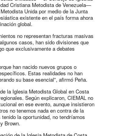
idad Cristiana Metodista de Venezuela—
a Metodista Unida por medio de la Junta
siástica existente en el país forma ahora
nación global.
mientos no representan fracturas masivas
n algunos casos, han sido divisiones que
zgo que exclusivamente a debates
porque han nacido nuevos grupos o
específicos. Estas realidades no han
lterando su base esencial”, afirmó Peña.
de la Iglesia Metodista Global en Costa
s regionales. Según explicaron, CIEMAL no
titucional en ese evento, aunque insistieron
tros no tenemos nada en contra de la
 tenido la oportunidad, no tendríamos
ly Brown.
pación de la Iglesia Metodista de Costa