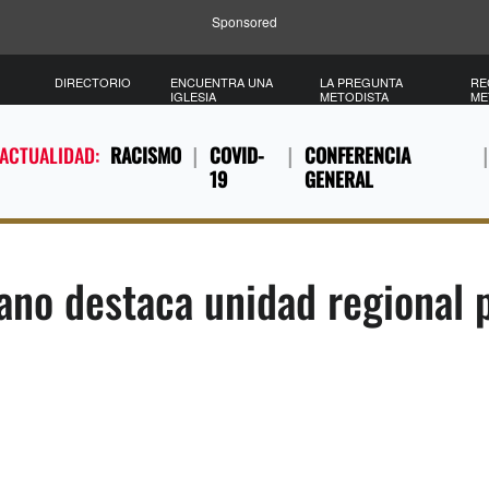
Sponsored
DIRECTORIO
ENCUENTRA UNA
LA PREGUNTA
RE
IGLESIA
METODISTA
ME
 ACTUALIDAD:
RACISMO
COVID-
CONFERENCIA
19
GENERAL
no destaca unidad regional 