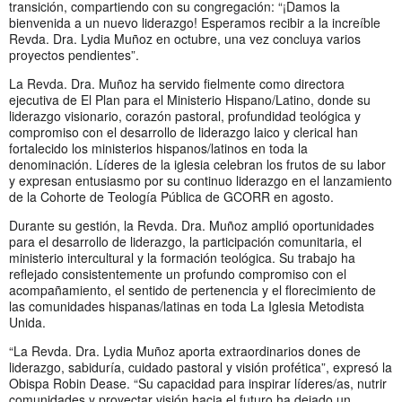
transición, compartiendo con su congregación: “¡Damos la
bienvenida a un nuevo liderazgo! Esperamos recibir a la increíble
Revda. Dra. Lydia Muñoz en octubre, una vez concluya varios
proyectos pendientes”.
La Revda. Dra. Muñoz ha servido fielmente como directora
ejecutiva de El Plan para el Ministerio Hispano/Latino, donde su
liderazgo visionario, corazón pastoral, profundidad teológica y
compromiso con el desarrollo de liderazgo laico y clerical han
fortalecido los ministerios hispanos/latinos en toda la
denominación. Líderes de la iglesia celebran los frutos de su labor
y expresan entusiasmo por su continuo liderazgo en el lanzamiento
de la Cohorte de Teología Pública de GCORR en agosto.
Durante su gestión, la Revda. Dra. Muñoz amplió oportunidades
para el desarrollo de liderazgo, la participación comunitaria, el
ministerio intercultural y la formación teológica. Su trabajo ha
reflejado consistentemente un profundo compromiso con el
acompañamiento, el sentido de pertenencia y el florecimiento de
las comunidades hispanas/latinas en toda La Iglesia Metodista
Unida.
“La Revda. Dra. Lydia Muñoz aporta extraordinarios dones de
liderazgo, sabiduría, cuidado pastoral y visión profética”, expresó la
Obispa Robin Dease. “Su capacidad para inspirar líderes/as, nutrir
comunidades y proyectar visión hacia el futuro ha dejado un