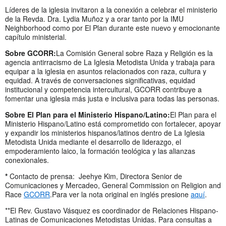
Líderes de la iglesia invitaron a la conexión a celebrar el ministerio
de la Revda. Dra. Lydia Muñoz y a orar tanto por la IMU
Neighborhood como por El Plan durante este nuevo y emocionante
capítulo ministerial.
Sobre GCORR:
La Comisión General sobre Raza y Religión es la
agencia antirracismo de La Iglesia Metodista Unida y trabaja para
equipar a la iglesia en asuntos relacionados con raza, cultura y
equidad. A través de conversaciones significativas, equidad
institucional y competencia intercultural, GCORR contribuye a
fomentar una iglesia más justa e inclusiva para todas las personas.
Sobre El Plan para el Ministerio Hispano/Latino:
El Plan para el
Ministerio Hispano/Latino está comprometido con fortalecer, apoyar
y expandir los ministerios hispanos/latinos dentro de La Iglesia
Metodista Unida mediante el desarrollo de liderazgo, el
empoderamiento laico, la formación teológica y las alianzas
conexionales.
*
Contacto de prensa: Jeehye Kim, Directora Senior de
Comunicaciones y Mercadeo, General Commission on Religion and
Race
GCORR
.Para ver la nota original en inglés presione
aquí
.
**El Rev. Gustavo Vásquez es coordinador de Relaciones Hispano-
Latinas de Comunicaciones Metodistas Unidas. Para consultas a