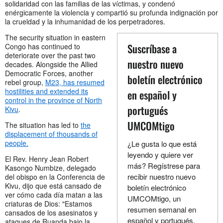
solidaridad con las familias de las víctimas, y condenó
enérgicamente la violencia y compartió su profunda indignación por
la crueldad y la inhumanidad de los perpetradores.
The security situation in eastern
Suscríbase a
Congo has continued to
deteriorate over the past two
nuestro nuevo
decades. Alongside the Allied
Democratic Forces, another
boletín electrónico
rebel group,
M23, has resumed
hostilities and extended its
en español y
control in the province of North
portugués
Kivu
.
UMCOMtigo
The situation has led to
the
displacement of thousands of
people.
¿Le gusta lo que está
leyendo y quiere ver
El Rev. Henry Jean Robert
más? Regístrese para
Kasongo Numbize, delegado
recibir nuestro nuevo
del obispo en la Conferencia de
Kivu, dijo que está cansado de
boletín electrónico
ver cómo cada día matan a las
UMCOMtigo, un
criaturas de Dios: "Estamos
resumen semanal en
cansados de los asesinatos y
español y portugués,
ataques de Ruanda bajo la