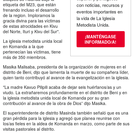
etiqueta del M23, que están
con noticias, recursos y
frenando incluso el desarrollo
eventos importantes en
de la region. Imploramos la
la vida de La Iglesia
gracia divina para las víctimas
Metodista Unida.
de estas atrocidades en Kivu
del Norte, Ituri y Kivu del Sur".
¡MANTÉNGASE
La iglesia metodista unida local
INFORMADO/A!
en Komanda a la que
pertenecían las víctimas, tiene
más de 350 miembros.
Masika Malisaba, presidenta de la organización de mujeres en el
distrito de Beni, dijo que lamenta la muerte de su compañera líder,
quien tanto contribuyó al avance de la evangelización en la iglesia.
"La madre Kavuo Pilipili acaba de dejar seis huérfanos/as y un
viudo. La extrañaremos profundamente en el distrito de Beni y en
la iglesia metodista unida local de Komanda por su gran
contribución al avance de la obra de Dios” dijo Masika.
El superintendente de distrito Masinda también señaló que es una
gran pérdida para la iglesia y agregó que planea reunirse con
los/as fieles en la aldea de Komanda en marzo, como parte de sus
visitas pastorales al distrito.