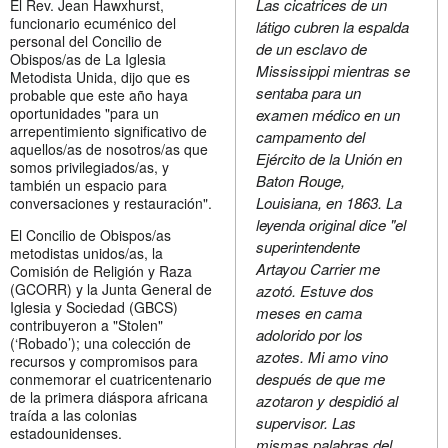
Las cicatrices de un
El Rev. Jean Hawxhurst,
funcionario ecuménico del
látigo cubren la espalda
personal del Concilio de
de un esclavo de
Obispos/as de La Iglesia
Mississippi mientras se
Metodista Unida, dijo que es
sentaba para un
probable que este año haya
oportunidades "para un
examen médico en un
arrepentimiento significativo de
campamento del
aquellos/as de nosotros/as que
Ejército de la Unión en
somos privilegiados/as, y
Baton Rouge,
también un espacio para
Louisiana, en 1863. La
conversaciones y restauración".
leyenda original dice "el
El Concilio de Obispos/as
superintendente
metodistas unidos/as, la
Artayou Carrier me
Comisión de Religión y Raza
(GCORR) y la Junta General de
azotó. Estuve dos
Iglesia y Sociedad (GBCS)
meses en cama
contribuyeron a "Stolen"
adolorido por los
(‘Robado’); una colección de
azotes. Mi amo vino
recursos y compromisos para
después de que me
conmemorar el cuatricentenario
de la primera diáspora africana
azotaron y despidió al
traída a las colonias
supervisor. Las
estadounidenses.
mismas palabras del