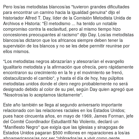
Pero los/as metodistas blancos/as "tuvieron grandes dificultades
para encontrar un camino hacia la igualdad genuina" dijo el
historiador Alfred T. Day, líder de la Comisión Metodista Unida de
Archivos e Historia: "El metodismo ... ha tenido un notable
compromiso contra la esclavitud, pero al mismo tiempo hizo
concesiones preocupantes al racismo" dijo Day. Los/as metodistas
blancos/as dictaron que los africanos siempre deben tener la
supervisión de los blancos y no se les debe permitir reunirse por
ellos mismos.
"Los metodistas negros abrazarían y atesorarían el evangelio
igualitario metodista y la afirmación que ofrecía, pero rápidamente
encontraron su crecimiento en la fe y el movimiento se frenó,
obstaculizando el cambio", y hasta el día de hoy, hay púlpitos
metodistas unidos donde el clero negro probablemente no será
designado debido al color de su piel, según Day quien agregó que
"Nosotros/as lo aceptamos tácitamente".
Este año también se llega al segundo aniversario importante
relacionado con las relaciones raciales en los Estados Unidos;
pues hace cincuenta años, en mayo de 1969, James Forman, jefe
del Comité Coordinador Estudiantil No Violento, declaró un
"Manifiesto Negro" que exigía que las iglesias y sinagogas de
Estados Unidos pagaran $500 millones en reparaciones a los/as
afroamericanos/as por ser "obligados/as a vivir como gente