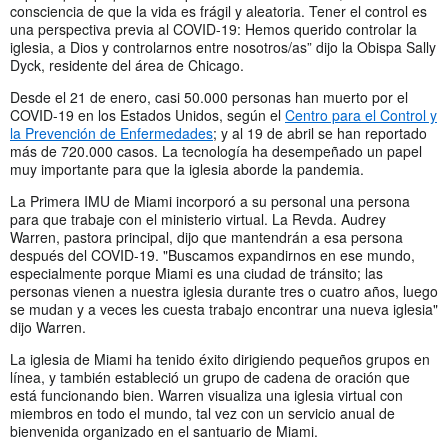
consciencia de que la vida es frágil y aleatoria. Tener el control es
una perspectiva previa al COVID-19: Hemos querido controlar la
iglesia, a Dios y controlarnos entre nosotros/as” dijo la Obispa Sally
Dyck, residente del área de Chicago.
Desde el 21 de enero, casi 50.000 personas han muerto por el
COVID-19 en los Estados Unidos, según el
Centro para el Control y
la Prevención de Enfermedades
; y al 19 de abril se han reportado
más de 720.000 casos. La tecnología ha desempeñado un papel
muy importante para que la iglesia aborde la pandemia.
La Primera IMU de Miami incorporó a su personal una persona
para que trabaje con el ministerio virtual. La Revda. Audrey
Warren, pastora principal, dijo que mantendrán a esa persona
después del COVID-19. "Buscamos expandirnos en ese mundo,
especialmente porque Miami es una ciudad de tránsito; las
personas vienen a nuestra iglesia durante tres o cuatro años, luego
se mudan y a veces les cuesta trabajo encontrar una nueva iglesia"
dijo Warren.
La iglesia de Miami ha tenido éxito dirigiendo pequeños grupos en
línea, y también estableció un grupo de cadena de oración que
está funcionando bien. Warren visualiza una iglesia virtual con
miembros en todo el mundo, tal vez con un servicio anual de
bienvenida organizado en el santuario de Miami.