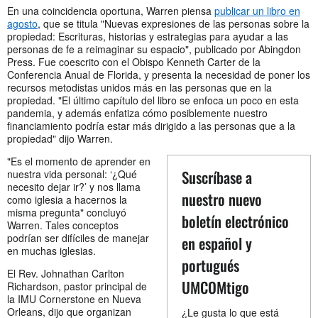
En una coincidencia oportuna, Warren piensa
publicar un libro en
agosto
, que se titula "Nuevas expresiones de las personas sobre la
propiedad: Escrituras, historias y estrategias para ayudar a las
personas de fe a reimaginar su espacio", publicado por Abingdon
Press. Fue coescrito con el Obispo Kenneth Carter de la
Conferencia Anual de Florida, y presenta la necesidad de poner los
recursos metodistas unidos más en las personas que en la
propiedad. "El último capítulo del libro se enfoca un poco en esta
pandemia, y además enfatiza cómo posiblemente nuestro
financiamiento podría estar más dirigido a las personas que a la
propiedad" dijo Warren.
"Es el momento de aprender en
Suscríbase a
nuestra vida personal: ‘¿Qué
necesito dejar ir?’ y nos llama
nuestro nuevo
como iglesia a hacernos la
misma pregunta" concluyó
boletín electrónico
Warren. Tales conceptos
podrían ser difíciles de manejar
en español y
en muchas iglesias.
portugués
El Rev. Johnathan Carlton
UMCOMtigo
Richardson, pastor principal de
la IMU Cornerstone en Nueva
Orleans, dijo que organizan
¿Le gusta lo que está