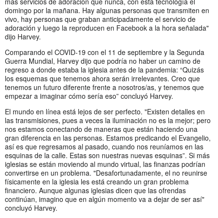
más servicios de adoración que nunca, con esta tecnología el
domingo por la mañana. Hay algunas personas que transmiten en
vivo, hay personas que graban anticipadamente el servicio de
adoración y luego la reproducen en Facebook a la hora señalada"
dijo Harvey.
Comparando el COVID-19 con el 11 de septiembre y la Segunda
Guerra Mundial, Harvey dijo que podría no haber un camino de
regreso a donde estaba la iglesia antes de la pandemia: “Quizás
los esquemas que tenemos ahora serán irrelevantes. Creo que
tenemos un futuro diferente frente a nosotros/as, y tenemos que
empezar a imaginar cómo sería eso” concluyó Harvey.
El mundo en línea está lejos de ser perfecto. "Existen detalles en
las transmisiones, pues a veces la iluminación no es la mejor; pero
nos estamos conectando de maneras que están haciendo una
gran diferencia en las personas. Estamos predicando el Evangelio,
así es que regresamos al pasado, cuando nos reuníamos en las
esquinas de la calle. Estas son nuestras nuevas esquinas”. Si más
iglesias se están moviendo al mundo virtual, las finanzas podrían
convertirse en un problema. "Desafortunadamente, el no reunirse
físicamente en la iglesia les está creando un gran problema
financiero. Aunque algunas iglesias dicen que las ofrendas
continúan, imagino que en algún momento va a dejar de ser así"
concluyó Harvey.