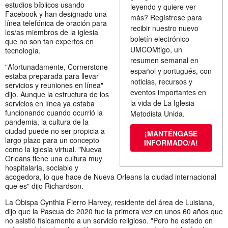
estudios bíblicos usando
leyendo y quiere ver
Facebook y han designado una
más? Regístrese para
línea telefónica de oración para
recibir nuestro nuevo
los/as miembros de la iglesia
boletín electrónico
que no son tan expertos en
UMCOMtigo, un
tecnología.
resumen semanal en
"Afortunadamente, Cornerstone
español y portugués, con
estaba preparada para llevar
noticias, recursos y
servicios y reuniones en línea"
eventos importantes en
dijo. Aunque la estructura de los
la vida de La Iglesia
servicios en línea ya estaba
funcionando cuando ocurrió la
Metodista Unida.
pandemia, la cultura de la
ciudad puede no ser propicia a
¡MANTÉNGASE
largo plazo para un concepto
INFORMADO/A!
como la iglesia virtual. "Nueva
Orleans tiene una cultura muy
hospitalaria, sociable y
acogedora, lo que hace de Nueva Orleans la ciudad internacional
que es" dijo Richardson.
La Obispa Cynthia Fierro Harvey, residente del área de Luisiana,
dijo que la Pascua de 2020 fue la primera vez en unos 60 años que
no asistió físicamente a un servicio religioso. "Pero he estado en