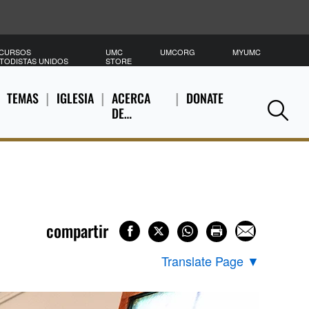
CURSOS
UMC
UMCORG
MYUMC
B
TODISTAS UNIDOS
STORE
TEMAS
IGLESIA
ACERCA
DONATE
DE…
Se
compartir
Translate Page
▼