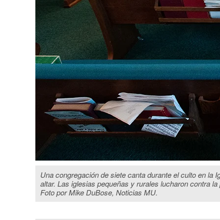
Una congregación de siete canta durante el culto en la I
altar. Las iglesias pequeñas y rurales lucharon contra l
Foto por Mike DuBose, Noticias MU.