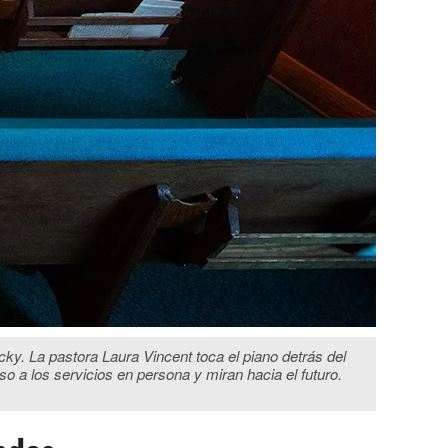
cky. La pastora Laura Vincent toca el piano detrás del
o a los servicios en persona y miran hacia el futuro.