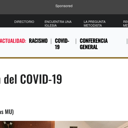
Sponsored
DIRECTORIO
ENCUENTRA UNA
LA PREGUNTA
RE
IGLESIA
METODISTA
ME
 ACTUALIDAD:
RACISMO
COVID-
CONFERENCIA
19
GENERAL
n del COVID-19
as MU)