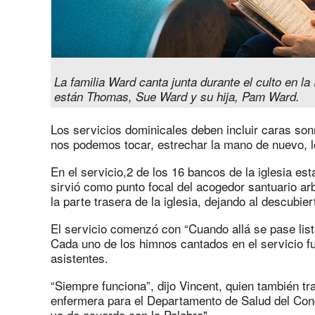
La familia Ward canta junta durante el culto en l
están Thomas, Sue Ward y su hija, Pam Ward.
Los servicios dominicales deben incluir caras son
nos podemos tocar, estrechar la mano de nuevo, l
En el servicio,2 de los 16 bancos de la iglesia e
sirvió como punto focal del acogedor santuario ar
la parte trasera de la iglesia, dejando al descubier
El servicio comenzó con “Cuando allá se pase lista
Cada uno de los himnos cantados en el servicio f
asistentes.
“Siempre funciona”, dijo Vincent, quien también t
enfermera para el Departamento de Salud del Con
va de acuerdo con la Palabra".