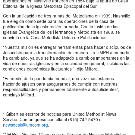
operaciones en Nashville abrieron en 1854 bajo la figura de Casa
Editorial de la Iglesia Metodista Episcopal del Sur.
Con la unificación de tres ramas del Metodismo en 1939, Nashville
fue elegida como sede para las operaciones de la casa de
publicación de la iglesia recién formada. Con la fusión de las
iglesias Evangélica de los Hermanos y Metodista en 1968, se
convirtió en la Casa Metodista Unida de Publicaciones.
“Nuestra misión es entregar herramientas para hacer discípulos de
Jesucristo para la transformación del mundo. La UMPH a menudo
ha cambiado, ya que se ha adaptado a cambios importantes en la
vida de nuestras iglesias y en la sociedad en general, incluidas las
condiciones económicas fluctuantes ”, dijo Milford.
"En medio de la pandemia mundial, una vez más estamos
haciendo ajustes para asegurarnos de cumplir con nuestras
responsabilidades y permanecer totalmente autosuficientes",
concluyó Milford.
* Gilbert es escritor de noticias para United Methodist News
Service. Comuníquese con ella al (615) 742-5470 o
newsdesk@umcom.org
.
** El Rev. Gustavo Vásquez es el Director de Noticias Metodistas