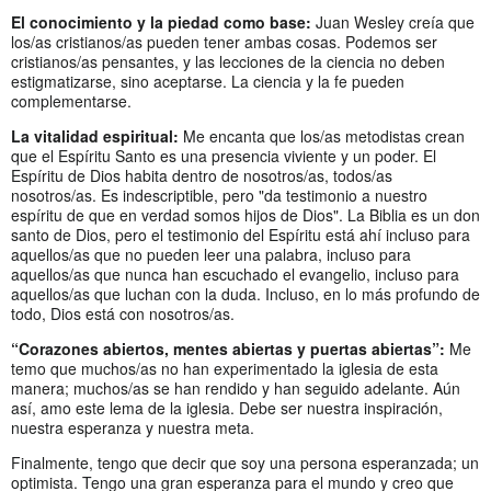
El conocimiento y la piedad como base:
Juan Wesley creía que
los/as cristianos/as pueden tener ambas cosas. Podemos ser
cristianos/as pensantes, y las lecciones de la ciencia no deben
estigmatizarse, sino aceptarse. La ciencia y la fe pueden
complementarse.
La vitalidad espiritual:
Me encanta que los/as metodistas crean
que el Espíritu Santo es una presencia viviente y un poder. El
Espíritu de Dios habita dentro de nosotros/as, todos/as
nosotros/as. Es indescriptible, pero "da testimonio a nuestro
espíritu de que en verdad somos hijos de Dios". La Biblia es un don
santo de Dios, pero el testimonio del Espíritu está ahí incluso para
aquellos/as que no pueden leer una palabra, incluso para
aquellos/as que nunca han escuchado el evangelio, incluso para
aquellos/as que luchan con la duda. Incluso, en lo más profundo de
todo, Dios está con nosotros/as.
“Corazones abiertos, mentes abiertas y puertas abiertas”:
Me
temo que muchos/as no han experimentado la iglesia de esta
manera; muchos/as se han rendido y han seguido adelante. Aún
así, amo este lema de la iglesia. Debe ser nuestra inspiración,
nuestra esperanza y nuestra meta.
Finalmente, tengo que decir que soy una persona esperanzada; un
optimista. Tengo una gran esperanza para el mundo y creo que