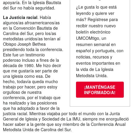
apoyaría. En la Iglesia Bautista
¿Le gusta lo que está
del Sur no había seguridad.
leyendo y quiere ver
La Justicia racial
. Había
más? Regístrese para
algunos/as afroamericanos/as
recibir nuestro nuevo
en la Convención Bautista de
boletín electrónico
Carolina del Sur, pero los/as
UMCOMtigo, un
metodistas unidos/as tenían al
Obispo Joseph Bethea
resumen semanal en
presidiendo toda la conferencia.
español y portugués, con
Este fue un testimonio
noticias, recursos y
poderoso incluso a fines de la
eventos importantes en
década de 1980. Me hizo decir
la vida de La Iglesia
que me gustaría ser parte de
Metodista Unida.
una iglesia como esa. De
hecho, todavía queda mucho
trabajo por hacer, pero estoy
¡MANTÉNGASE
orgulloso de nuestra
INFORMADO/A!
conferencia, por el trabajo que
ha realizado y las posiciones
que ha adoptado a favor de la
justicia racial. Mientras viajaba por todo el mundo con la Junta
General de Iglesia y Sociedad de La IMU, siempre me enorgulleció
hacer saber a la gente que soy miembro de la Conferencia Anual
Metodista Unida de Carolina del Sur.