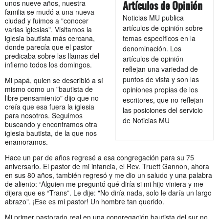
Artículos de Opinión
unos nueve años, nuestra
familia se mudó a una nueva
Noticias MU publica
ciudad y fuimos a "conocer
artículos de opinión sobre
varias iglesias". Visitamos la
iglesia bautista más cercana,
temas específicos en la
donde parecía que el pastor
denominación. Los
predicaba sobre las llamas del
artículos de opinión
infierno todos los domingos.
reflejan una variedad de
puntos de vista y son las
Mi papá, quien se describió a sí
mismo como un "bautista de
opiniones propias de los
libre pensamiento" dijo que no
escritores, que no reflejan
creía que esa fuera la iglesia
las posiciones del servicio
para nosotros. Seguimos
de Noticias MU
buscando y encontramos otra
iglesia bautista, de la que nos
enamoramos.
Hace un par de años regresé a esa congregación para su 75
aniversario. El pastor de mi infancia, el Rev. Truett Gannon, ahora
en sus 80 años, también regresó y me dio un saludo y una palabra
de aliento: “Alguien me preguntó qué diría si mi hijo viniera y me
dijera que es “Trans”. Le dije: "No diría nada, solo le daría un largo
abrazo". ¡Ese es mi pastor! Un hombre tan querido.
Mi primer pastorado real en una congregación bautista del sur no