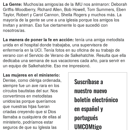
La Gente:
Muchos/as amigos/as de la IMU nos animaron: Deborah
Griffis-Woodberry, Richard Allen, Bob Howell, Tom Summers, Eben
Taylor, Robert y Carol Cannon, Sheila Rogers y muchos más. La
mayoría de la gente se une a una iglesia porque los amigos los
invitan y animan. Eso fue ciertamente lo que sucedió con
nosotros/as.
La manera de poner la fe en acción:
tenía una amiga metodista
unida en el hospital donde trabajaba, una supervisora de
enfermería en la UCI. Tenía fotos en su oficina de su trabajo de
verano con el Servicio de Verano de Salkehatchie. Resulta que ella
dedicaba una semana de sus vacaciones cada año, para servir en
un equipo de Salkehatchie. Eso me impresionó.
Las mujeres en el ministerio:
Suscríbase a
Denise, como clériga ordenada,
siempre fue un ave rara en los
nuestro nuevo
círculos bautistas del sur. Nos
convertimos en metodistas
boletín electrónico
unidos/as porque queríamos
que nuestras hijas fueran
en español y
criadas creyendo que si Dios
portugués
llamaba a cualquiera de ellas al
ministerio, podríamos estar
UMCOMtigo
seguros de que su Iglesia las