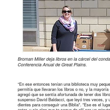
Broman Miller deja libros en la cárcel del conda
Conferencia Anual de Great Plains.
“En ese entonces tenían una biblioteca muy pequeñ
permitía que llevaran los libros o no, y la mayorí
agregó que se sentía afortunada de tener dos libro
suspenso David Baldacci, que leyó tres veces, y u
dientes para conseguir una Biblia". "Ese es el l
estar, y sin algo que te saque de allí por un minut