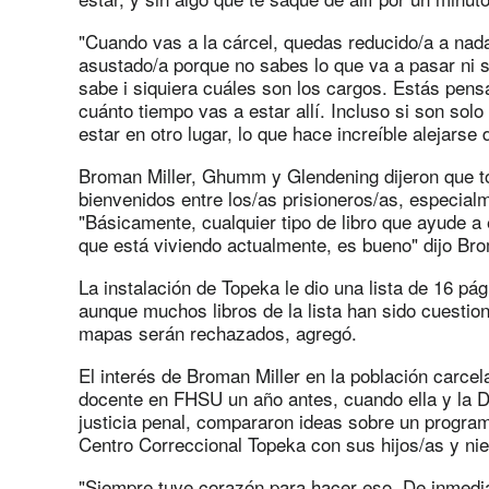
"Cuando vas a la cárcel, quedas reducido/a a na
asustado/a porque no sabes lo que va a pasar ni s
sabe i siquiera cuáles son los cargos. Estás pensa
cuánto tiempo vas a estar allí. Incluso si son sol
estar en otro lugar, lo que hace increíble alejars
Broman Miller, Ghumm y Glendening dijeron que to
bienvenidos entre los/as prisioneros/as, especial
"Básicamente, cualquier tipo de libro que ayude a
que está viviendo actualmente, es bueno" dijo Bro
La instalación de Topeka le dio una lista de 16 pá
aunque muchos libros de la lista han sido cuestiona
mapas serán rechazados, agregó.
El interés de Broman Miller en la población carce
docente en FHSU un año antes, cuando ella y la Dr
justicia penal, compararon ideas sobre un program
Centro Correccional Topeka con sus hijos/as y nie
"Siempre tuve corazón para hacer eso. De inmedia