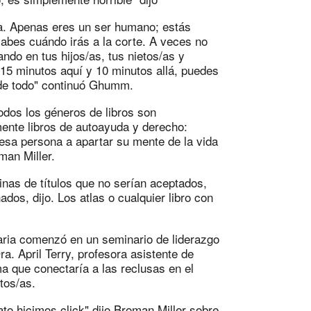
da. Apenas eres un ser humano; estás
abes cuándo irás a la corte. A veces no
ndo en tus hijos/as, tus nietos/as y
o 15 minutos aquí y 10 minutos allá, puedes
e de todo" continuó Ghumm.
dos los géneros de libros son
mente libros de autoayuda y derecho:
 esa persona a apartar su mente de la vida
man Miller.
ginas de títulos que no serían aceptados,
dos, dijo. Los atlas o cualquier libro con
laria comenzó en un seminario de liderazgo
a. April Terry, profesora asistente de
a que conectaría a las reclusas en el
tos/as.
to hicimos click" dijo Broman Miller sobre