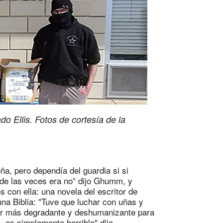
do Ellis. Fotos de cortesía de la
a, pero dependía del guardia si si
a de las veces era no” dijo Ghumm, y
s con ella: una novela del escritor de
na Biblia: "Tuve que luchar con uñas y
ugar más degradante y deshumanizante para
o, es simplemente horrible" dijo