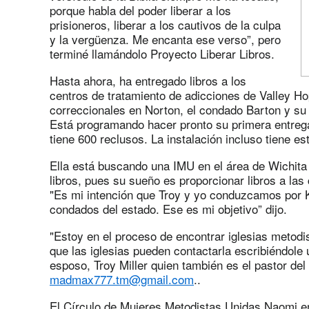
porque habla del poder liberar a los
prisioneros, liberar a los cautivos de la culpa
y la vergüenza. Me encanta ese verso”, pero
terminé llamándolo Proyecto Liberar Libros.
Hasta ahora, ha entregado libros a los
centros de tratamiento de adicciones de Valley Ho
correccionales en Norton, el condado Barton y su
Está programando hacer pronto su primera entrega
tiene 600 reclusos. La instalación incluso tiene est
Ella está buscando una IMU en el área de Wichita
libros, pues su sueño es proporcionar libros a la
"Es mi intención que Troy y yo conduzcamos por K
condados del estado. Ese es mi objetivo” dijo.
"Estoy en el proceso de encontrar iglesias metodi
que las iglesias pueden contactarla escribiéndole
esposo, Troy Miller quien también es el pastor d
madmax777.tm@gmail.com
..
El Círculo de Mujeres Metodistas Unidas Naomi en