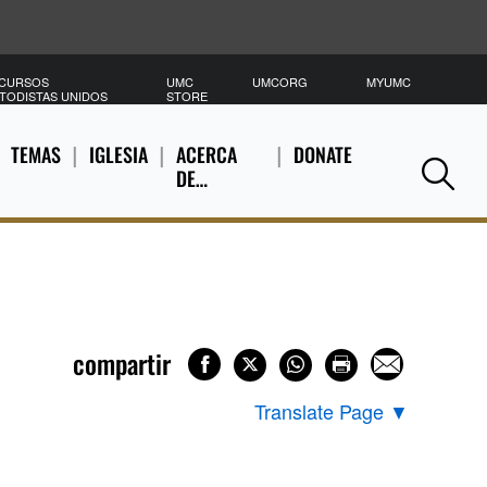
CURSOS
UMC
UMCORG
MYUMC
B
TODISTAS UNIDOS
STORE
TEMAS
IGLESIA
ACERCA
DONATE
DE…
Se
compartir
Translate Page
▼