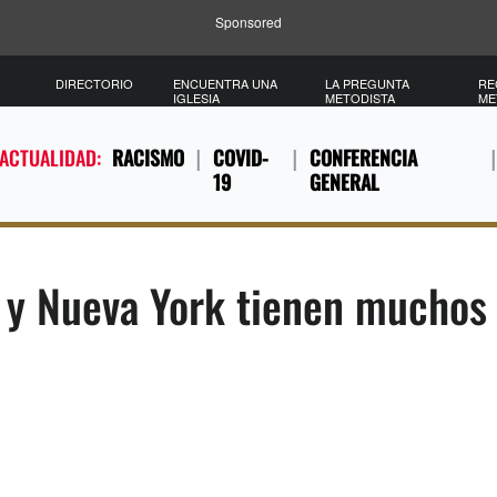
Sponsored
DIRECTORIO
ENCUENTRA UNA
LA PREGUNTA
RE
IGLESIA
METODISTA
ME
 ACTUALIDAD:
RACISMO
COVID-
CONFERENCIA
19
GENERAL
y y Nueva York tienen muchos 