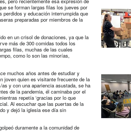
es, pero recientemente esa expresión de
ue se forman largas filas los jueves por
os perdidos y educación interrumpida que
aseras preparadas por miembros de la
do en un crisol de donaciones, ya que la
irve más de 300 comidas todos los
rgas filas, muchas de las cuales
iempo, como lo son las minorías,
ace muchos años antes de estudiar y
n joven quien es visitante frecuente de la
/as y con una apariencia asustada, se ha
tes de la pandemia, él caminaba por el
entras repetía ‘gracias por lo que
cial. Al escuchar que las puertas de la
o y dejó la iglesia ese día sin
 golpeó duramente a la comunidad de