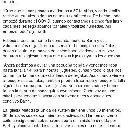
mundo.
"Creo que el mes pasado ayudamos a 57 familias, y cada familia
recibe 40 pañales, además de toallitas húmedas. De hecho, todo
empezó durante el COVID, cuando contactamos a cinco familias y
cada mes les regalábamos pañales y toallitas húmedas. Así
empezó todo” dijo Barth.
El boca a boca aumentó la demanda, así que Barth y sus
voluntarios/as organizaron un servicio de recogida de pañales
desde el auto. Algunos/as de los/as beneficiarios/as, a su vez,
donaron a la iglesia la ropa que a sus hijos/as ya no les quedaba.
“Ahora podemos alquilar una pequeña tienda y vendemos ropa
hasta la talla 14 para niños/as, juguetes, cunas y todo lo que nos
donan. La llamamos nuestra tienda de regalos. Así, cuando vienen
a recoger sus pañales, también pueden traer ropa y recoger la talla
siguiente de ropa para sus hijos/as. No cobramos nada y hemos
tenido la suerte de conseguir subvenciones. Cada vez es más
difícil, pero todo se financia con subvenciones y donaciones”
concluyó Barth.
La Iglesia Metodista Unida de Waterville tiene unos 50 miembros,
30 de los/as cuales son miembros activos/as. Han tenido cierto
éxito consiguiendo subvenciones para el ministerio dirigido por
Barth y cinco voluntarios/as, de los/as cuales uno no es miembro