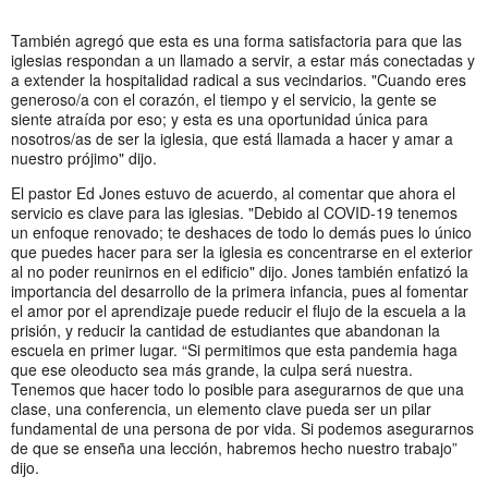
También agregó que esta es una forma satisfactoria para que las
iglesias respondan a un llamado a servir, a estar más conectadas y
a extender la hospitalidad radical a sus vecindarios. "Cuando eres
generoso/a con el corazón, el tiempo y el servicio, la gente se
siente atraída por eso; y esta es una oportunidad única para
nosotros/as de ser la iglesia, que está llamada a hacer y amar a
nuestro prójimo" dijo.
El pastor Ed Jones estuvo de acuerdo, al comentar que ahora el
servicio es clave para las iglesias. "Debido al COVID-19 tenemos
un enfoque renovado; te deshaces de todo lo demás pues lo único
que puedes hacer para ser la iglesia es concentrarse en el exterior
al no poder reunirnos en el edificio" dijo. Jones también enfatizó la
importancia del desarrollo de la primera infancia, pues al fomentar
el amor por el aprendizaje puede reducir el flujo de la escuela a la
prisión, y reducir la cantidad de estudiantes que abandonan la
escuela en primer lugar. “Si permitimos que esta pandemia haga
que ese oleoducto sea más grande, la culpa será nuestra.
Tenemos que hacer todo lo posible para asegurarnos de que una
clase, una conferencia, un elemento clave pueda ser un pilar
fundamental de una persona de por vida. Si podemos asegurarnos
de que se enseña una lección, habremos hecho nuestro trabajo”
dijo.