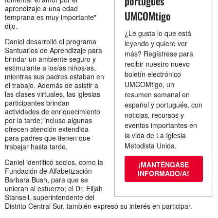
portugués
aprendizaje a una edad
UMCOMtigo
temprana es muy importante"
dijo.
¿Le gusta lo que está
Daniel desarrolló el programa
leyendo y quiere ver
Santuarios de Aprendizaje para
más? Regístrese para
brindar un ambiente seguro y
recibir nuestro nuevo
estimulante a los/as niños/as,
boletín electrónico
mientras sus padres estaban en
UMCOMtigo, un
el trabajo. Además de asistir a
las clases virtuales, las iglesias
resumen semanal en
participantes brindan
español y portugués, con
actividades de enriquecimiento
noticias, recursos y
por la tarde; incluso algunas
eventos importantes en
ofrecen atención extendida
la vida de La Iglesia
para padres que tienen que
Metodista Unida.
trabajar hasta tarde.
Daniel identificó socios, como la
¡MANTÉNGASE
Fundación de Alfabetización
INFORMADO/A!
Barbara Bush, para que se
unieran al esfuerzo; el Dr. Elijah
Stansell, superintendente del
Distrito Central Sur, también expresó su interés en participar.