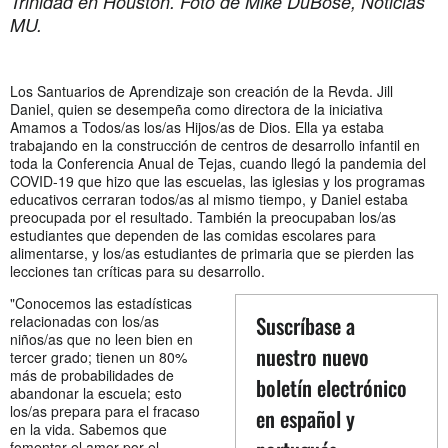
Trinidad en Houston. Foto de Mike DuBose, Noticias
MU.
Los Santuarios de Aprendizaje son creación de la Revda. Jill
Daniel, quien se desempeña como directora de la iniciativa
Amamos a Todos/as los/as Hijos/as de Dios. Ella ya estaba
trabajando en la construcción de centros de desarrollo infantil en
toda la Conferencia Anual de Tejas, cuando llegó la pandemia del
COVID-19 que hizo que las escuelas, las iglesias y los programas
educativos cerraran todos/as al mismo tiempo, y Daniel estaba
preocupada por el resultado. También la preocupaban los/as
estudiantes que dependen de las comidas escolares para
alimentarse, y los/as estudiantes de primaria que se pierden las
lecciones tan críticas para su desarrollo.
"Conocemos las estadísticas
Suscríbase a
relacionadas con los/as
niños/as que no leen bien en
nuestro nuevo
tercer grado; tienen un 80%
más de probabilidades de
boletín electrónico
abandonar la escuela; esto
los/as prepara para el fracaso
en español y
en la vida. Sabemos que
fomentar el amor por el