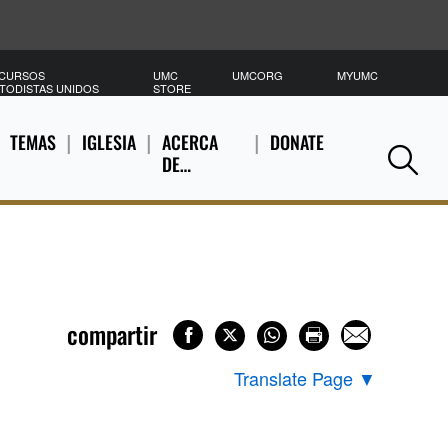
CURSOS
UMC
UMCORG
MYUMC
B
TODISTAS UNIDOS
STORE
TEMAS
IGLESIA
ACERCA
DONATE
DE…
Se
compartir
Translate Page
▼