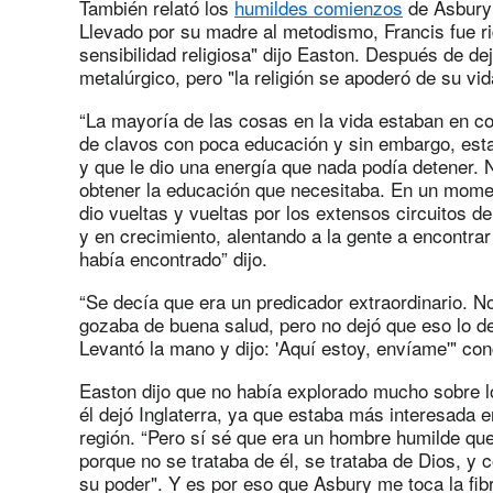
También relató los
humildes comienzos
de Asbury 
Llevado por su madre al metodismo, Francis fue ri
sensibilidad religiosa" dijo Easton. Después de dej
metalúrgico, pero "la religión se apoderó de su vi
“La mayoría de las cosas en la vida estaban en con
de clavos con poca educación y sin embargo, esta
y que le dio una energía que nada podía detener.
obtener la educación que necesitaba. En un momen
dio vueltas y vueltas por los extensos circuitos d
y en crecimiento, alentando a la gente a encontra
había encontrado” dijo.
“Se decía que era un predicador extraordinario. 
gozaba de buena salud, pero no dejó que eso lo defi
Levantó la mano y dijo: 'Aquí estoy, envíame'" con
Easton dijo que no había explorado mucho sobre 
él dejó Inglaterra, ya que estaba más interesada e
región. “Pero sí sé que era un hombre humilde que 
porque no se trataba de él, se trataba de Dios, y 
su poder". Y es por eso que Asbury me toca la fibr