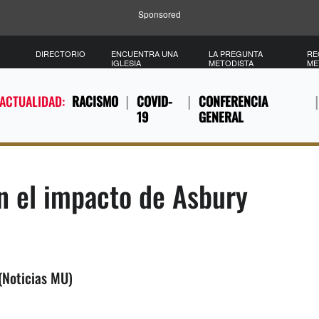
Sponsored
DIRECTORIO
ENCUENTRA UNA
LA PREGUNTA
RE
IGLESIA
METODISTA
ME
 ACTUALIDAD:
RACISMO
COVID-
CONFERENCIA
19
GENERAL
n el impacto de Asbury
(Noticias MU)