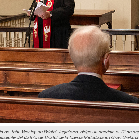
 de John Wesley en Bristol, Inglaterra, dirige un servicio el 12 de se
sidente del distrito de Bristol de la Iglesia Metodista en Gran Bretañ