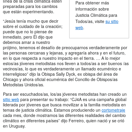
línea de la crisis climática estén
Para obtener más
preparadas para los cambios
información sobre
que están experimentando.
Justicia Climática para
“Jesús tenía mucho que decir
Todos/as, visite
su sitio
sobre el cuidado de la creación;
web
.
puede que no lo piense de
inmediato, pero Él dijo que
debemos amar a nuestro
prójimo, tenemos el desafío de preocuparnos verdaderamente por
las personas cercanas y lejanas, y agregaría ahora y en el futuro,
en lo que respecta a nuestro impacto en el tierra. … A lo mejor
estos/as jóvenes metodistas nos lleven a todos/as a ser buenos /as
vecinos/as, lo que es verdaderamente un llamado ecuménico e
interreligioso” dijo la Obispa Sally Dyck, ex obispa del área de
Chicago y ahora oficial ecuménica del Concilio de Obispos/as
Metodistas Unidos/as.
Para ser escuchados/as, los/as jóvenes metodistas han creado un
sitio web
para presentar su trabajo: “CJ4A es una campaña global
liderada por jóvenes que busca movilizar a la familia metodista en
temas de justicia climática. Estamos produciendo un
cortometraje
cada mes, donde mostramos las diferentes realidades del cambio
climático en diferentes países” dijo Ferreiro, quien nació y se crió
en Uruguay.