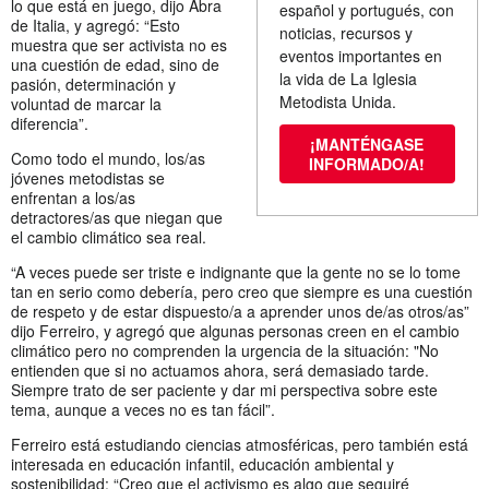
lo que está en juego, dijo Abra
español y portugués, con
de Italia, y agregó: “Esto
noticias, recursos y
muestra que ser activista no es
eventos importantes en
una cuestión de edad, sino de
la vida de La Iglesia
pasión, determinación y
Metodista Unida.
voluntad de marcar la
diferencia”.
¡MANTÉNGASE
Como todo el mundo, los/as
INFORMADO/A!
jóvenes metodistas se
enfrentan a los/as
detractores/as que niegan que
el cambio climático sea real.
“A veces puede ser triste e indignante que la gente no se lo tome
tan en serio como debería, pero creo que siempre es una cuestión
de respeto y de estar dispuesto/a a aprender unos de/as otros/as”
dijo Ferreiro, y agregó que algunas personas creen en el cambio
climático pero no comprenden la urgencia de la situación: "No
entienden que si no actuamos ahora, será demasiado tarde.
Siempre trato de ser paciente y dar mi perspectiva sobre este
tema, aunque a veces no es tan fácil”.
Ferreiro está estudiando ciencias atmosféricas, pero también está
interesada en educación infantil, educación ambiental y
sostenibilidad: “Creo que el activismo es algo que seguiré