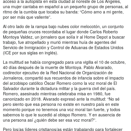
acceso a la autopista en esta ciudad al noreste de Los Ángeles,
una mujer cantaba en español a un pequeño grupo de personas, al
ritmo de la cumbia que tocaba su banda: “Cómo amo a mi gente,
por ser más que valiente”.
Al otro lado de la rampa bajo nubes color melocotón, un conjunto
de pequeñas cruces recordaba el lugar donde Carlos Roberto
Montoya Valdez, un jornalero que solía ir al Home Depot a buscar
trabajo, fue atropellado y murió mientras huía de agentes del
Servicio de Inmigración y Control de Aduanas de Estados Unidos
(ICE por sus siglas en inglés).
La multitud se había congregado para una vigilia el 10 de octubre,
40 días después de la muerte de Montoya. Pablo Alvarado,
codirector ejecutivo de la Red Nacional de Organización de
Jornaleros, compartió sus recuerdos de infancia sobre el impacto
del arzobispo católico Óscar Romero como la voz moral de El
Salvador durante la dictadura militar y la guerra civil del país.
Romero, asesinado mientras celebraba misa en 1980, fue
canonizado en 2018. Alvarado expresó ante la multitud: “No sé
pero siento que esa persona no existe en nuestro país en este
momento porque no tenemos una voz moral tan fuerte, y todos
sabemos lo que le sucedió al obispo Romero. Y en ausencia de
una persona así ¿quién debe ser esa voz moral?”.
Pero los/as líderes cristianos/as están trabajando para fortalecer