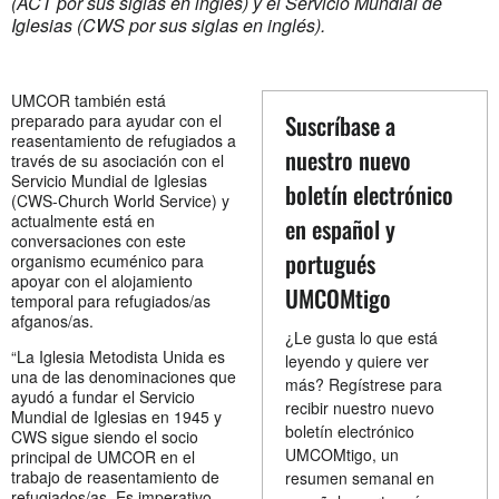
(ACT por sus siglas en inglés) y el Servicio Mundial de
Iglesias (CWS por sus siglas en inglés).
UMCOR también está
Suscríbase a
preparado para ayudar con el
reasentamiento de refugiados a
nuestro nuevo
través de su asociación con el
Servicio Mundial de Iglesias
boletín electrónico
(CWS-Church World Service) y
actualmente está en
en español y
conversaciones con este
portugués
organismo ecuménico para
apoyar con el alojamiento
UMCOMtigo
temporal para refugiados/as
afganos/as.
¿Le gusta lo que está
“La Iglesia Metodista Unida es
leyendo y quiere ver
una de las denominaciones que
más? Regístrese para
ayudó a fundar el Servicio
recibir nuestro nuevo
Mundial de Iglesias en 1945 y
boletín electrónico
CWS sigue siendo el socio
UMCOMtigo, un
principal de UMCOR en el
trabajo de reasentamiento de
resumen semanal en
refugiados/as. Es imperativo