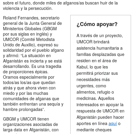
sobre el futuro, donde miles de afganos/as buscan huir de la
violencia y la persecución.
Roland Fernandes, secretario
general de la Junta General de
¿Cómo apoyar?
Ministerios Globales (GBGM
por sus siglas en inglés) y
A través de un proyecto,
UMCOR (Comité Metodista
UMCOR brindará
Unido de Auxilio), expresó su
asistencia humanitaria a
solidaridad por el pueblo afgano
familias desplazadas que
y afirmó: “La situación en
residen en el área de
Afganistán es incierta y se está
desarrollando. Es una tragedia
Kabul, lo que les
de proporciones épicas.
permitirá priorizar sus
Oramos especialmente por
necesidades más
todos/as los/as que quedan
urgentes, como
atrás y que ahora viven con
alimentos, refugio o
miedo y por las muchas
medicinas. Aquellos
comunidades de afganas que
también enfrentan una sequía y
interesados en apoyar la
hambre prolongadas”.
respuesta de UMCOR en
Afganistán pueden hacer
GBGM y UMCOR tienen
aportes en línea
aquí
o
organizaciones asociadas de
larga data en Afganistán, con
mediante cheques