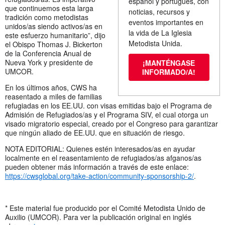
español y portugués, con
que continuemos esta larga
noticias, recursos y
tradición como metodistas
eventos importantes en
unidos/as siendo activos/as en
la vida de La Iglesia
este esfuerzo humanitario”, dijo
Metodista Unida.
el Obispo Thomas J. Bickerton
de la Conferencia Anual de
Nueva York y presidente de
¡MANTÉNGASE
UMCOR.
INFORMADO/A!
En los últimos años, CWS ha
reasentado a miles de familias
refugiadas en los EE.UU. con visas emitidas bajo el Programa de
Admisión de Refugiados/as y el Programa SIV, el cual otorga un
visado migratorio especial, creado por el Congreso para garantizar
que ningún aliado de EE.UU. que en situación de riesgo.
NOTA EDITORIAL: Quienes estén interesados/as en ayudar
localmente en el reasentamiento de refugiados/as afganos/as
pueden obtener más información a través de este enlace:
https://cwsglobal.org/take-action/community-sponsorship-2/
.
* Este material fue producido por el Comité Metodista Unido de
Auxilio (UMCOR). Para ver la publicación original en inglés