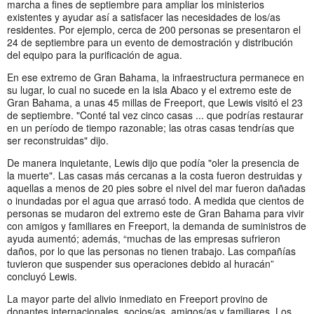
marcha a fines de septiembre para ampliar los ministerios
existentes y ayudar así a satisfacer las necesidades de los/as
residentes. Por ejemplo, cerca de 200 personas se presentaron el
24 de septiembre para un evento de demostración y distribución
del equipo para la purificación de agua.
En ese extremo de Gran Bahama, la infraestructura permanece en
su lugar, lo cual no sucede en la isla Abaco y el extremo este de
Gran Bahama, a unas 45 millas de Freeport, que Lewis visitó el 23
de septiembre. "Conté tal vez cinco casas ... que podrías restaurar
en un período de tiempo razonable; las otras casas tendrías que
ser reconstruidas" dijo.
De manera inquietante, Lewis dijo que podía "oler la presencia de
la muerte". Las casas más cercanas a la costa fueron destruidas y
aquellas a menos de 20 pies sobre el nivel del mar fueron dañadas
o inundadas por el agua que arrasó todo. A medida que cientos de
personas se mudaron del extremo este de Gran Bahama para vivir
con amigos y familiares en Freeport, la demanda de suministros de
ayuda aumentó; además, “muchas de las empresas sufrieron
daños, por lo que las personas no tienen trabajo. Las compañías
tuvieron que suspender sus operaciones debido al huracán”
concluyó Lewis.
La mayor parte del alivio inmediato en Freeport provino de
donantes internacionales, socios/as, amigos/as y familiares. Los