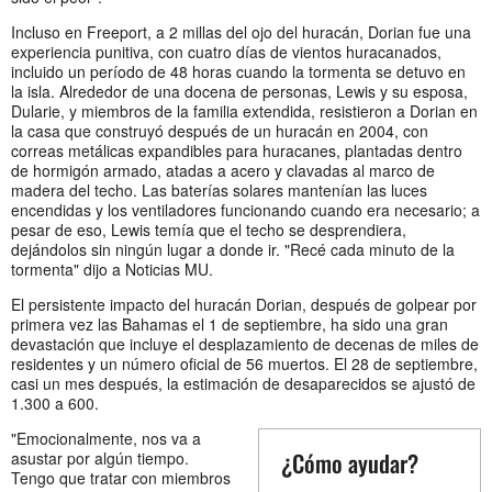
Incluso en Freeport, a 2 millas del ojo del huracán, Dorian fue una
experiencia punitiva, con cuatro días de vientos huracanados,
incluido un período de 48 horas cuando la tormenta se detuvo en
la isla. Alrededor de una docena de personas, Lewis y su esposa,
Dularie, y miembros de la familia extendida, resistieron a Dorian en
la casa que construyó después de un huracán en 2004, con
correas metálicas expandibles para huracanes, plantadas dentro
de hormigón armado, atadas a acero y clavadas al marco de
madera del techo. Las baterías solares mantenían las luces
encendidas y los ventiladores funcionando cuando era necesario; a
pesar de eso, Lewis temía que el techo se desprendiera,
dejándolos sin ningún lugar a donde ir. "Recé cada minuto de la
tormenta" dijo a Noticias MU.
El persistente impacto del huracán Dorian, después de golpear por
primera vez las Bahamas el 1 de septiembre, ha sido una gran
devastación que incluye el desplazamiento de decenas de miles de
residentes y un número oficial de 56 muertos. El 28 de septiembre,
casi un mes después, la estimación de desaparecidos se ajustó de
1.300 a 600.
"Emocionalmente, nos va a
¿Cómo ayudar?
asustar por algún tiempo.
Tengo que tratar con miembros