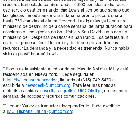
cruceros han estado suministrando 10.000 comidas al día, pero
ese servicio está terminando, dijo Lewis al tiempo que señaló que
las iglesias metodistas de Gran Bahama pronto proporcionarán
hasta 750 comidas al día en Freeport. Las iglesias ya tienen un
ministerio de desayuno de alcance semanal de larga duración para
escolares en las iglesias de San Pablo y San David, junto con un
ministerio de "Despensa de Dios" en San Pablo. Los detalles aún
están en proceso, incluido cómo y de dónde provendrán los
recursos. "La demanda y la necesidad es tremenda. Nunca había
visto algo así" informó Lewis.
* Bloom es la asistente al editor de noticias de Noticias MU y está
residenciada en Nueva York. Puede seguirla en
https://twitter.com/umcscribe
, llamarla al (615) 742-5470 o
escribirle a
newsdesk@umcom.org
. Para leer más noticias
metodistas unidas,
suscríbase gratis a UMCOMtigo
, un resumen
semanal de noticias y recursos comunicaciones.
** Leonor Yanez es traductora independiente. Pude escribirle
a
IMU_Hispana-Latina @umcom.org