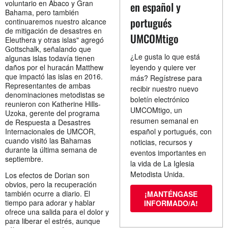
voluntario en Abaco y Gran
en español y
Bahama, pero también
portugués
continuaremos nuestro alcance
de mitigación de desastres en
UMCOMtigo
Eleuthera y otras islas" agregó
Gottschalk, señalando que
¿Le gusta lo que está
algunas islas todavía tienen
daños por el huracán Matthew
leyendo y quiere ver
que impactó las islas en 2016.
más? Regístrese para
Representantes de ambas
recibir nuestro nuevo
denominaciones metodistas se
boletín electrónico
reunieron con Katherine Hills-
UMCOMtigo, un
Uzoka, gerente del programa
resumen semanal en
de Respuesta a Desastres
Internacionales de UMCOR,
español y portugués, con
cuando visitó las Bahamas
noticias, recursos y
durante la última semana de
eventos importantes en
septiembre.
la vida de La Iglesia
Metodista Unida.
Los efectos de Dorian son
obvios, pero la recuperación
también ocurre a diario. El
¡MANTÉNGASE
tiempo para adorar y hablar
INFORMADO/A!
ofrece una salida para el dolor y
para liberar el estrés, aunque