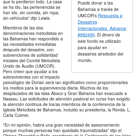
que lo perdieron todo. La casa
Puede donar a las
se ha ido, las pertenencias se
Bahamas a través de
han ido, sin comida, sin ropa,
UMCOR's
Respuesta a
sin vehículos" dijo Lewis.
Desastres
Miembros de las dos
Internacionales Advance
denominaciones metodistas en
#982450
. El dinero de
las Bahamas han respondido a
este fondo es utilizado
las necesidades inmediatas
para ayudar en
después del desastre, con
desastres alrededor del
subvenciones de solidaridad
mundo.
iniciales del Comité Metodista
Unido de Auxilio (UMCOR).
Pero creen que ayudar a los
sobrevivientes con el impacto
psicológico de Dorian será tan significativo como proporcionarles
los medios para la supervivencia diaria. Muchos de los
desplazados de las islas Abaco y Gran Bahama han evacuado a
Nassau. Las solicitudes de atención pastoral en curso han exigido
la atención continua de los/as miembros de la conferencia de la
Iglesia Metodista de Bahamas, incluido su presidenta, la Revda. L.
Carla Culmer.
"En mi opinión, habrá una gran necesidad de asesoramiento
porque muchas personas han quedado traumatizadas" dijo el
Obispo Theophilus Rolle, presidente de la Conferencia de las Islas