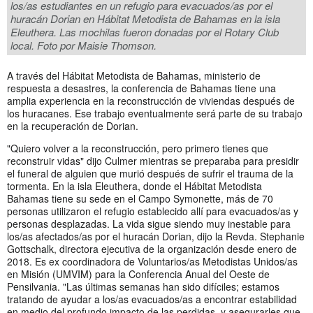
los/as estudiantes en un refugio para evacuados/as por el
huracán Dorian en Hábitat Metodista de Bahamas en la isla
Eleuthera. Las mochilas fueron donadas por el Rotary Club
local. Foto por Maisie Thomson.
A través del Hábitat Metodista de Bahamas, ministerio de
respuesta a desastres, la conferencia de Bahamas tiene una
amplia experiencia en la reconstrucción de viviendas después de
los huracanes. Ese trabajo eventualmente será parte de su trabajo
en la recuperación de Dorian.
"Quiero volver a la reconstrucción, pero primero tienes que
reconstruir vidas" dijo Culmer mientras se preparaba para presidir
el funeral de alguien que murió después de sufrir el trauma de la
tormenta. En la isla Eleuthera, donde el Hábitat Metodista
Bahamas tiene su sede en el Campo Symonette, más de 70
personas utilizaron el refugio establecido allí para evacuados/as y
personas desplazadas. La vida sigue siendo muy inestable para
los/as afectados/as por el huracán Dorian, dijo la Revda. Stephanie
Gottschalk, directora ejecutiva de la organización desde enero de
2018. Es ex coordinadora de Voluntarios/as Metodistas Unidos/as
en Misión (UMVIM) para la Conferencia Anual del Oeste de
Pensilvania. "Las últimas semanas han sido difíciles; estamos
tratando de ayudar a los/as evacuados/as a encontrar estabilidad
en medio del profundo impacto de las perdidas, y asegurarles que