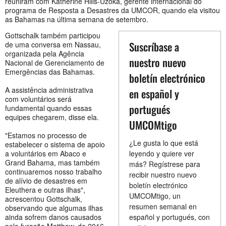
reuniram com Katherine Hills-Uzoka, gerente internacional do
programa de Resposta a Desastres da UMCOR, quando ela visitou
as Bahamas na última semana de setembro.
Gottschalk também participou
Suscríbase a
de uma conversa em Nassau,
organizada pela Agência
nuestro nuevo
Nacional de Gerenciamento de
Emergências das Bahamas.
boletín electrónico
A assistência administrativa
en español y
com voluntários será
portugués
fundamental quando essas
equipes chegarem, disse ela.
UMCOMtigo
"Estamos no processo de
¿Le gusta lo que está
estabelecer o sistema de apoio
a voluntários em Abaco e
leyendo y quiere ver
Grand Bahama, mas também
más? Regístrese para
continuaremos nosso trabalho
recibir nuestro nuevo
de alívio de desastres em
boletín electrónico
Eleuthera e outras ilhas",
UMCOMtigo, un
acrescentou Gottschalk,
resumen semanal en
observando que algumas ilhas
ainda sofrem danos causados
español y portugués, con
pelo furacão Matthew, de 2016.