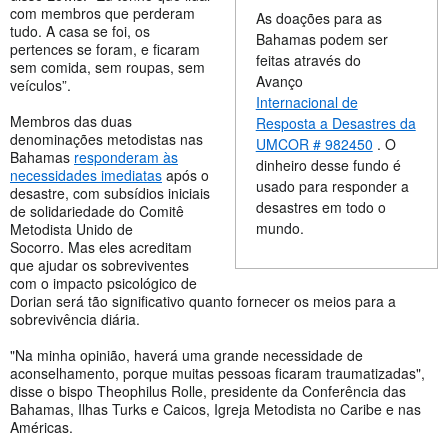
com membros que perderam
As doações para as
tudo. A casa se foi, os
Bahamas podem ser
pertences se foram, e ficaram
feitas através do
sem comida, sem roupas, sem
Avanço
veículos”.
Internacional de
Membros das duas
Resposta a Desastres da
denominações metodistas nas
UMCOR # 982450
. O
Bahamas
responderam às
dinheiro desse fundo é
necessidades imediatas
após o
usado para responder a
desastre, com subsídios iniciais
desastres em todo o
de solidariedade do Comitê
mundo.
Metodista Unido de
Socorro. Mas eles acreditam
que ajudar os sobreviventes
com o impacto psicológico de
Dorian será tão significativo quanto fornecer os meios para a
sobrevivência diária.
"Na minha opinião, haverá uma grande necessidade de
aconselhamento, porque muitas pessoas ficaram traumatizadas",
disse o bispo Theophilus Rolle, presidente da Conferência das
Bahamas, Ilhas Turks e Caicos, Igreja Metodista no Caribe e nas
Américas.