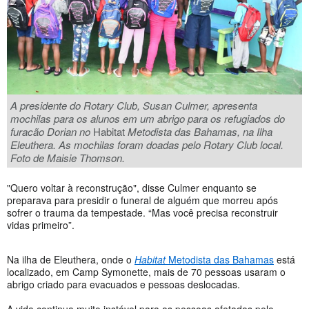
A presidente do Rotary Club, Susan Culmer, apresenta
mochilas para os alunos em um abrigo para os refugiados do
furacão Dorian no
Habitat
Metodista das Bahamas, na Ilha
Eleuthera. As mochilas foram doadas pelo Rotary Club local.
Foto de Maisie Thomson.
"Quero voltar à reconstrução", disse Culmer enquanto se
preparava para presidir o funeral de alguém que morreu após
sofrer o trauma da tempestade. “Mas você precisa reconstruir
vidas primeiro”.
Na ilha de Eleuthera, onde o
Habitat
Metodista das Bahamas
está
localizado, em Camp Symonette, mais de 70 pessoas usaram o
abrigo criado para evacuados e pessoas deslocadas.
A vida continua muito instável para as pessoas afetadas pelo