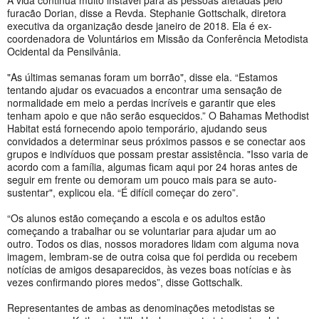
furacão Dorian, disse a Revda. Stephanie Gottschalk, diretora
executiva da organização desde janeiro de 2018. Ela é ex-
coordenadora de Voluntários em Missão da Conferência Metodista
Ocidental da Pensilvânia.
"As últimas semanas foram um borrão", disse ela. “Estamos
tentando ajudar os evacuados a encontrar uma sensação de
normalidade em meio a perdas incríveis e garantir que eles
tenham apoio e que não serão esquecidos.” O Bahamas Methodist
Habitat está fornecendo apoio temporário, ajudando seus
convidados a determinar seus próximos passos e se conectar aos
grupos e indivíduos que possam prestar assistência. "Isso varia de
acordo com a família, algumas ficam aqui por 24 horas antes de
seguir em frente ou demoram um pouco mais para se auto-
sustentar", explicou ela. “É difícil começar do zero”.
“Os alunos estão começando a escola e os adultos estão
começando a trabalhar ou se voluntariar para ajudar um ao
outro. Todos os dias, nossos moradores lidam com alguma nova
imagem, lembram-se de outra coisa que foi perdida ou recebem
notícias de amigos desaparecidos, às vezes boas notícias e às
vezes confirmando piores medos”, disse Gottschalk.
Representantes de ambas as denominações metodistas se