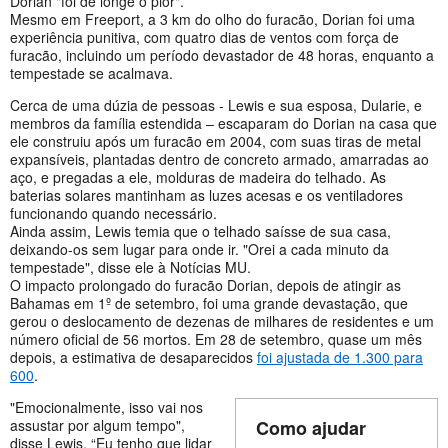
Dorian "foi de longe o pior".
Mesmo em Freeport, a 3 km do olho do furacão, Dorian foi uma
experiência punitiva, com quatro dias de ventos com força de
furacão, incluindo um período devastador de 48 horas, enquanto a
tempestade se acalmava.
Cerca de uma dúzia de pessoas - Lewis e sua esposa, Dularie, e
membros da família estendida – escaparam do Dorian na casa que
ele construiu após um furacão em 2004, com suas tiras de metal
expansíveis, plantadas dentro de concreto armado, amarradas ao
aço, e pregadas a ele, molduras de madeira do telhado. As
baterias solares mantinham as luzes acesas e os ventiladores
funcionando quando necessário.
Ainda assim, Lewis temia que o telhado saísse de sua casa,
deixando-os sem lugar para onde ir. "Orei a cada minuto da
tempestade", disse ele à Notícias MU.
O impacto prolongado do furacão Dorian, depois de atingir as
Bahamas em 1º de setembro, foi uma grande devastação, que
gerou o deslocamento de dezenas de milhares de residentes e um
número oficial de 56 mortos. Em 28 de setembro, quase um mês
depois, a estimativa de desaparecidos
foi ajustada de 1.300 para
600
.
"Emocionalmente, isso vai nos
assustar por algum tempo",
Como ajudar
disse Lewis. “Eu tenho que lidar