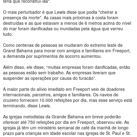
teria que reconstruí-las".
O mais perturbador é que Lewis disse que podia "cheirar a
presença da morte". As casas mais próximas à costa foram
destruídas e as que estavam a menos de 6 metros acima do nível
do mar foram danificadas ou inundadas pela água que varreu
tudo.
Como centenas de pessoas se mudaram do extremo leste de
Grand Bahama para morar com amigos e familiares em Freeport,
a demanda por suprimentos de socorro aumentou.
Além disso, ele disse, “muitas empresas foram danificadas, então
as pessoas estão sem trabalho. As empresas tiveram que
suspender as operações por causa do furacão”.
A maior parte do alívio imediato em Freeport veio de doadores
internacionais, parceiros, amigos e familiares. Os navios de
cruzeiro fornecem 10.000 refeições por dia, mas esse serviço está
terminando, disse Lewis.
As igrejas metodistas da Grande Bahama em breve poderão
oferecer até 750 refeições por dia em Freeport, observou ele. As
igrejas já têm um ministério semanal de café da manhã de longo
prazo para crianças em idade escolar nas igrejas de St. Paul e St.