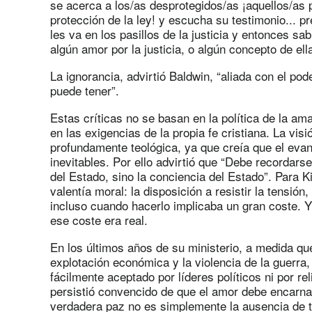
se acerca a los/as desprotegidos/as ¡aquellos/as
protección de la ley! y escucha su testimonio... 
les va en los pasillos de la justicia y entonces sabr
algún amor por la justicia, o algún concepto de ella
La ignorancia, advirtió Baldwin, “aliada con el pod
puede tener”.
Estas críticas no se basan en la política de la am
en las exigencias de la propia fe cristiana. La visi
profundamente teológica, ya que creía que el eva
inevitables. Por ello advirtió que “Debe recordarse
del Estado, sino la conciencia del Estado”. Para Ki
valentía moral: la disposición a resistir la tensión
incluso cuando hacerlo implicaba un gran coste. Y
ese coste era real.
En los últimos años de su ministerio, a medida q
explotación económica y la violencia de la guerra
fácilmente aceptado por líderes políticos ni por r
persistió convencido de que el amor debe encarnarse
verdadera paz no es simplemente la ausencia de ten