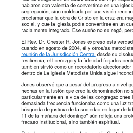
hablaron con valentía de convertirse en una iglesi
segregación, sino moldeada por una visión reconcil
proclamar que la obra de Cristo en la cruz era mayo
social, y que la iglesia podía convertirse en un c
racialmente integrado. Ese sueño no se negó, per
El Rev. Dr. Chester R. Jones expresó esta verdad 
cuando en agosto de 2004, él y otros/as metodist
reunión de la Jurisdicción Central
desde su disoluc
resiliencia, el liderazgo y la fidelidad forjados de
también sirvió como un recordatorio aleccionador d
dentro de La Iglesia Metodista Unida sigue inconc
Jones observó que a pesar del progreso a nivel ge
hechas en la fusión que creó la denominación no 
particularmente en la vida de las congregaciones l
demasiada frecuencia funcionaba como una luz tra
búsqueda de justicia de la sociedad en lugar de lid
11 de la mañana del domingo" aún refleja una profu
fracaso institucional, sino también espiritual.