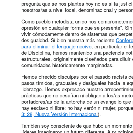
pregunta que se nos plantea hoy no es si la justici
nosotros/as a nivel local, denominacional y person
Como pueblo metodista unido nos comprometemos a “
opresión en cualquier forma que se presente”. S
vivir cómodamente dentro de sistemas que perpetúa
desigualdad. Si bien nuestra más reciente
Confere
para eliminar el lenguaje nocivo
, en particular el 
de Disciplina, hemos mantenido una paciencia nota
estructurales, originalmente diseñados para diluir e
comunidades históricamente marginadas.
Hemos ofrecido disculpas por el pasado racista de
pasos tímidos, graduales y desiguales hacia la 
liderazgo. Hemos expresado nuestro arrepentimie
prácticas que no desafían ni obligan a los/as meto
portadores/as de la antorcha de un evangelio que 
hay esclavo ni libre; no hay varón ni mujer, porqu
3: 28, Nueva Versión Internacional
).
También soy consciente de que hubo un momento en
líderes imaginaron un futuro diferente. A principi