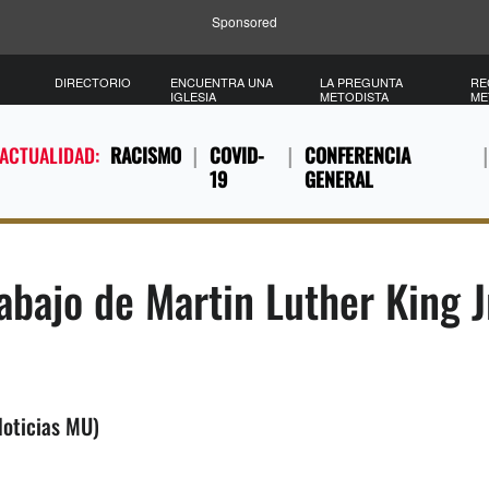
Sponsored
DIRECTORIO
ENCUENTRA UNA
LA PREGUNTA
RE
IGLESIA
METODISTA
ME
 ACTUALIDAD:
RACISMO
COVID-
CONFERENCIA
19
GENERAL
bajo de Martin Luther King J
Noticias MU)