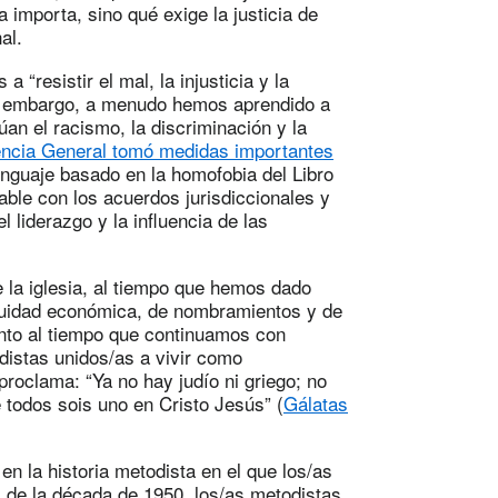
a importa, sino qué exige la justicia de
al.
resistir el mal, la injusticia y la
in embargo, a menudo hemos aprendido a
n el racismo, la discriminación y la
ncia General tomó medidas importantes
lenguaje basado en la homofobia del Libro
ble con los acuerdos jurisdiccionales y
l liderazgo y la influencia de las
 la iglesia, al tiempo que hemos dado
equidad económica, de nombramientos y de
nto al tiempo que continuamos con
distas unidos/as a vivir como
proclama: “Ya no hay judío ni griego; no
e todos sois uno en Cristo Jesús” (
Gálatas
 la historia metodista en el que los/as
os de la década de 1950, los/as metodistas