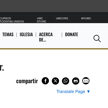
CURSOS
UMC
UMCORG
MYUMC
B
TODISTAS UNIDOS
STORE
TEMAS
IGLESIA
ACERCA
DONATE
DE…
Se
r.
compartir
Translate Page
▼