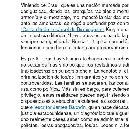
Viniendo de Brasil que es una nación marcada por
desigualdad, donde las jerarquías raciales a menu
armonía y el mestizaje, me impactó la claridad mor
ante las amenazas, se negó a confundir paz con tr
“Carta desde la cárcel de Birmingham”
King mencio
de la justicia diferida: “Llevo años escuchando la
siempre ha significado ‘Nunca’”. King comprendió
funcionan como herramientas para preservar siste
Es posible que hoy sigamos luchando con muchas
no sepamos más sino porque nos resistimos a ad
implicados/as en su persistencia. La xenofobia, el
criminalización de los/as inmigrantes ya no son re
controvertidas. Las familias se separan, las comu
usa como política. Más sin embargo, para quienes 
privilegio, estas realidades pueden seguir siendo
dispuestos/as a escuchar a quienes las soportan.
que
el escritor James Baldwin
, quien hace década
justicia estadounidense, un diagnóstico que sigue 
uno realmente desea saber cómo se administra la j
policías, los/as abogados/as, los/as jueces ni a l