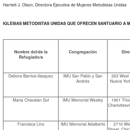
Harriett J. Olson, Directora Ejecutiva de Mujeres Metodistas Unidas
IGLESIAS METODISTAS UNIDAS QUE OFRECEN SANTUARIO A 
Nombre del/de la
Congregación
Dire
Refugiado/a
Debora Barrios-Vasquez
IMU San Pablo y San
263 West 
Andrés
Nueva Yor
Maria Chavalan Sut
IMU Memorial Wesley
1901 Tho
Charlottesvi
Francisca Lino
IMU Memorial Adalberto
2716 Wes
Street, Chi