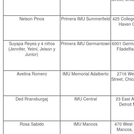
Nelson Pinos
Primera IMU Summerfield
425 Colleg
Haven 
Suyapa Reyes y 4 niños
Primera IMU Germantown
6001 Germa
(Jennifer, Yeimi, Jeison y
Filadelfi
Junior)
Avelina Romero
IMU Memorial Adalberto
2716 Wes
Street, Chi
Ded Rranxburgaj
IMU Central
23 East 
Detroit
Rosa Sabido
IMU Mancos
470 West 
Mancos,