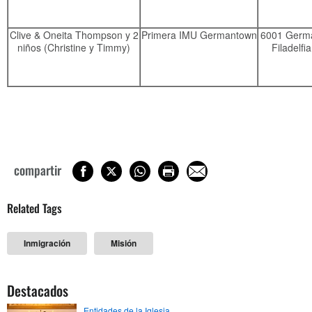
Clive & Oneita Thompson y 2
Primera IMU Germantown
6001 Germa
niños (Christine y Timmy)
Filadelfi
compartir
Related Tags
Inmigración
Misión
Destacados
Entidades de la Iglesia