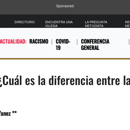
Sponsored
DIRECTORIO
ENCUENTRA UNA
LA PREGUNTA
RE
IGLESIA
METODISTA
ME
 ACTUALIDAD:
RACISMO
COVID-
CONFERENCIA
19
GENERAL
Cuál es la diferencia entre la
Yanez **