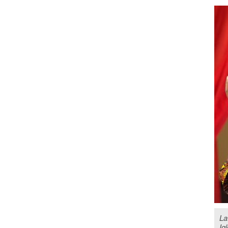
La
Ig