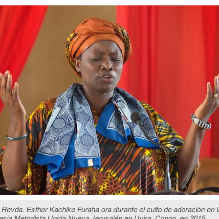
 Revda. Esther Kachiko Furaha ora durante el culto de adoración en l
lesia Metodista Unida Nueva Jerusalén en Uvira, Congo, en 2015.