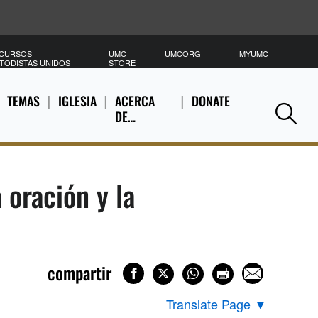
CURSOS
UMC
UMCORG
MYUMC
B
TODISTAS UNIDOS
STORE
TEMAS
IGLESIA
ACERCA
DONATE
DE…
Se
 oración y la
compartir
Translate Page
▼