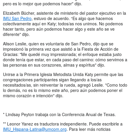
pero es lo mejor que podemos hacer" dijo.
Elizabeth Bücher, asistente de ministerio del pastor ejecutivo en la
IMU San Pedro
, estuvo de acuerdo. “Es algo que hacemos
colectivamente aquí en Katy; todos/as nos unimos. No podemos
hacer tanto, pero aún podemos hacer algo y este año se ve
diferente" dijo.
Alison Leslie, quien es voluntaria de San Pedro, dijo que se
impresionó la primera vez que asistió a la Fiesta de Acción de
Gracias: "Me quedé muy impresionada; el enfoque estaba justo
donde tenía que estar, en cada paso del camino: cómo servimos a
las personas en sus corazones, almas y espíritus" dijo.
Unirse a la Primera Iglesia Metodista Unida Katy permite que las
congregaciones participantes sigan llegando a los/as
necesitados/as, sin reinventar la rueda, agregó Leslie. "Como todo
lo demás, no es lo mismo este año, pero aún podemos poner el
mismo corazón e intención" dijo.
* Lindsay Peyton trabaja con la Conferencia Anual de Texas.
** Leonor Yanez es traductora independiente. Puede escribirle a
IMU_Hispana-Latina@umcom.org
. Para leer más noticias