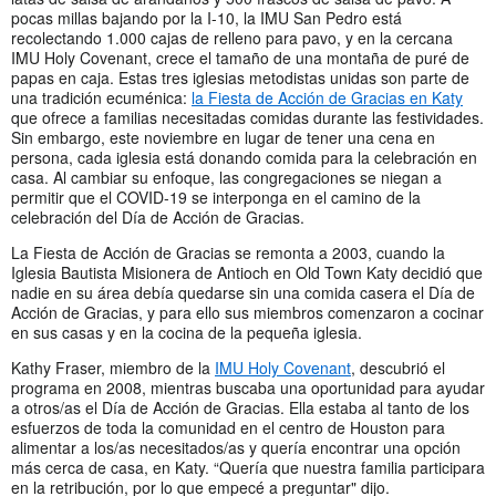
pocas millas bajando por la I-10, la IMU San Pedro está
recolectando 1.000 cajas de relleno para pavo, y en la cercana
IMU Holy Covenant, crece el tamaño de una montaña de puré de
papas en caja. Estas tres iglesias metodistas unidas son parte de
una tradición ecuménica:
la Fiesta de Acción de Gracias en Katy
que ofrece a familias necesitadas comidas durante las festividades.
Sin embargo, este noviembre en lugar de tener una cena en
persona, cada iglesia está donando comida para la celebración en
casa. Al cambiar su enfoque, las congregaciones se niegan a
permitir que el COVID-19 se interponga en el camino de la
celebración del Día de Acción de Gracias.
La Fiesta de Acción de Gracias se remonta a 2003, cuando la
Iglesia Bautista Misionera de Antioch en Old Town Katy decidió que
nadie en su área debía quedarse sin una comida casera el Día de
Acción de Gracias, y para ello sus miembros comenzaron a cocinar
en sus casas y en la cocina de la pequeña iglesia.
Kathy Fraser, miembro de la
IMU Holy Covenant
, descubrió el
programa en 2008, mientras buscaba una oportunidad para ayudar
a otros/as el Día de Acción de Gracias. Ella estaba al tanto de los
esfuerzos de toda la comunidad en el centro de Houston para
alimentar a los/as necesitados/as y quería encontrar una opción
más cerca de casa, en Katy. “Quería que nuestra familia participara
en la retribución, por lo que empecé a preguntar" dijo.