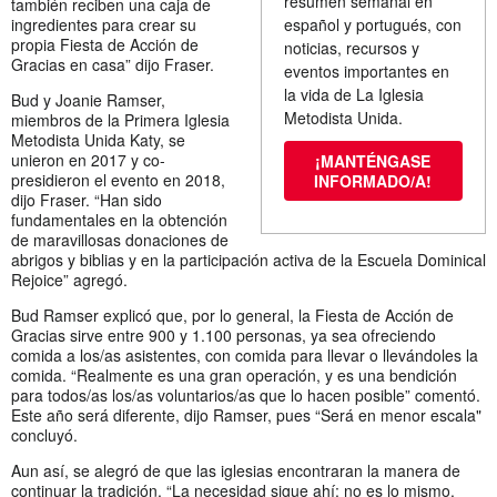
resumen semanal en
también reciben una caja de
ingredientes para crear su
español y portugués, con
propia Fiesta de Acción de
noticias, recursos y
Gracias en casa” dijo Fraser.
eventos importantes en
la vida de La Iglesia
Bud y Joanie Ramser,
Metodista Unida.
miembros de la Primera Iglesia
Metodista Unida Katy, se
unieron en 2017 y co-
¡MANTÉNGASE
presidieron el evento en 2018,
INFORMADO/A!
dijo Fraser. “Han sido
fundamentales en la obtención
de maravillosas donaciones de
abrigos y biblias y en la participación activa de la Escuela Dominical
Rejoice” agregó.
Bud Ramser explicó que, por lo general, la Fiesta de Acción de
Gracias sirve entre 900 y 1.100 personas, ya sea ofreciendo
comida a los/as asistentes, con comida para llevar o llevándoles la
comida. “Realmente es una gran operación, y es una bendición
para todos/as los/as voluntarios/as que lo hacen posible” comentó.
Este año será diferente, dijo Ramser, pues “Será en menor escala"
concluyó.
Aun así, se alegró de que las iglesias encontraran la manera de
continuar la tradición. “La necesidad sigue ahí; no es lo mismo,