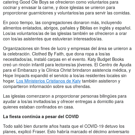
catering Good Ole Boys se ofrecieron como voluntarios para
cocinar y envasar la carne, y doce iglesias se unieron para
proporcionar guarniciones y voluntarios/as para servir las comidas.
En poco tiempo, las congregaciones donaron más, incluyendo
alimentos enlatados, abrigos, pañales y Biblias en inglés y español.
Los/as voluntarios/as de las iglesias también se ofrecieron a orar
con los/as asistentes que estuvieran interesados/as.
Organizaciones sin fines de lucro y empresas del área se unieron a
la celebración. Clothed By Faith, que dona ropa a los/as
necesitados/as, instaló carpas en el evento. Katy Budget Books
creó un rincón infantil para lectores/as jóvenes. El Centro de Ayuda
para el Embarazo y la Clínica Christ brindaron asistencia médica, y
Hope Impacts expandió el servicio a los/as residentes locales sin
hogar.
Los Ministerios Cristianos de Katy
también asistieron y
compartieron información sobre sus ofrendas.
Las iglesias comenzaron a proporcionar personas bilingües para
ayudar a los/as invitados/as y ofrecer entregas a domicilio para
quienes estaban confinados en casa.
La fiesta continúa a pesar del COVID
Todo salió bien durante años hasta que el COVID-19 detuvo los
planes, explicó Fraser. Esto habría marcado el décimo aniversario