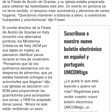
de la Fiesta de Acción de Gracias, y su iglesia estaba preparada
para celebrar las festividades este año. Un evento en persona ya
no tenía sentido, ni tampoco traer suministros y alimentos de varios
hogares. “Queríamos mantener a todos/as a salvo; a nuestros/as
huéspedes y voluntarios/as” dijo Fraser.
El comité directivo de la Fiesta
Suscríbase a
de Acción de Gracias en Katy
encontró una alternativa
nuestro nuevo
perfecta: los Ministerios
Cristianos de Katy (KCM por
boletín electrónico
sus siglas en inglés) ya
planearon distribuir pavos
en español y
durante el mes de noviembre.
portugués
"Pensamos que tal vez
podríamos asociarnos con su
UMCOMtigo
despensa de alimentos, que ya
estaba haciendo entregas a los
¿Le gusta lo que está
automóviles que llegaran" dijo.
Las iglesias se asociaron con
leyendo y quiere ver
KCM para proporcionar las
más? Regístrese para
guarniciones para acompañar
recibir nuestro nuevo
sus cenas, y HEB ha aceptado
boletín electrónico
donar pavos. "Ahora no solo
UMCOMtigo, un
están recibiendo un pavo,