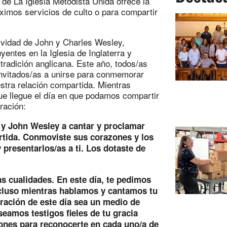
de La Iglesia Metodista Unida ofrece la
óximos servicios de culto o para compartir
tividad de John y Charles Wesley,
ntes en la Iglesia de Inglaterra y
tradición anglicana. Este año, todos/as
invitados/as a unirse para conmemorar
stra relación compartida. Mientras
e llegue el día en que podamos compartir
oración:
s y John Wesley a cantar y proclamar
rtida. Conmoviste sus corazones y los
 presentarlos/as a ti. Los dotaste de
 cualidades. En este día, te pedimos
ncluso mientras hablamos y cantamos tu
ración de este día sea un medio de
seamos testigos fieles de tu gracia
ones para reconocerte en cada uno/a de