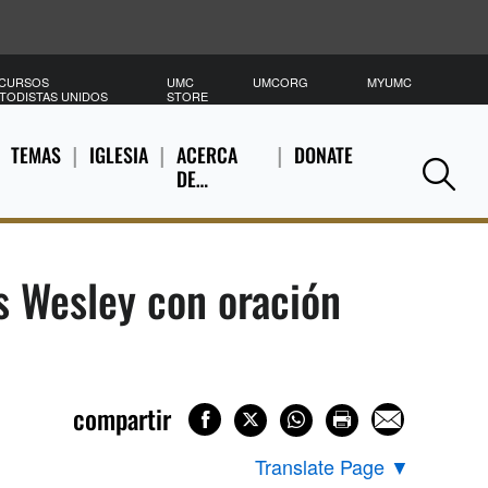
CURSOS
UMC
UMCORG
MYUMC
B
TODISTAS UNIDOS
STORE
TEMAS
IGLESIA
ACERCA
DONATE
DE…
Se
s Wesley con oración
compartir
Translate Page
▼