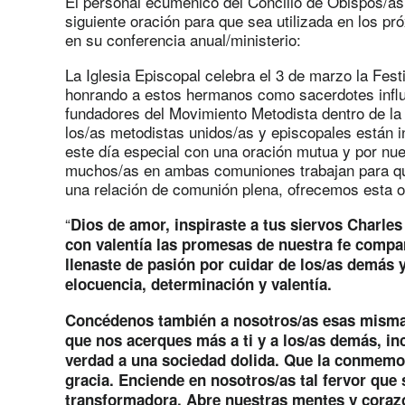
El personal ecuménico del Concilio de Obispos/as 
siguiente oración para que sea utilizada en los pr
en su conferencia anual/ministerio:
La Iglesia Episcopal celebra el 3 de marzo la Fes
honrando a estos hermanos como sacerdotes influye
fundadores del Movimiento Metodista dentro de la 
los/as metodistas unidos/as y episcopales están 
este día especial con una oración mutua y por nue
muchos/as en ambas comuniones trabajan para qu
una relación de comunión plena, ofrecemos esta 
“
Dios de amor, inspiraste a tus siervos Charle
con valentía las promesas de nuestra fe compa
llenaste de pasión por cuidar de los/as demás y
elocuencia, determinación y valentía.
Concédenos también a nosotros/as esas mismas
que nos acerques más a ti y a los/as demás, i
verdad a una sociedad dolida. Que la conmemo
gracia. Enciende en nosotros/as tal fervor que 
transformadora. Abre nuestras mentes y coraz