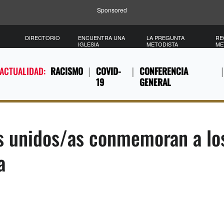
Sponsored
DIRECTORIO
ENCUENTRA UNA
LA PREGUNTA
RE
IGLESIA
METODISTA
ME
 ACTUALIDAD:
RACISMO
COVID-
CONFERENCIA
19
GENERAL
s unidos/as conmemoran a lo
a