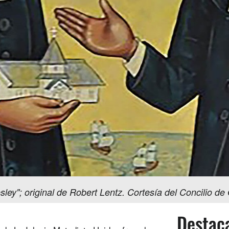
ey"; original de Robert Lentz. Cortesía del Concilio de
Destac