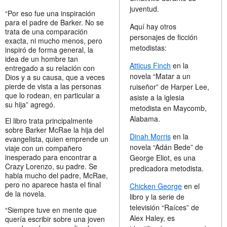
juventud.
“Por eso fue una inspiración
para el padre de Barker. No se
Aquí hay otros
trata de una comparación
personajes de ficción
exacta, ni mucho menos, pero
metodistas:
inspiró de forma general, la
idea de un hombre tan
Atticus Finch
en la
entregado a su relación con
novela “Matar a un
Dios y a su causa, que a veces
pierde de vista a las personas
ruiseñor” de Harper Lee,
que lo rodean, en particular a
asiste a la iglesia
su hija” agregó.
metodista en Maycomb,
Alabama.
El libro trata principalmente
sobre Barker McRae la hija del
Dinah Morris
en la
evangelista, quien emprende un
novela “Adán Bede” de
viaje con un compañero
inesperado para encontrar a
George Eliot, es una
Crazy Lorenzo, su padre. Se
predicadora metodista.
habla mucho del padre, McRae,
pero no aparece hasta el final
Chicken George
en el
de la novela.
libro y la serie de
televisión “Raíces” de
“Siempre tuve en mente que
Alex Haley, es
quería escribir sobre una joven