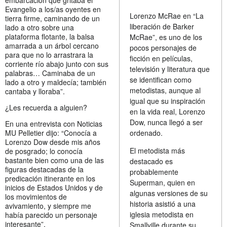
Evangelio a los/as oyentes en
Lorenzo McRae en “La
tierra firme, caminando de un
liberación de Barker
lado a otro sobre una
plataforma flotante, la balsa
McRae”, es uno de los
amarrada a un árbol cercano
pocos personajes de
para que no lo arrastrara la
ficción en películas,
corriente río abajo junto con sus
televisión y literatura que
palabras… Caminaba de un
se identifican como
lado a otro y maldecía; también
metodistas, aunque al
cantaba y lloraba”.
igual que su inspiración
¿Les recuerda a alguien?
en la vida real, Lorenzo
Dow, nunca llegó a ser
En una entrevista con Noticias
MU Pelletier dijo: “Conocía a
ordenado.
Lorenzo Dow desde mis años
El metodista más
de posgrado; lo conocía
bastante bien como una de las
destacado es
figuras destacadas de la
probablemente
predicación itinerante en los
Superman, quien en
inicios de Estados Unidos y de
algunas versiones de su
los movimientos de
historia asistió a una
avivamiento, y siempre me
iglesia metodista en
había parecido un personaje
interesante”.
Smallville durante su