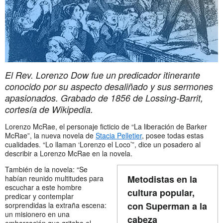
El Rev. Lorenzo Dow fue un predicador itinerante
conocido por su aspecto desaliñado y sus sermones
apasionados. Grabado de 1856 de Lossing-Barrit,
cortesía de Wikipedia.
Lorenzo McRae, el personaje ficticio de “La liberación de Barker
McRae”, la nueva novela de
Stacia Pelletier
, posee todas estas
cualidades. “Lo llaman ‘Lorenzo el Loco’”, dice un posadero al
describir a Lorenzo McRae en la novela.
También de la novela: “Se
Metodistas en la
habían reunido multitudes para
escuchar a este hombre
cultura popular,
predicar y contemplar
con Superman a la
sorprendidas la extraña escena:
un misionero en una
cabeza
embarcación que gritaba el