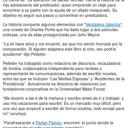
hija adolescente del predicador, quien emprende un viaje para
encontrar a su padre con la ayuda de un aliado inesperado. Su
objetivo es seguir sus pasos y convertirse en predicadora.
La historia comparte algunos elementos con "
Verdadera Valentía
",
una novela de Charles Portis que ha dado lugar a dos películas
exitosas, una de ellas protagonizada por John Wayne.
"La leí hace años y me encantó, así que me siento honrada por la
comparación. Si alguien adaptara este libro al cine, eso podría
ayudarme" dijo Pelletier.
Pelletier ha trabajado como redactora de discursos, recaudadora
de fondos, colaboradora independiente para revistas y
representante de comunicaciones, además de escribir novelas,
entre las que se incluyen “Las Medias Esposas” y “Accidentes de la
Providencia”. Actualmente es directora de relaciones con
fundaciones corporativas en la Universidad Wake Forest.
“Me levanto a las 4 de la mañana y escribo antes de ir a trabajar, y
uso mis vacaciones para escribir. Es un mercado muy difícil, pero
una vez que empecé a escribir de forma creativa, todo encajó para
mí” concluyó.
“Parafraseando a
Parker Palmer
, encontré ‘el punto donde la
necesidad del mundo y mi talento coinciden’”.