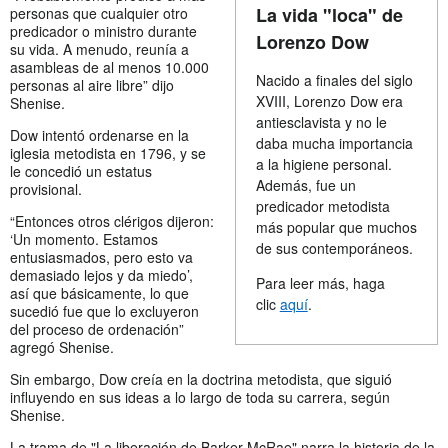
La vida "loca" de
personas que cualquier otro
predicador o ministro durante
Lorenzo Dow
su vida. A menudo, reunía a
asambleas de al menos 10.000
Nacido a finales del siglo
personas al aire libre” dijo
XVIII, Lorenzo Dow era
Shenise.
antiesclavista y no le
Dow intentó ordenarse en la
daba mucha importancia
iglesia metodista en 1796, y se
a la higiene personal.
le concedió un estatus
Además, fue un
provisional.
predicador metodista
“Entonces otros clérigos dijeron:
más popular que muchos
‘Un momento. Estamos
de sus contemporáneos.
entusiasmados, pero esto va
demasiado lejos y da miedo’,
Para leer más, haga
así que básicamente, lo que
clic
aquí
.
sucedió fue que lo excluyeron
del proceso de ordenación”
agregó Shenise.
Sin embargo, Dow creía en la doctrina metodista, que siguió
influyendo en sus ideas a lo largo de toda su carrera, según
Shenise.
La trama de "La liberación de Barker McRae" narra la historia de la