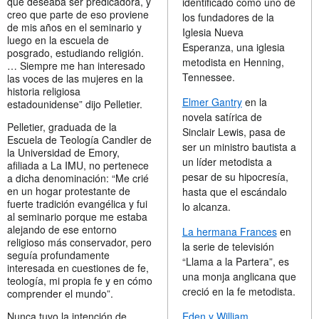
que deseaba ser predicadora, y
identificado como uno de
creo que parte de eso proviene
los fundadores de la
de mis años en el seminario y
Iglesia Nueva
luego en la escuela de
Esperanza, una iglesia
posgrado, estudiando religión.
metodista en Henning,
… Siempre me han interesado
Tennessee.
las voces de las mujeres en la
historia religiosa
Elmer Gantry
en la
estadounidense” dijo Pelletier.
novela satírica de
Pelletier, graduada de la
Sinclair Lewis, pasa de
Escuela de Teología Candler de
ser un ministro bautista a
la Universidad de Emory,
un líder metodista a
afiliada a La IMU, no pertenece
pesar de su hipocresía,
a dicha denominación: “Me crié
en un hogar protestante de
hasta que el escándalo
fuerte tradición evangélica y fui
lo alcanza.
al seminario porque me estaba
alejando de ese entorno
La hermana Frances
en
religioso más conservador, pero
la serie de televisión
seguía profundamente
“Llama a la Partera”, es
interesada en cuestiones de fe,
una monja anglicana que
teología, mi propia fe y en cómo
creció en la fe metodista.
comprender el mundo”.
Nunca tuvo la intención de
Eden y William