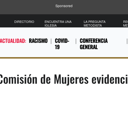
Sponsored
DIRECTORIO
ENCUENTRA UNA
LA PREGUNTA
RE
IGLESIA
METODISTA
ME
 ACTUALIDAD:
RACISMO
COVID-
CONFERENCIA
19
GENERAL
Comisión de Mujeres evidenc