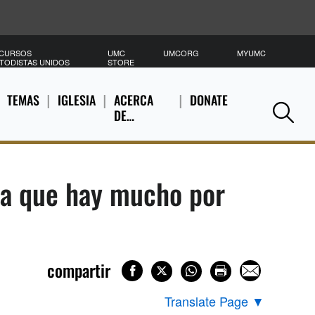
CURSOS
UMC
UMCORG
MYUMC
B
TODISTAS UNIDOS
STORE
TEMAS
IGLESIA
ACERCA
DONATE
DE…
Se
ia que hay mucho por
compartir
Translate Page
▼