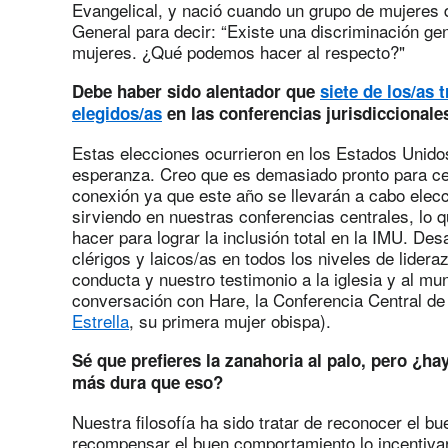
Evangelical, y nació cuando un grupo de mujeres d
General para decir: “Existe una discriminación gen
mujeres. ¿Qué podemos hacer al respecto?"
Debe haber sido alentador que
siete de los/as 
elegidos/as
en las conferencias jurisdiccionale
Estas elecciones ocurrieron en los Estados Unido
esperanza. Creo que es demasiado pronto para cel
conexión ya que este año se llevarán a cabo elec
sirviendo en nuestras conferencias centrales, lo
hacer para lograr la inclusión total en la IMU. Desa
clérigos y laicos/as en todos los niveles de lider
conducta y nuestro testimonio a la iglesia y al mu
conversación con Hare, la Conferencia Central de F
Estrella
, su primera mujer obispa).
Sé que prefieres la zanahoria al palo, pero ¿h
más dura que eso?
Nuestra filosofía ha sido tratar de reconocer el 
recompensar el buen comportamiento lo incentiva