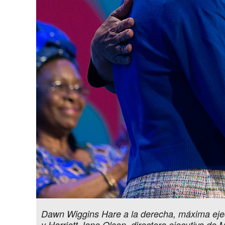
Dawn Wiggins Hare a la derecha, máxima ejecu
y Harriett Jane Olson, directora ejecutiva d