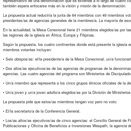
representativo de una denominación que se extiende a lo largo de cuatro c
también espera enfocarse más en la visión y misión de la denominación.
La propuesta actual reduciría la junta de 64 miembros con 49 miembros vo
presidentes/as de agencias generales de la membresía. La mayoría de eso
En la actualidad, la Mesa Conexional tiene 21 miembros elegidos/as por las
las regiones de la iglesia en África, Europa y Filipinas.
Según la propuesta, los cuatro continentes donde está presente la iglesi
miembros votantes incluyan:
• Seis obispos/as: el/la presidente/a de la Mesa Conexional, un/a funcionar
• Dos altos/as ejecutivos/as de las agencias de programas de la denominac
agencias. Las cuatro agencias del programa son Ministerios de Discipulado 
• Un/a miembro que representa a los cinco grupos étnicos oficiales de la d
• Un/a joven y un/a joven adulto/a elegidos/as por la División de Ministeri
La propuesta pide que estos/as miembros tengan voz pero no voto:
• El/la secretario/a de la Conferencia General.
• Los/as altos/as ejecutivos/as de cinco agencias: el Concilio General d
Publicaciones y Oficina de Beneficios e Inversiones Wespath, la agencia 