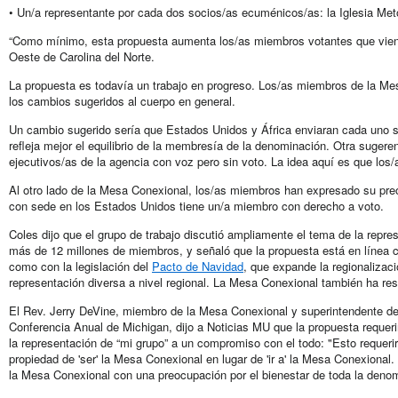
• Un/a representante por cada dos socios/as ecuménicos/as: la Iglesia Met
“Como mínimo, esta propuesta aumenta los/as miembros votantes que vienen
Oeste de Carolina del Norte.
La propuesta es todavía un trabajo en progreso. Los/as miembros de la Mes
los cambios sugeridos al cuerpo en general.
Un cambio sugerido sería que Estados Unidos y África enviaran cada uno s
refleja mejor el equilibrio de la membresía de la denominación. Otra sugere
ejecutivos/as de la agencia con voz pero sin voto. La idea aquí es que lo
Al otro lado de la Mesa Conexional, los/as miembros han expresado su preo
con sede en los Estados Unidos tiene un/a miembro con derecho a voto.
Coles dijo que el grupo de trabajo discutió ampliamente el tema de la repr
más de 12 millones de miembros, y señaló que la propuesta está en línea c
como con la legislación del
Pacto de Navidad
, que expande la regionaliza
representación diversa a nivel regional. La Mesa Conexional también ha re
El Rev. Jerry DeVine, miembro de la Mesa Conexional y superintendente de d
Conferencia Anual de Michigan, dijo a Noticias MU que la propuesta requeri
la representación de “mi grupo” a un compromiso con el todo: "Esto requeri
propiedad de 'ser' la Mesa Conexional en lugar de 'ir a' la Mesa Conexional
la Mesa Conexional con una preocupación por el bienestar de toda la denom