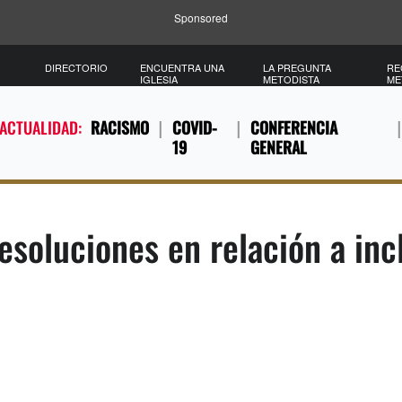
Sponsored
DIRECTORIO
ENCUENTRA UNA
LA PREGUNTA
RE
IGLESIA
METODISTA
ME
 ACTUALIDAD:
RACISMO
COVID-
CONFERENCIA
19
GENERAL
resoluciones en relación a in