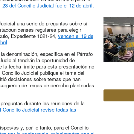
23 del Concilio Judicial fue el 12 de abril,
Judicial una serie de preguntas sobre si
stadounidenses regulares para elegir
ículo, Expediente 1021-24,
vencen el 19 de
bril
.
 la denominación, especifica en el Párrafo
Judicial tendrán la oportunidad de
e la fecha límite para esta presentación no
l Concilio Judicial publique el tema del
mitió decisiones sobre temas que han
surgieron de temas de derecho planteadas
preguntas durante las reuniones de la
l Concilio Judicial revise todas las
spos/as y, por lo tanto, para el Concilio
as por la conferencia, relacionadas con el