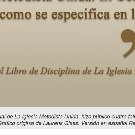
cial de La Iglesia Metodista Unida, hizo público cuatro f
 Gráfico original de Laurens Glass. Versión en español 