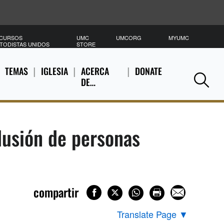
CURSOS
UMC
UMCORG
MYUMC
B
TODISTAS UNIDOS
STORE
TEMAS
IGLESIA
ACERCA
DONATE
DE…
Se
clusión de personas
compartir
Translate Page
▼