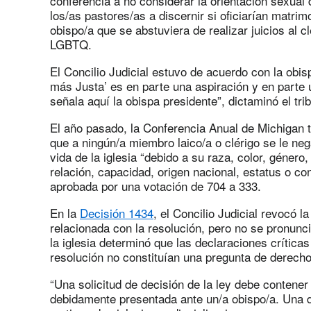
conferencia a no considerar la orientación sexual 
los/as pastores/as a discernir si oficiarían matrim
obispo/a que se abstuviera de realizar juicios al c
LGBTQ.
El Concilio Judicial estuvo de acuerdo con la obisp
más Justa’ es en parte una aspiración y en parte u
señala aquí la obispa presidente”, dictaminó el trib
El año pasado, la Conferencia Anual de Michigan 
que a ningún/a miembro laico/a o clérigo se le nega
vida de la iglesia “debido a su raza, color, género
relación, capacidad, origen nacional, estatus o c
aprobada por una votación de 704 a 333.
En la
Decisión 1434
, el Concilio Judicial revocó 
relacionada con la resolución, pero no se pronunci
la iglesia determinó que las declaraciones crítica
resolución no constituían una pregunta de derech
“Una solicitud de decisión de la ley debe contene
debidamente presentada ante un/a obispo/a. Una 