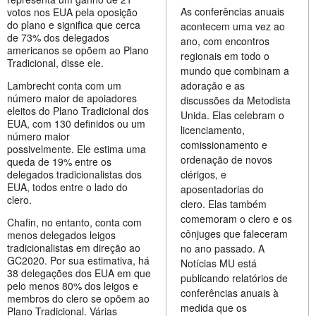
As conferências anuais
votos nos EUA pela oposição
do plano e significa que cerca
acontecem uma vez ao
de 73% dos delegados
ano, com encontros
americanos se opõem ao Plano
regionais em todo o
Tradicional, disse ele.
mundo que combinam a
Lambrecht conta com um
adoração e as
número maior de apoiadores
discussões da Metodista
eleitos do Plano Tradicional dos
Unida. Elas celebram o
EUA, com 130 definidos ou um
licenciamento,
número maior
comissionamento e
possivelmente. Ele estima uma
ordenação de novos
queda de 19% entre os
delegados tradicionalistas dos
clérigos, e
EUA, todos entre o lado do
aposentadorias do
clero.
clero. Elas também
comemoram o clero e os
Chafin, no entanto, conta com
cônjuges que faleceram
menos delegados leigos
tradicionalistas em direção ao
no ano passado. A
GC2020. Por sua estimativa, há
Notícias MU está
38 delegações dos EUA em que
publicando relatórios de
pelo menos 80% dos leigos e
conferências anuais à
membros do clero se opõem ao
medida que os
Plano Tradicional. Várias