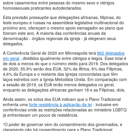
sobre casamentos entre pessoas do mesmo sexo e clérigos
homossexuais praticantes autodeclarados.
Esta previsão pressupõe que delegações africanas, filipinas, do
leste europeu e russas na assembleia legislativa multinacional do
próximo ano, ofereçam o mesmo apoio esmagador ao plano que
fizeram este ano. A maioria das conferências anuais da
denominação - órgãos regionais da igreja - já elegeram seus
delegados.
A Conferência Geral de 2020 em Minneapolis terá
862 delegados
em geral
, divididos igualmente entre clérigos e leigos. Esse total é
de dois a menos do que o número eleito para 2019. Dos delegados
de 2020, 55,9% serão dos EUA, 32% da África, 6% das Filipinas,
4,6% da Europa e o restante das igrejas concordatas que têm
laços estreitos com a Igreja Metodista Unida. Em comparação com
a sessão de 2019, os EUA terão menos delegados no geral,
enquanto as delegações africanas ganham 18 e as Filipinas, dois.
Ainda assim, os votos dos EUA indicam que o Plano Tradicional
enfrenta uma
forte resistência à aplicação da lei
- inclusive em
conferências onde as restrições relacionadas ao ministério LGBTQ
já enfrentavam um pouco de resistência.
“O poder de governar vem do consentimento dos governados, e
claramente não há consentimento para o Plano Tradicional