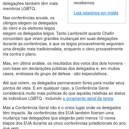
recebemos.
delegações também têm mais
membros LGBTQ.
Leia relatórios em inglês
Nas conferências anuais, os
clérigos elegem os delegados
do clero e os eleitores leigos
elegem os delegados leigos. Tanto Lambrecht quanto Chafin
concordam que viram grandes mudanças em suas delegações
durante as conferências, e que os leigos provavelmente seguiriam
uma direção mais tradicionalista, enquanto o clero provavelmente
iria contra o plano.
Mas, em última análise, os resultados dos votos dos dois homens -
com base em declarações públicas dos delegados e, em muitos
casos, endossos do grupo de defesa - são especulativos.
Até que votem, os delegados permanecem livres para mudar seus
pontos de vista. E em qualquer caso, a Conferência Geral
considerará muito mais políticas do que aquelas relativas ao status
de indivíduos LGBTQ - incluindo
o orçamento geral da igreja
.
Mas a Conferência Geral não é o único lugar onde os delegados
têm impacto. As conferências dos EUA também fizeram uma
mudança nas delegações que elegerão pelo menos 12 novos
bispos dos EUA durante as cinco conferências jurisdicionais do ano
que vem.