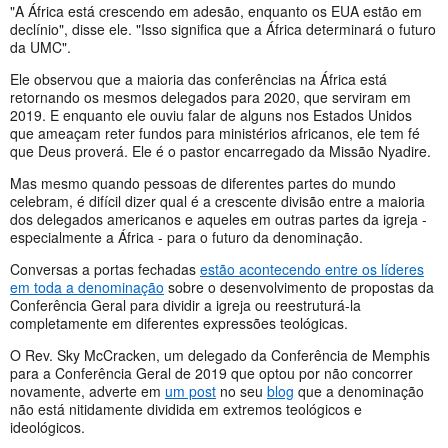
"A África está crescendo em adesão, enquanto os EUA estão em
declínio", disse ele. "Isso significa que a África determinará o futuro
da UMC".
Ele observou que a maioria das conferências na África está
retornando os mesmos delegados para 2020, que serviram em
2019. E enquanto ele ouviu falar de alguns nos Estados Unidos
que ameaçam reter fundos para ministérios africanos, ele tem fé
que Deus proverá. Ele é o pastor encarregado da Missão Nyadire.
Mas mesmo quando pessoas de diferentes partes do mundo
celebram, é difícil dizer qual é a crescente divisão entre a maioria
dos delegados americanos e aqueles em outras partes da igreja -
especialmente a África - para o futuro da denominação.
Conversas a portas fechadas
estão acontecendo entre os líderes
em toda a denominação
sobre o desenvolvimento de propostas da
Conferência Geral para dividir a igreja ou reestruturá-la
completamente em diferentes expressões teológicas.
O Rev. Sky McCracken, um delegado da Conferência de Memphis
para a Conferência Geral de 2019 que optou por não concorrer
novamente, adverte em
um post
no seu
blog
que a denominação
não está nitidamente dividida em extremos teológicos e
ideológicos.