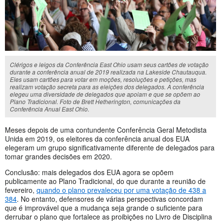
Clérigos e leigos da Conferência East Ohio usam seus cartões de votação
durante a conferência anual de 2019 realizada na Lakeside Chautauqua.
Eles usam cartões para votar em moções, resoluções e petições, mas
realizam votação secreta para as eleições dos delegados. A conferência
elegeu uma diversidade de delegados que apoiam e que se opõem ao
Plano Tradicional. Foto de Brett Hetherington, comunicações da
Conferência Anual East Ohio.
Meses depois de uma contundente Conferência Geral Metodista
Unida em 2019, os eleitores da conferência anual dos EUA
elegeram um grupo significativamente diferente de delegados para
tomar grandes decisões em 2020.
Conclusão: mais delegados dos EUA agora se opõem
publicamente ao Plano Tradicional, do que durante a reunião de
fevereiro,
quando o plano prevaleceu por uma votação de 438 a
384
. No entanto, defensores de várias perspectivas concordam
que é improvável que a mudança seja grande o suficiente para
derrubar o plano que fortalece as proibições no Livro de Disciplina