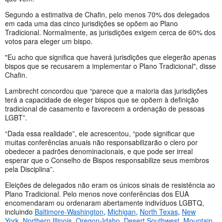
Segundo a estimativa de Chafin, pelo menos 70% dos delegados
em cada uma das cinco jurisdições se opõem ao Plano
Tradicional. Normalmente, as jurisdições exigem cerca de 60% dos
votos para eleger um bispo.
"Eu acho que significa que haverá jurisdições que elegerão apenas
bispos que se recusarem a implementar o Plano Tradicional", disse
Chafin.
Lambrecht concordou que “parece que a maioria das jurisdições
terá a capacidade de eleger bispos que se opõem à definição
tradicional de casamento e favorecem a ordenação de pessoas
LGBT”.
“Dada essa realidade”, ele acrescentou, “pode significar que
muitas conferências anuais não responsabilizarão o clero por
obedecer a padrões denominacionais, e que pode ser irreal
esperar que o Conselho de Bispos responsabilize seus membros
pela Disciplina”.
Eleições de delegados não eram os únicos sinais de resistência ao
Plano Tradicional. Pelo menos nove conferências dos EUA
encomendaram ou ordenaram abertamente indivíduos LGBTQ,
incluindo
Baltimore-Washington
,
Michigan
,
North Texas
,
New
York
,
Northern Illinois
,
Oregon-Idaho
,
Desert Southwest
,
Mountain