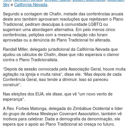
Sky
e
California-Nevada
.
Segundo a contagem de Chafin, metade das conferências anuais
deste ano também aprovaram resoluções que rejeitavam o Plano
Tradicional, pediram desculpas à comunidade LGBTQ ou
sugeriram uma abordagem alternativa. Em pelo menos cinco
conferências, petições com a mesma redação não foram
aprovadas ou a denúncia do Plano Tradicional foi alterada.
Randall Miller, delegado jurisdicional da Califórnia-Nevada que
ajudou os cálculos de Chafin, disse que não esperava o clamor
contra o Plano Tradicionalista.
“Depois da sessão convocada pela Associação Geral, houve muita
agitação na igreja e muita raiva”, disse ele. “Mas depois de cada
Conferência Geral, isso tende a diminuir. Isso só pareceu
construir”.
Nas eleições dos EUA, ele disse, que vê "um novo vento de
esperança".
A Rev. Forbes Matonga, delegada do Zimbábue Ocidental e líder
do grupo de defesa Wesleyan Covenant Association, também vê
motivos para celebrar. Dada a demografia da denominação, ele
espera que o apoio ao Plano Tradicional só cresça no futuro.