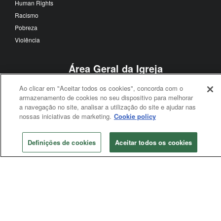
Human Rights
Racismo
Pobreza
Violência
Área Geral da Igreja
Conferência Geral
Ao clicar em "Aceitar todos os cookies", concorda com o
Conselho de Bispos
armazenamento de cookies no seu dispositivo para melhorar
a navegação no site, analisar a utilização do site e ajudar nas
Conselho Judicial
nossas iniciativas de marketing.
Cookie policy
Agências gerais
Mesa Conexional
Definições de cookies
Aceitar todos os cookies
Conferência Anual
Conferência anual
Conferência Jurisdicional
Segue