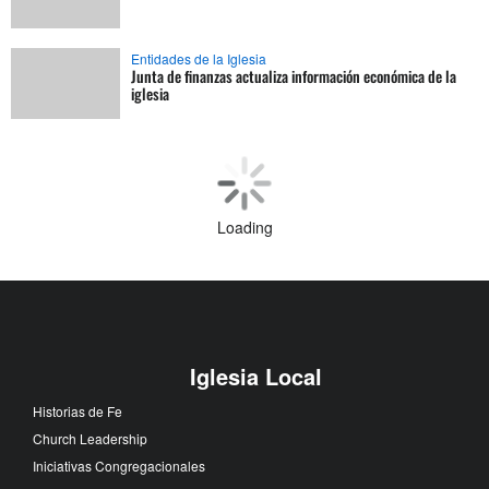
Entidades de la Iglesia
Junta de finanzas actualiza información económica de la
iglesia
Entidades de la Iglesia
Agencias metodistas se comprometen con la reducción de
emisiones de gases
Entidades de la Iglesia
Iglesias metodistas unidas se separan de la denominación
Misión
IMU establece asociación ministerial con las tiendas Ace
Hardware