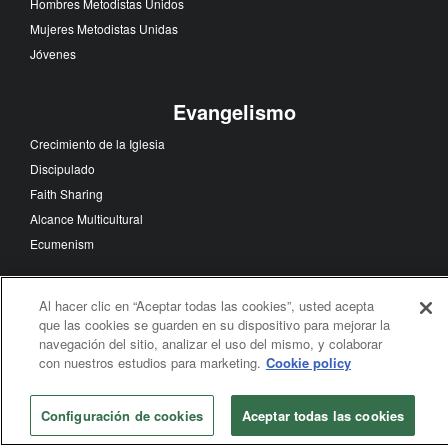
Loading
Iglesia Local
Historias de Fe
Church Leadership
Iniciativas Congregacionales
Hombres Metodistas Unidos
Mujeres Metodistas Unidas
Jóvenes
Al hacer clic en “Aceptar todas las cookies”, usted acepta
que las cookies se guarden en su dispositivo para mejorar la
navegación del sitio, analizar el uso del mismo, y colaborar
Evangelismo
con nuestros estudios para marketing.
Cookie policy
Crecimiento de la Iglesia
Configuración de cookies
Aceptar todas las cookies
Discipulado
Faith Sharing