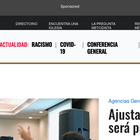
Sponsored
DIRECTORIO
ENCUENTRA UNA
LA PREGUNTA
RE
IGLESIA
METODISTA
ME
 ACTUALIDAD:
RACISMO
COVID-
CONFERENCIA
19
GENERAL
Agencias Gen
Ajust
será 