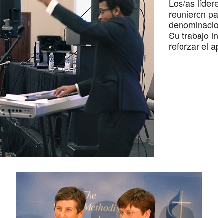
Los/as líder
reunieron pa
denominacion
Su trabajo i
reforzar el 