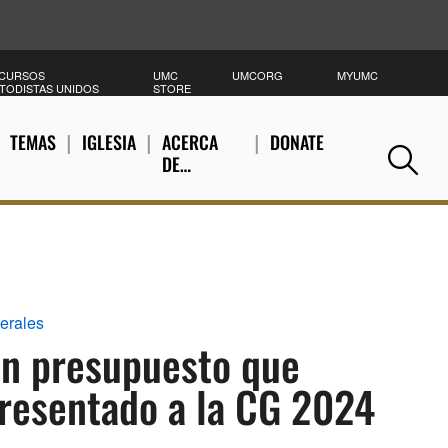
CURSOS
UMC
UMCORG
MYUMC
B
TODISTAS UNIDOS
STORE
TEMAS
IGLESIA
ACERCA
DONATE
DE…
Se
erales
an presupuesto que
presentado a la CG 2024