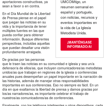
UMCOMtigo, un
aportaciones constructivas, ya
sean a favor o en contra.
resumen semanal en
español y portugués,
En el Día Mundial de la Libertad
con noticias, recursos y
de Prensa piense en el papel
que juegan las noticias en su
eventos importantes en
vida y la importancia de tener
la vida de La Iglesia
múltiples fuentes en las que
Metodista Unida.
pueda confiar para obtener
información. Busque diferentes
¡MANTÉNGASE
perspectivas, incluidas aquellas
INFORMADO/A!
que puedan desafiar una visión
profundamente arraigada.
De gracias por las personas
que le traen las noticias en su comunidad e iglesia y sea un/a
defensor/a de ellos/as, que incluyen comunicadores/as metodistas
unidos/as que trabajan en regiones de la iglesia o conferencias
anuales pues desempeñan un papel importante en la narración de
las historias, además de manejar otras responsabilidades
importantes en sus conferencias. Eso no siempre es fácil. En un
día en que exaltamos la libertad de prensa y damos gracias por
los/as narradores/as, es importante celebrar el trabajo de
nuestros/as comunicadores/as de conferencias.
Finalmente, con los teléfonos inteligentes y otros dispositivos, cada