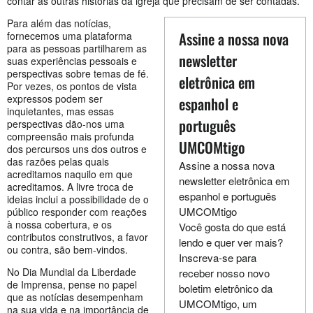
contar as outras histórias da igreja que precisam de ser contadas.
Para além das notícias,
Assine a nossa nova
fornecemos uma plataforma
para as pessoas partilharem as
newsletter
suas experiências pessoais e
perspectivas sobre temas de fé.
eletrônica em
Por vezes, os pontos de vista
expressos podem ser
espanhol e
inquietantes, mas essas
português
perspectivas dão-nos uma
compreensão mais profunda
UMCOMtigo
dos percursos uns dos outros e
das razões pelas quais
Assine a nossa nova
acreditamos naquilo em que
newsletter eletrônica em
acreditamos. A livre troca de
espanhol e português
ideias inclui a possibilidade de o
UMCOMtigo
público responder com reações
à nossa cobertura, e os
Você gosta do que está
contributos construtivos, a favor
lendo e quer ver mais?
ou contra, são bem-vindos.
Inscreva-se para
No Dia Mundial da Liberdade
receber nosso novo
de Imprensa, pense no papel
boletim eletrônico da
que as notícias desempenham
UMCOMtigo, um
na sua vida e na importância de