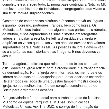
completo e esclareceu tudo. E, numa base contínua, a Notícias MU
tem levantado histórias de indivíduos e congregações que vivem a
sua fé de formas surpreendentes.
Gostamos de contar essas histórias e fazemos em várias línguas -
espanhol, coreano, português, francês, bem como inglês. Os
Metodistas Unidos trabalham em algumas das partes mais remotas
do mundo, e nós captaremos as suas histórias em fotografias,
vídeos e na palavra escrita. Refletir a diversidade da igreja e
amplificar as vozes que muitas vezes não são ouvidas são valores
importantes para a Notícias MU. As pessoas da igreja devem ver-
se a si próprias nas histórias e nas imagens. E nós devemos ver
Jesus.
Ter uma agência noticiosa que relata tanto os êxitos como as
dificuldades da igreja reflete bem a credibilidade e a transparência
da denominação. Numa igreja bem informada, os membros e os
líderes estão mais bem equipados para tomar decisões acertadas.
Relatar todos os lados de uma questão também mostra como a
igreja, no seu melhor, traz fé e um coração semelhante ao de
Cristo para enfrentar os desafios.
A objectividade é fundamental para o trabalho tanto da Notícias
MU como da equipa Pergunte à IMU nas Comunicações
Metodistas Unidas. Ask The UMC, o serviço de informação da