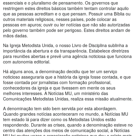
essenciais e o pluralismo de pensamento. Os governos que
restringem estes direitos básicos também tentam controlar aquilo
que as pessoas acreditam e o que pensam. Possuir uma Bíblia ou
outros materiais religiosos, nesses países, pode colocar as
pessoas em apuros; ouvir ou ler notícias que não são autorizadas
pelo governo também pode ser perigoso. Estes direitos andam de
mãos dadas.
Na Igreja Metodista Unida, o nosso Livro de Disciplina sublinha a
importância da abertura e da transparência. Estabelece diretrizes
para reuniões abertas e prevê uma agência noticiosa que funciona
com autonomia editorial.
Há alguns anos, a denominação decidiu que ter um serviço
noticioso asseguraria que a história da igreja fosse contada, e que
fosse contada por jornalistas com formação profissional,
conhecedores da igreja e que tivessem em mente os seus
melhores interesses. A Notícias MU, um ministério das
Comunicações Metodistas Unidas, realiza essa missão atualmente.
A denominação tem sido bem servida por esta abordagem.
Quando grandes notícias aconteceram no mundo, a Notícias MU
tem estado lá para dizer como os Metodistas Unidos estão
respondendo. Durante as crises, quando a denominação esteve no
centro das atenções dos meios de comunicação social, a Notícias
MU foi muitas vezes a organização noticiosa que deu o relato mais