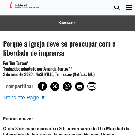
Pesqui
Searc
Sponsored
Porquê a igreja deve se preocupar com a
liberdade de imprensa
Por Tim Tanton*
Traduzidoe adaptado por Amanda Santos**
2 de maio de 2023 | NASHVILLE, Tennessee (Notícias MU)
compartilhar
Translate Page
▼
Pontos chave:
O dia 3 de maio marcará o 30º aniversário do Dia Mundial da
Liberdade de Imprensa, lançado pelas Nações Unidas.