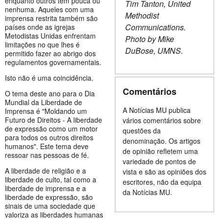
enquanto outros têm pouca ou
Tim Tanton, United
nenhuma. Aqueles com uma
Methodist
imprensa restrita também são
Communications.
países onde as igrejas
Metodistas Unidas enfrentam
Photo by Mike
limitações no que lhes é
DuBose, UMNS.
permitido fazer ao abrigo dos
regulamentos governamentais.
Isto não é uma coincidência.
Comentários
O tema deste ano para o Dia
Mundial da Liberdade de
A Notícias MU publica
Imprensa é "Moldando um
Futuro de Direitos - A liberdade
vários comentários sobre
de expressão como um motor
questões da
para todos os outros direitos
denominação. Os artigos
humanos". Este tema deve
de opinião refletem uma
ressoar nas pessoas de fé.
variedade de pontos de
A liberdade de religião e a
vista e são as opiniões dos
liberdade de culto, tal como a
escritores, não da equipa
liberdade de imprensa e a
da Notícias MU.
liberdade de expressão, são
sinais de uma sociedade que
valoriza as liberdades humanas