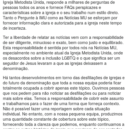
Igreja Metodista Unida, responde a milhares de perguntas de
pessoas todos os anos e fornece FAQs perspicazes e
características sobre a igreja e o seu trabalho num estilo direto.
Tanto o Pergunte à IMU como as Notícias MU se esforçam por
fornecer informação clara e autorizada para a igreja neste tempo
de incerteza.
Ter a liberdade de relatar as notícias vem com a responsabilidade
de ser diligente, minucioso e exato, bem como justo e equilibrado.
Esta responsabilidade é sentida por todos nós na Notícias MU,
especialmente no ambiente atual da Igreja Metodista Unida, onde
os desacordos sobre a inclusão LGBTQ e o que significa ser um
seguidor de Jesus levaram a que as igrejas deixassem a
denominação.
Há tantos desenvolvimentos em torno das desfiliações de igrejas e
do futuro da denominação que toda a nossa equipa poderia ficar
totalmente ocupada a cobrir apenas este tópico. Ouvimos pessoas
que nos pedem para não noticiar as desfiliações ou para noticiar
mais sobre elas. Temos a responsabilidade de cobrir este assunto
e trabalhamos para o fazer de uma forma que forneça contexto.
Não é possível fazer uma reportagem sobre cada situação
individual. No entanto, com a nossa pequena equipa, produzimos
uma quantidade constante de cobertura sobre este tópico,
fornecendo toda a clareza que podemos, enquanto continuamos a