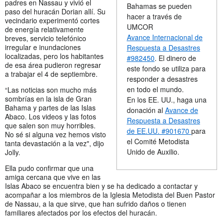
padres en Nassau y vivió el
Bahamas se pueden
paso del huracán Dorian allí. Su
hacer a través de
vecindario experimentó cortes
UMCOR
de energía relativamente
Avance Internacional de
breves, servicio telefónico
irregular e inundaciones
Respuesta a Desastres
localizadas, pero los habitantes
#982450
. El dinero de
de esa área pudieron regresar
este fondo se utiliza para
a trabajar el 4 de septiembre.
responder a desastres
en todo el mundo.
“Las noticias son mucho más
sombrías en la isla de Gran
En los EE. UU., haga una
Bahama y partes de las Islas
donación al
Avance de
Abaco. Los videos y las fotos
Respuesta a Desastres
que salen son muy horribles.
de EE.UU. #901670
para
No sé si alguna vez hemos visto
el Comité Metodista
tanta devastación a la vez", dijo
Unido de Auxilio.
Jolly.
Ella pudo confirmar que una
amiga cercana que vive en las
Islas Abaco se encuentra bien y se ha dedicado a contactar y
acompañar a los miembros de la Iglesia Metodista del Buen Pastor
de Nassau, a la que sirve, que han sufrido daños o tienen
familiares afectados por los efectos del huracán.