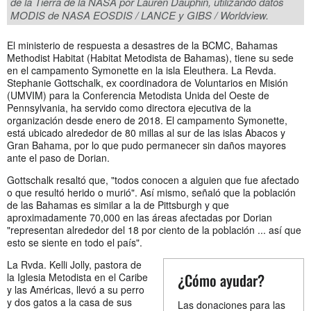
de la Tierra de la NASA por Lauren Dauphin, utilizando datos
MODIS de NASA EOSDIS / LANCE y GIBS / Worldview.
El ministerio de respuesta a desastres de la BCMC, Bahamas
Methodist Habitat (Habitat Metodista de Bahamas), tiene su sede
en el campamento Symonette en la isla Eleuthera. La Revda.
Stephanie Gottschalk, ex coordinadora de Voluntarios en Misión
(UMVIM) para la Conferencia Metodista Unida del Oeste de
Pennsylvania, ha servido como directora ejecutiva de la
organización desde enero de 2018. El campamento Symonette,
está ubicado alrededor de 80 millas al sur de las islas Abacos y
Gran Bahama, por lo que pudo permanecer sin daños mayores
ante el paso de Dorian.
Gottschalk resaltó que, "todos conocen a alguien que fue afectado
o que resultó herido o murió". Así mismo, señaló que la población
de las Bahamas es similar a la de Pittsburgh y que
aproximadamente 70,000 en las áreas afectadas por Dorian
"representan alrededor del 18 por ciento de la población ... así que
esto se siente en todo el país".
La Rvda. Kelli Jolly, pastora de
¿Cómo ayudar?
la Iglesia Metodista en el Caribe
y las Américas, llevó a su perro
y dos gatos a la casa de sus
Las donaciones para las