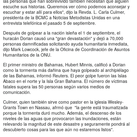
las personas que han sobrevivido también necesitan que alguien
escuche sus historias. Queremos ver cómo podemos aconsejar y
escuchar y estar allí para ellos", dijo la Revda. L. Carla Culmer,
presidenta de la BCMC a Noticias Metodistas Unidas en una
entrevista telefónica el pasado 5 de septiembre.
Después de golpear a la nación isleña el 1 de septiembre, el
huracán Dorian causó una "gran devastación" y dejó a 70,000
personas damnificadas solicitando ayuda humanitaria inmediata,
dijo Mark Lowcock, jefe de la Oficina de Coordinación de Asuntos
Humanitarios de la ONU.
El primer ministro de Bahamas, Hubert Minnis, calificó a Dorian
como la tormenta más dañina que haya golpeado al archipiélago
de las Bahamas, informó Reuters. El peor golpe fueron las Islas
Abaco en el norte y la Isla Gran Bahama. El número de víctimas
fatales supera las 50 personas según varios medios de
comunicación.
Culmer, quien también sirve como pastor en la iglesia Wesley-
Grants Town en Nassau, afrmó que "la gente está traumatizada
porque la tormenta duró mucho. Además, el descenso de los
niveles de las aguas que provocaron las inundaciones, están
relevando la magnitud de este desastre y seguramente pondrá al
descubierto cosas para las que aún no estaremos listos".