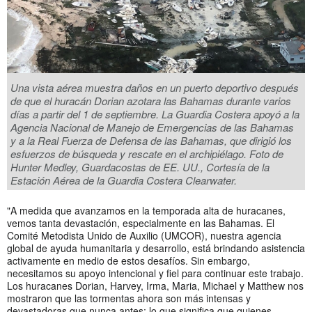
Una vista aérea muestra daños en un puerto deportivo después
de que el huracán Dorian azotara las Bahamas durante varios
días a partir del 1 de septiembre. La Guardia Costera apoyó a la
Agencia Nacional de Manejo de Emergencias de las Bahamas
y a la Real Fuerza de Defensa de las Bahamas, que dirigió los
esfuerzos de búsqueda y rescate en el archipiélago. Foto de
Hunter Medley, Guardacostas de EE. UU., Cortesía de la
Estación Aérea de la Guardia Costera Clearwater.
"A medida que avanzamos en la temporada alta de huracanes,
vemos tanta devastación, especialmente en las Bahamas. El
Comité Metodista Unido de Auxilio (UMCOR), nuestra agencia
global de ayuda humanitaria y desarrollo, está brindando asistencia
activamente en medio de estos desafíos. Sin embargo,
necesitamos su apoyo intencional y fiel para continuar este trabajo.
Los huracanes Dorian, Harvey, Irma, Maria, Michael y Matthew nos
mostraron que las tormentas ahora son más intensas y
devastadoras que nunca antes; lo que significa que quienes