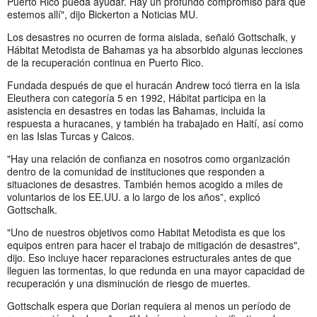
Puerto Rico pueda ayudar. Hay un profundo compromiso para que
estemos allí", dijo Bickerton a Noticias MU.
Los desastres no ocurren de forma aislada, señaló Gottschalk, y
Hábitat Metodista de Bahamas ya ha absorbido algunas lecciones
de la recuperación continua en Puerto Rico.
Fundada después de que el huracán Andrew tocó tierra en la isla
Eleuthera con categoría 5 en 1992, Hábitat participa en la
asistencia en desastres en todas las Bahamas, incluida la
respuesta a huracanes, y también ha trabajado en Haití, así como
en las Islas Turcas y Caicos.
"Hay una relación de confianza en nosotros como organización
dentro de la comunidad de instituciones que responden a
situaciones de desastres. También hemos acogido a miles de
voluntarios de los EE.UU. a lo largo de los años”, explicó
Gottschalk.
"Uno de nuestros objetivos como Habitat Metodista es que los
equipos entren para hacer el trabajo de mitigación de desastres",
dijo. Eso incluye hacer reparaciones estructurales antes de que
lleguen las tormentas, lo que redunda en una mayor capacidad de
recuperación y una disminución de riesgo de muertes.
Gottschalk espera que Dorian requiera al menos un período de