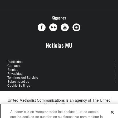
Síguenos
Noticias MU
Publicidad
Contacto
Empleo
Privacidad
Términos del Servicio
Sobre nosotros
Cookie Settings
United Methodist Communications is an agency of The United
Methodist Church
©2026
United Methodist Communications. All Rights Reserved
Al hacer clic en “Aceptar todas las cookies”, usted acepta
que las cookies se guarden en su dispositivo para mejorar la