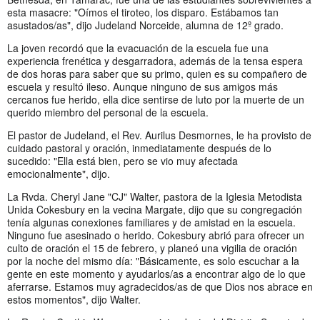
esta masacre: "Oímos el tiroteo, los disparo. Estábamos tan
asustados/as", dijo Judeland Norceide, alumna de 12º grado.
La joven recordó que la evacuación de la escuela fue una
experiencia frenética y desgarradora, además de la tensa espera
de dos horas para saber que su primo, quien es su compañero de
escuela y resultó ileso. Aunque ninguno de sus amigos más
cercanos fue herido, ella dice sentirse de luto por la muerte de un
querido miembro del personal de la escuela.
El pastor de Judeland, el Rev. Aurilus Desmornes, le ha provisto de
cuidado pastoral y oración, inmediatamente después de lo
sucedido: "Ella está bien, pero se vio muy afectada
emocionalmente", dijo.
La Rvda. Cheryl Jane "CJ" Walter, pastora de la Iglesia Metodista
Unida Cokesbury en la vecina Margate, dijo que su congregación
tenía algunas conexiones familiares y de amistad en la escuela.
Ninguno fue asesinado o herido. Cokesbury abrió para ofrecer un
culto de oración el 15 de febrero, y planeó una vigilia de oración
por la noche del mismo día: "Básicamente, es solo escuchar a la
gente en este momento y ayudarlos/as a encontrar algo de lo que
aferrarse. Estamos muy agradecidos/as de que Dios nos abrace en
estos momentos", dijo Walter.