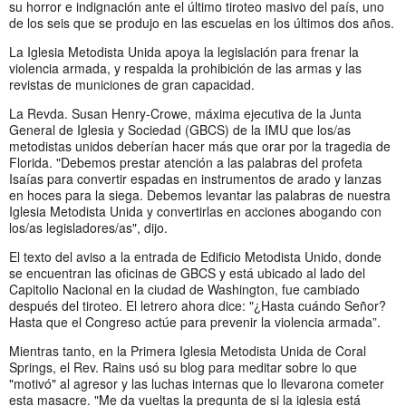
su horror e indignación ante el último tiroteo masivo del país, uno
de los seis que se produjo en las escuelas en los últimos dos años.
La Iglesia Metodista Unida apoya la legislación para frenar la
violencia armada, y respalda la prohibición de las armas y las
revistas de municiones de gran capacidad.
La Revda. Susan Henry-Crowe, máxima ejecutiva de la Junta
General de Iglesia y Sociedad (GBCS) de la IMU que los/as
metodistas unidos deberían hacer más que orar por la tragedia de
Florida. "Debemos prestar atención a las palabras del profeta
Isaías para convertir espadas en instrumentos de arado y lanzas
en hoces para la siega. Debemos levantar las palabras de nuestra
Iglesia Metodista Unida y convertirlas en acciones abogando con
los/as legisladores/as", dijo.
El texto del aviso a la entrada de Edificio Metodista Unido, donde
se encuentran las oficinas de GBCS y está ubicado al lado del
Capitolio Nacional en la ciudad de Washington, fue cambiado
después del tiroteo. El letrero ahora dice: "¿Hasta cuándo Señor?
Hasta que el Congreso actúe para prevenir la violencia armada”.
Mientras tanto, en la Primera Iglesia Metodista Unida de Coral
Springs, el Rev. Rains usó su blog para meditar sobre lo que
"motivó" al agresor y las luchas internas que lo llevarona cometer
esta masacre. "Me da vueltas la pregunta de si la iglesia está