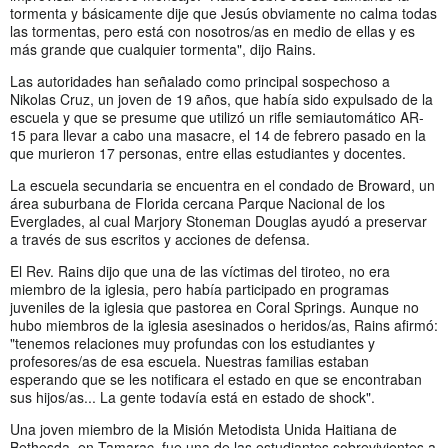
tormenta y básicamente dije que Jesús obviamente no calma todas
las tormentas, pero está con nosotros/as en medio de ellas y es
más grande que cualquier tormenta", dijo Rains.
Las autoridades han señalado como principal sospechoso a
Nikolas Cruz, un joven de 19 años, que había sido expulsado de la
escuela y que se presume que utilizó un rifle semiautomático AR-
15 para llevar a cabo una masacre, el 14 de febrero pasado en la
que murieron 17 personas, entre ellas estudiantes y docentes.
La escuela secundaria se encuentra en el condado de Broward, un
área suburbana de Florida cercana Parque Nacional de los
Everglades, al cual Marjory Stoneman Douglas ayudó a preservar
a través de sus escritos y acciones de defensa.
El Rev. Rains dijo que una de las víctimas del tiroteo, no era
miembro de la iglesia, pero había participado en programas
juveniles de la iglesia que pastorea en Coral Springs. Aunque no
hubo miembros de la iglesia asesinados o heridos/as, Rains afirmó:
"tenemos relaciones muy profundas con los estudiantes y
profesores/as de esa escuela. Nuestras familias estaban
esperando que se les notificara el estado en que se encontraban
sus hijos/as... La gente todavía está en estado de shock".
Una joven miembro de la Misión Metodista Unida Haitiana de
Bethesda, en Tamarac, fue una de las estudiantes sobrevivientes a