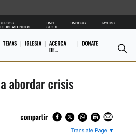
CURSOS
UMC
UMCORG
MYUMC
B
TODISTAS UNIDOS
STORE
TEMAS
IGLESIA
ACERCA
DONATE
DE…
Se
a abordar crisis
compartir
Translate Page
▼