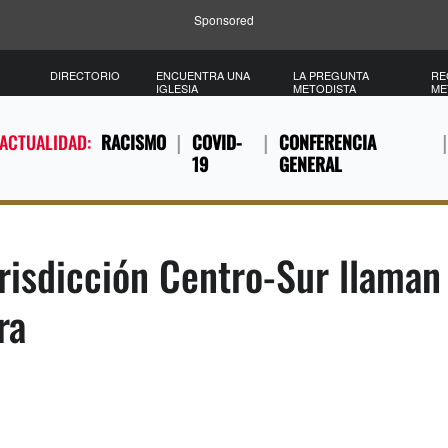
Sponsored
DIRECTORIO
ENCUENTRA UNA
LA PREGUNTA
RE
IGLESIA
METODISTA
ME
 ACTUALIDAD:
RACISMO
COVID-
CONFERENCIA
19
GENERAL
risdicción Centro-Sur llaman 
ra