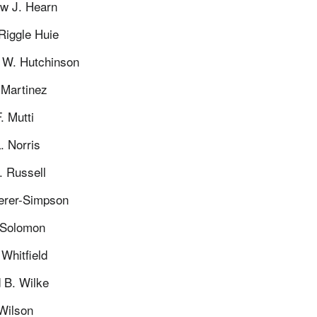
w J. Hearn
Riggle Huie
 W. Hutchinson
 Martinez
. Mutti
. Norris
 Russell
erer-Simpson
 Solomon
Whitfield
 B. Wilke
Wilson