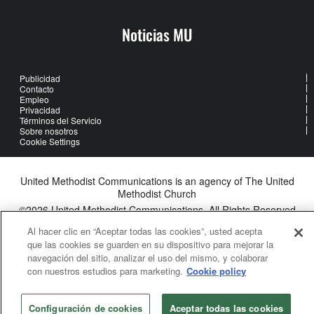
Noticias MU
Publicidad
Contacto
Empleo
Privacidad
Términos del Servicio
Sobre nosotros
Cookie Settings
United Methodist Communications is an agency of The United
Methodist Church
©2026
United Methodist Communications. All Rights Reserved
Al hacer clic en “Aceptar todas las cookies”, usted acepta
que las cookies se guarden en su dispositivo para mejorar la
navegación del sitio, analizar el uso del mismo, y colaborar
con nuestros estudios para marketing.
Cookie policy
Configuración de cookies
Aceptar todas las cookies