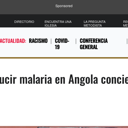
Sponsored
DIRECTORIO
ENCUENTRA UNA
LA PREGUNTA
RE
IGLESIA
METODISTA
ME
 ACTUALIDAD:
RACISMO
COVID-
CONFERENCIA
19
GENERAL
ucir malaria en Angola conc