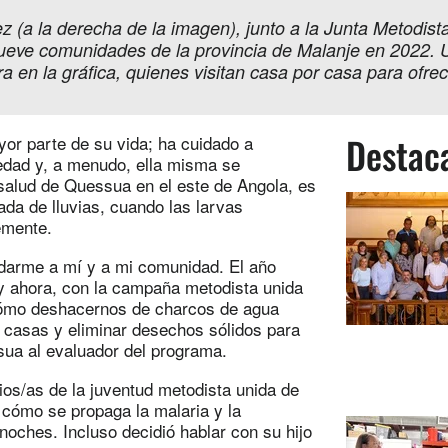
z (a la derecha de la imagen), junto a la Junta Metodist
ueve comunidades de la provincia de Malanje en 2022. U
 en la gráfica, quienes visitan casa por casa para ofrec
Destac
or parte de su vida; ha cuidado a
edad y, a menudo, ella misma se
salud de Quessua en el este de Angola, es
ada de lluvias, cuando las larvas
emente.
darme a mí y a mi comunidad. El año
 y ahora, con la campaña metodista unida
ómo deshacernos de charcos de agua
s casas y eliminar desechos sólidos para
sua al evaluador del programa.
os/as de la juventud metodista unida de
cómo se propaga la malaria y la
noches. Incluso decidió hablar con su hijo