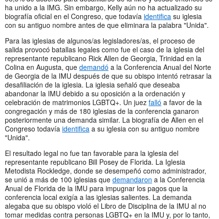
ha unido a la IMG. Sin embargo, Kelly aún no ha actualizado su
biografía oficial en el Congreso, que todavía
identifica
su iglesia
con su antiguo nombre antes de que eliminara la palabra "Unida".
Para las iglesias de algunos/as legisladores/as, el proceso de
salida provocó batallas legales como fue el caso de la iglesia del
representante republicano Rick Allen de Georgia, Trinidad en la
Colina en Augusta, que
demandó
a la Conferencia Anual del Norte
de Georgia de la IMU después de que su obispo intentó retrasar la
desafiliación de la iglesia. La iglesia señaló que deseaba
abandonar la IMU debido a su oposición a la ordenación y
celebración de matrimonios LGBTQ+. Un juez
falló
a favor de la
congregación y más de 180 iglesias de la conferencia ganaron
posteriormente una demanda similar. La biografía de Allen en el
Congreso todavía
identifica
a su iglesia con su antiguo nombre
"Unida".
El resultado legal no fue tan favorable para la iglesia del
representante republicano Bill Posey de Florida. La Iglesia
Metodista Rockledge, donde se desempeñó como administrador,
se unió a más de 100 iglesias que
demandaron
a la Conferencia
Anual de Florida de la IMU para impugnar los pagos que la
conferencia local exigía a las iglesias salientes. La demanda
alegaba que su obispo violó el Libro de Disciplina de la IMU al no
tomar medidas contra personas LGBTQ+ en la IMU y, por lo tanto,