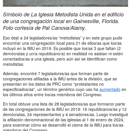
Símbolo de La Iglesia Metodista Unida en el edificio
de una congregación local en Gainesville, Florida.
Foto cortesía de Pat Canova/Alamy.
Eso dejó a 24 legisladores/as “metodistas” y en este grupo pude
encontrar una congregación local para 21 de ellos/as que los/as
incluyó en la IMU en 2019. Es posible que los/as 3 que faltan (2
demócratas y un/a republicano/a) en realidad no asistan ni estén
conectados/as a una iglesia, pero aún así se identifican como
metodistas.
Además, encontré 7 legisladores/as que forman parte de
congregaciones afiliadas a la IMU antes de la división, que se
presentan en los datos de PRC como “protestantes no
especificados/as”, un término genérico cuyo uso ha
aumentado
en
los últimos años entre los/as miembros del Congreso.
En total obtuve una lista de 28 legisladores/as que formaron parte
de las congregaciones de la IMU en 2019: 16 republicanos/as y 12
demócratas, 24 representantes y 4 senadores/as. Luego investigué
la afiliación denominacional de las iglesias al 1 de enero de 2024,
para examinar cómo se desarrolló el cisma de la IMU para los/as
miembros del Congreso.