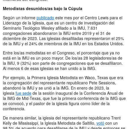
Metodistas desunidos/as bajo la Cúpula
Según un informe
publicado
este mes por el Centro Lewis para el
Liderazgo de la Iglesia, que es un centro de investigación del
Seminario Teológico Wesley afiliado a la IMU, 7.631
congregaciones abandonaron la IMU entre 2019 y el 31 de
diciembre de 2023. Las iglesias desafiliadas representaron el 25%
de la IMU y el 24% de miembros de la IMU en los Estados Unidos.
Entre los/as metodistas en el Congreso, el porcentaje que ya no
está en la IMU es un poco mayor. De los/as 28 legisladores/as de
la IMU, 9 (32%) son parte de congregaciones que se desafiliaron.
Al menos 6 de esas iglesias se han unido a la IMG.
Por ejemplo, la Primera Iglesia Metodista en Waco, Texas que era
la congregación del representante republicano Pete Sessions,
abandonó la IMU y se unió a la IMG. En enero de 2023, la
iglesia
fue sede
de la sesión inaugural de la Conferencia Anual de
la IMG de Mid-Texas, que fue la primera conferencia de la IMG que
se convocó, y el pastor de la iglesia figura como líder de la
conferencia.
De manera similar, la iglesia del representante republicano Trent
Kelly de Mississippi, la Iglesia Metodista de Saltillo,
votó
con un
98,5% de acuerdo para desafiliarse de la IMU y desde entonces se