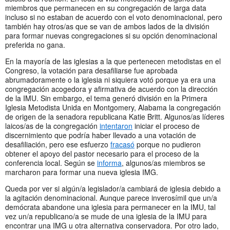
miembros que permanecen en su congregación de larga data
incluso si no estaban de acuerdo con el voto denominacional, pero
también hay otros/as que se van de ambos lados de la división
para formar nuevas congregaciones si su opción denominacional
preferida no gana.
En la mayoría de las iglesias a la que pertenecen metodistas en el
Congreso, la votación para desafiliarse fue aprobada
abrumadoramente o la iglesia ni siquiera votó porque ya era una
congregación acogedora y afirmativa de acuerdo con la dirección
de la IMU. Sin embargo, el tema generó división en la Primera
Iglesia Metodista Unida en Montgomery, Alabama la congregación
de origen de la senadora republicana Katie Britt. Algunos/as líderes
laicos/as de la congregación
intentaron
iniciar el proceso de
discernimiento que podría haber llevado a una votación de
desafiliación, pero ese esfuerzo
fracasó
porque no pudieron
obtener el apoyo del pastor necesario para el proceso de la
conferencia local. Según se
informa
, algunos/as miembros se
marcharon para formar una nueva iglesia IMG.
Queda por ver si algún/a legislador/a cambiará de iglesia debido a
la agitación denominacional. Aunque parece inverosímil que un/a
demócrata abandone una iglesia para permanecer en la IMU, tal
vez un/a republicano/a se mude de una iglesia de la IMU para
encontrar una IMG u otra alternativa conservadora. Por otro lado,