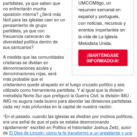
UMCOMtigo, un
partidistas, ya que saben que
no enfrentarán mucha
resumen semanal en
oposición interna? ¿Será más
español y portugués,
fácil para las iglesias caer en un
con noticias, recursos y
pensamiento de grupo
eventos importantes en
partidista, ya que con
frecuencia carecerán de
la vida de La Iglesia
diversidad política dentro de
Metodista Unida.
sus santuarios?
¡MANTÉNGASE
A medida que las comunidades
INFORMADO/A!
cristianas se dividan en
denominaciones azules y
denominaciones rojas, será
más probable que el
cristianismo quede atrapado en el fuego cruzado político y sea
utilizado como herramienta partidista. Y al igual que la división
metodista Norte-Sur que prefiguró la Guerra Civil, la división IMU -
IMG no augura nada bueno para abordar las divisiones partidistas
cada vez más profundas en la capital de nuestra nación.
“En el pasado, cuando las iglesias se dividían por motivos políticos,
era una señal de que el país se estaba desmoronando
rápidamente” escribió en Politico el historiador Joshua Zeitz, autor
de
El Dios de Lincoln: cómo la fe transformó a un presidente y una