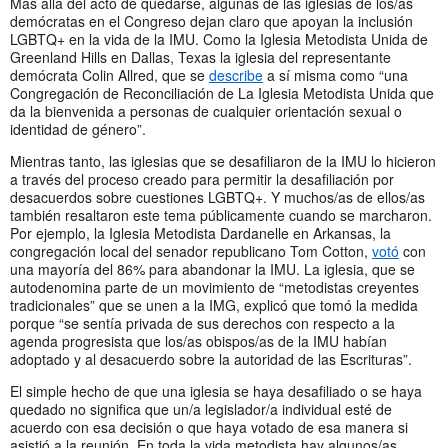
Más allá del acto de quedarse, algunas de las iglesias de los/as
demócratas en el Congreso dejan claro que apoyan la inclusión
LGBTQ+ en la vida de la IMU. Como la Iglesia Metodista Unida de
Greenland Hills en Dallas, Texas la iglesia del representante
demócrata Colin Allred, que se
describe
a sí misma como “una
Congregación de Reconciliación de La Iglesia Metodista Unida que
da la bienvenida a personas de cualquier orientación sexual o
identidad de género”.
Mientras tanto, las iglesias que se desafiliaron de la IMU lo hicieron
a través del proceso creado para permitir la desafiliación por
desacuerdos sobre cuestiones LGBTQ+. Y muchos/as de ellos/as
también resaltaron este tema públicamente cuando se marcharon.
Por ejemplo, la Iglesia Metodista Dardanelle en Arkansas, la
congregación local del senador republicano Tom Cotton,
votó
con
una mayoría del 86% para abandonar la IMU. La iglesia, que se
autodenomina parte de un movimiento de “metodistas creyentes
tradicionales” que se unen a la IMG, explicó que tomó la medida
porque “se sentía privada de sus derechos con respecto a la
agenda progresista que los/as obispos/as de la IMU habían
adoptado y al desacuerdo sobre la autoridad de las Escrituras”.
El simple hecho de que una iglesia se haya desafiliado o se haya
quedado no significa que un/a legislador/a individual esté de
acuerdo con esa decisión o que haya votado de esa manera si
asistió a la reunión. En toda la vida metodista hay algunos/as