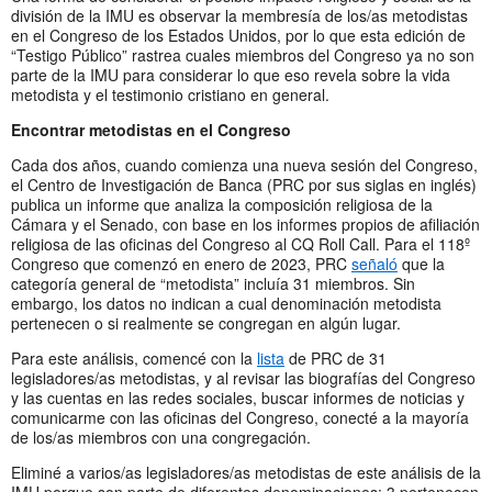
división de la IMU es observar la membresía de los/as metodistas
en el Congreso de los Estados Unidos, por lo que esta edición de
“Testigo Público” rastrea cuales miembros del Congreso ya no son
parte de la IMU para considerar lo que eso revela sobre la vida
metodista y el testimonio cristiano en general.
Encontrar metodistas en el Congreso
Cada dos años, cuando comienza una nueva sesión del Congreso,
el Centro de Investigación de Banca (PRC por sus siglas en inglés)
publica un informe que analiza la composición religiosa de la
Cámara y el Senado, con base en los informes propios de afiliación
religiosa de las oficinas del Congreso al CQ Roll Call. Para el 118º
Congreso que comenzó en enero de 2023, PRC
señaló
que la
categoría general de “metodista” incluía 31 miembros. Sin
embargo, los datos no indican a cual denominación metodista
pertenecen o si realmente se congregan en algún lugar.
Para este análisis, comencé con la
lista
de PRC de 31
legisladores/as metodistas, y al revisar las biografías del Congreso
y las cuentas en las redes sociales, buscar informes de noticias y
comunicarme con las oficinas del Congreso, conecté a la mayoría
de los/as miembros con una congregación.
Eliminé a varios/as legisladores/as metodistas de este análisis de la
IMU porque son parte de diferentes denominaciones: 3 pertenecen