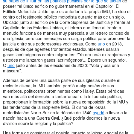
su papel de influir en las políticas públicas por lo que se jactan
de
poseer “el único edificio no gubernamental en el Capitolio”. El
Edificio Metodista Unido, que es anterior a la propia IMU, ha sido el
centro del testimonio público metodista durante más de un siglo.
Ubicado junto al edificio de la Corte Suprema de Justicia y frente al
Capitolio de los Estados Unidos, el letrero que tiene al frente a
menudo funciona de manera muy parecida a un letrero conciso de
una iglesia, pero con mensajes con carga política para promover la
justicia entre sus poderosos/as vecinos/as. Como
uno
en 2018,
después de que agentes fronterizos estadounidenses usaran
gases lacrimógenos contra migrantes: “'Yo era un/a extranjero/as y
ustedes me lanzaron gases lacrimógenos'... Espere un segundo”.
O
uno
justo antes de las elecciones de 2020: “Vota y usa una
máscara”.
Además de perder una cuarta parte de sus iglesias durante el
reciente cisma, la IMU también perdió a algunos/as de sus
miembros, políticos/as prominentes como Haley. Estas pérdidas
van más allá del derecho a fanfarronear o la influencia política;
proporcionan información sobre la nueva composición de la IMU y
las tendencias de la incipiente IMG. El cisma de los/as
metodistas/as Norte-Sur en la década de 1840
ayudó
a llevar a la
nación hacia una Guerra Civil. ¿Qué podría decirnos la nueva
división sobre la religión y la política?
Una forma de considerar el posible impacto religioso y social de la