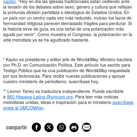
nación
. “Hoy en día las iglesias tradicionales están cediendo ante
la tensión de los debates sobre sexo, género y cultura que reflejan
la profunda división partidista e ideológica de Estados Unidos. En
un país con un centro cada vez más reducido, incluso los lazos de
hermandad religiosa parecen demasiado frágiles para perdurar. Si
la historia sirve de guía, es una señal de una polarización más
aguda por venir”. Como muestra el Congreso, la polarización en la
vida metodista ya se ha agudizado bastante.
* Kaylor es presidente y editor jefe de Word&Way. Ministro bautista
con Ph.D. en Comunicación Política. Este artículo fue escrito para
Testigo Público que es una publicación de Word&Way respaldada
por sus lectores/as. Para recibir nuevas publicaciones y apoyar
nuestro ministerio de periodismo, suscríbase hoy.
** Leonor Yanez es traductora independiente. Puede escribirle
a
IMU Hispana-Latina @umcom.org
. Para leer más noticias
metodistas unidas, ideas e inspiración para el ministerio
suscríbase
gratis al UMCOMtigo
.
compartir