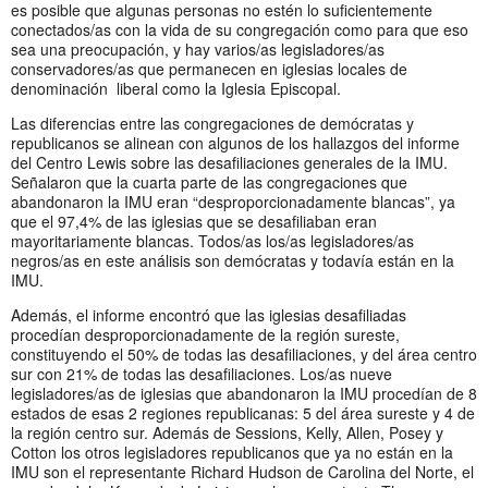
es posible que algunas personas no estén lo suficientemente
conectados/as con la vida de su congregación como para que eso
sea una preocupación, y hay varios/as legisladores/as
conservadores/as que permanecen en iglesias locales de
denominación liberal como la Iglesia Episcopal.
Las diferencias entre las congregaciones de demócratas y
republicanos se alinean con algunos de los hallazgos del informe
del Centro Lewis sobre las desafiliaciones generales de la IMU.
Señalaron que la cuarta parte de las congregaciones que
abandonaron la IMU eran “desproporcionadamente blancas”, ya
que el 97,4% de las iglesias que se desafiliaban eran
mayoritariamente blancas. Todos/as los/as legisladores/as
negros/as en este análisis son demócratas y todavía están en la
IMU.
Además, el informe encontró que las iglesias desafiliadas
procedían desproporcionadamente de la región sureste,
constituyendo el 50% de todas las desafiliaciones, y del área centro
sur con 21% de todas las desafiliaciones. Los/as nueve
legisladores/as de iglesias que abandonaron la IMU procedían de 8
estados de esas 2 regiones republicanas: 5 del área sureste y 4 de
la región centro sur. Además de Sessions, Kelly, Allen, Posey y
Cotton los otros legisladores republicanos que ya no están en la
IMU son el representante Richard Hudson de Carolina del Norte, el