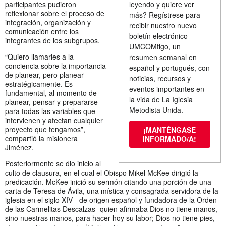
participantes pudieron
leyendo y quiere ver
reflexionar sobre el proceso de
más? Regístrese para
integración, organización y
recibir nuestro nuevo
comunicación entre los
boletín electrónico
integrantes de los subgrupos.
UMCOMtigo, un
“Quiero llamarles a la
resumen semanal en
conciencia sobre la importancia
español y portugués, con
de planear, pero planear
noticias, recursos y
estratégicamente. Es
eventos importantes en
fundamental, al momento de
la vida de La Iglesia
planear, pensar y prepararse
Metodista Unida.
para todas las variables que
intervienen y afectan cualquier
proyecto que tengamos”,
¡MANTÉNGASE
compartió la misionera
INFORMADO/A!
Jiménez.
Posteriormente se dio inicio al
culto de clausura, en el cual el Obispo Mikel McKee dirigió la
predicación. McKee inició su sermón citando una porción de una
carta de Teresa de Ávila, una mística y consagrada servidora de la
iglesia en el siglo XIV - de origen español y fundadora de la Orden
de las Carmelitas Descalzas- quien afirmaba Dios no tiene manos,
sino nuestras manos, para hacer hoy su labor; Dios no tiene pies,