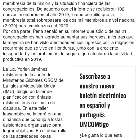
membresía de la misión y la situación financiera de las
congregaciones. De acuerdo con el informe se recibieron 102
nuevos miembros en el año 2019, lo que permitió que la
membresía total sobrepasara los dos mil miembros a nivel nacional
(2.079) para comienzos del 2020.
Por otra parte, Peña señaló en su informe que sólo 5 de las 21
congregaciones han logrado aumentar sus ingresos, mientras que
la mayoría se han visto afectadas en sus ingresos por la migración
recurrente que se vive en Honduras, junto con la creciente
inseguridad y los problemas de sequía, que afectaron la actividad
productiva en 2019.
La Lic. Yorlen Jiménez,
Suscríbase a
misionera de la Junta de
Ministerios Globales GBGM de
nuestro nuevo
La Iglesia Metodista Unida
(IMU), dirigió un taller de
boletín electrónico
planificación con énfasis
misional, previo al culto de
en español y
clausura. En este taller
portugués
laasamblea se integró en una
dinámica que condujo a los/as
UMCOMtigo
asistentes a organizarse para
lograr objetivos. En el desarrollo
¿Le gusta lo que está
de las actividades los/as