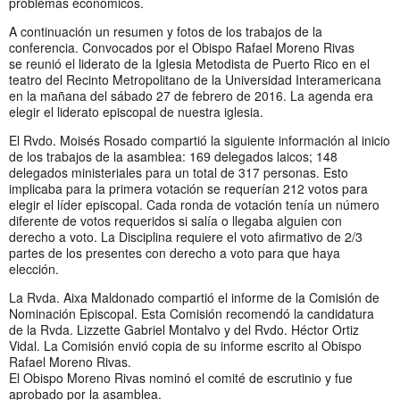
problemas económicos.
A continuación un resumen y fotos de los trabajos de la
conferencia. Convocados por el Obispo Rafael Moreno Rivas
se reunió el liderato de la Iglesia Metodista de Puerto Rico en el
teatro del Recinto Metropolitano de la Universidad Interamericana
en la mañana del sábado 27 de febrero de 2016. La agenda era
elegir el liderato episcopal de nuestra iglesia.
El Rvdo. Moisés Rosado compartió la siguiente información al inicio
de los trabajos de la asamblea: 169 delegados laicos; 148
delegados ministeriales para un total de 317 personas. Esto
implicaba para la primera votación se requerían 212 votos para
elegir el líder episcopal. Cada ronda de votación tenía un número
diferente de votos requeridos si salía o llegaba alguien con
derecho a voto. La Disciplina requiere el voto afirmativo de 2/3
partes de los presentes con derecho a voto para que haya
elección.
La Rvda. Aixa Maldonado compartió el informe de la Comisión de
Nominación Episcopal. Esta Comisión recomendó la candidatura
de la Rvda. Lizzette Gabriel Montalvo y del Rvdo. Héctor Ortiz
Vidal. La Comisión envió copia de su informe escrito al Obispo
Rafael Moreno Rivas.
El Obispo Moreno Rivas nominó el comité de escrutinio y fue
aprobado por la asamblea.