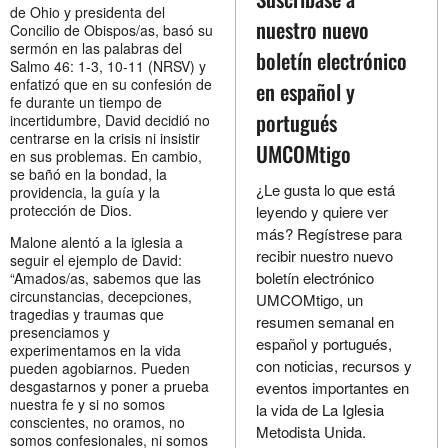
de Ohio y presidenta del
nuestro nuevo
Concilio de Obispos/as, basó su
sermón en las palabras del
boletín electrónico
Salmo 46: 1-3, 10-11 (NRSV) y
enfatizó que en su confesión de
en español y
fe durante un tiempo de
portugués
incertidumbre, David decidió no
centrarse en la crisis ni insistir
UMCOMtigo
en sus problemas. En cambio,
se bañó en la bondad, la
¿Le gusta lo que está
providencia, la guía y la
protección de Dios.
leyendo y quiere ver
más? Regístrese para
Malone alentó a la iglesia a
recibir nuestro nuevo
seguir el ejemplo de David:
boletín electrónico
“Amados/as, sabemos que las
circunstancias, decepciones,
UMCOMtigo, un
tragedias y traumas que
resumen semanal en
presenciamos y
español y portugués,
experimentamos en la vida
con noticias, recursos y
pueden agobiarnos. Pueden
desgastarnos y poner a prueba
eventos importantes en
nuestra fe y si no somos
la vida de La Iglesia
conscientes, no oramos, no
Metodista Unida.
somos confesionales, ni somos