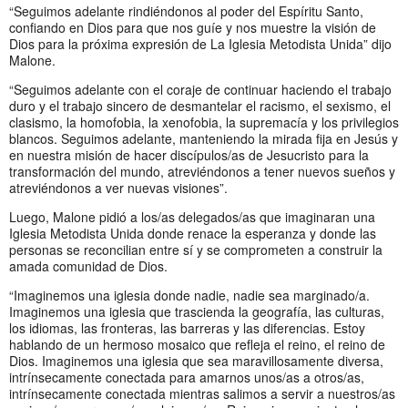
“Seguimos adelante rindiéndonos al poder del Espíritu Santo,
confiando en Dios para que nos guíe y nos muestre la visión de
Dios para la próxima expresión de La Iglesia Metodista Unida” dijo
Malone.
“Seguimos adelante con el coraje de continuar haciendo el trabajo
duro y el trabajo sincero de desmantelar el racismo, el sexismo, el
clasismo, la homofobia, la xenofobia, la supremacía y los privilegios
blancos. Seguimos adelante, manteniendo la mirada fija en Jesús y
en nuestra misión de hacer discípulos/as de Jesucristo para la
transformación del mundo, atreviéndonos a tener nuevos sueños y
atreviéndonos a ver nuevas visiones”.
Luego, Malone pidió a los/as delegados/as que imaginaran una
Iglesia Metodista Unida donde renace la esperanza y donde las
personas se reconcilian entre sí y se comprometen a construir la
amada comunidad de Dios.
“Imaginemos una iglesia donde nadie, nadie sea marginado/a.
Imaginemos una iglesia que trascienda la geografía, las culturas,
los idiomas, las fronteras, las barreras y las diferencias. Estoy
hablando de un hermoso mosaico que refleja el reino, el reino de
Dios. Imaginemos una iglesia que sea maravillosamente diversa,
intrínsecamente conectada para amarnos unos/as a otros/as,
intrínsecamente conectada mientras salimos a servir a nuestros/as