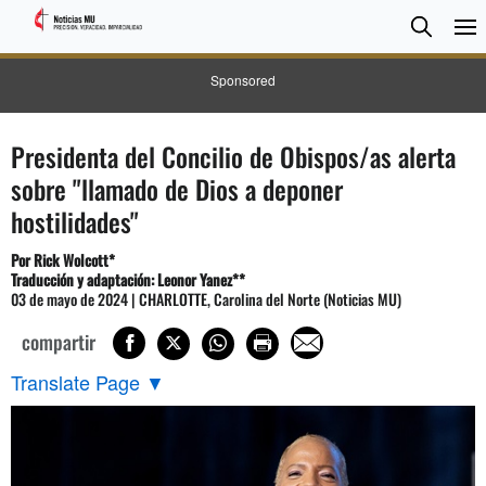
BUSC
Searc
Sponsored
Presidenta del Concilio de Obispos/as alerta
sobre "llamado de Dios a deponer
hostilidades"
Por Rick Wolcott*
Traducción y adaptación: Leonor Yanez**
03 de mayo de 2024 | CHARLOTTE, Carolina del Norte (Noticias MU)
compartir
Translate Page
▼