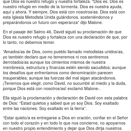
que Dios es nuestro refugio y nuestra fortaleza. "Dios es. Dios es
nuestro refugio en medio de la tormenta. Dios es nuestra ayuda,
aquí y ahora. Y siempre, Dios está con nosotros/as. Dios está con
esta Iglesia Metodista Unida guiándonos, sosteniéndonos y
preparándonos un futuro con esperanza” dijo Malone.
En el pasaje del Salmo 46, David siguió su proclamación de que
Dios es nuestro refugio y fortaleza con una declaración de que, por
lo tanto, no debemos temer.
“Amados/as de Dios, como pueblo llamado metodistas unidos/as,
yo también declaro que no temeremos ni nos sentiremos
derrotados/as aunque los cimientos mismos de nuestra
membresía, estructura y finanzas estén siendo sacudidos; aunque
los desafíos que enfrentamos como denominación parecen
insuperables; aunque las fuerzas del mal sigan atacándonos.
¡Tenemos que elegir, como David, no sucumbir al miedo y la duda,
porque Dios está con nosotros/as! exclamó Malone-.
Ella siguió la proclamación y declaración de David con esta palabra
de Dios: “Estad quietos y sabed que yo soy Dios. Soy exaltado
entre las naciones. Soy exaltado en la tierra”.
“Estar quieto/a es entregarse a Dios en oración, confiar en el Señor
con todo el corazón y en todo lo que nos concierne, no apoyarnos
en nuestro propio entendimiento y dejar que Dios dirija nuestros