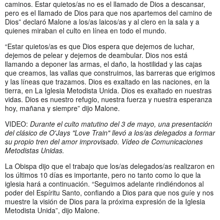
caminos. Estar quietos/as no es el llamado de Dios a descansar,
pero es el llamado de Dios para que nos apartemos del camino de
Dios” declaró Malone a los/as laicos/as y al clero en la sala y a
quienes miraban el culto en línea en todo el mundo.
“Estar quietos/as es que Dios espera que dejemos de luchar,
dejemos de pelear y dejemos de deambular. Dios nos está
llamando a deponer las armas, el daño, la hostilidad y las cajas
que creamos, las vallas que construimos, las barreras que erigimos
y las líneas que trazamos. Dios es exaltado en las naciones, en la
tierra, en La Iglesia Metodista Unida. Dios es exaltado en nuestras
vidas. Dios es nuestro refugio, nuestra fuerza y nuestra esperanza
hoy, mañana y siempre” dijo Malone.
VIDEO:
Durante el culto matutino del 3 de mayo, una presentación
del clásico de O'Jays "Love Train" llevó a los/as delegados a formar
su propio tren del amor improvisado.
Vídeo de Comunicaciones
Metodistas Unidas.
La Obispa dijo que el trabajo que los/as delegados/as realizaron en
los últimos 10 días es importante, pero no tanto como lo que la
iglesia hará a continuación. “Seguimos adelante rindiéndonos al
poder del Espíritu Santo, confiando a Dios para que nos guíe y nos
muestre la visión de Dios para la próxima expresión de la Iglesia
Metodista Unida”, dijo Malone.