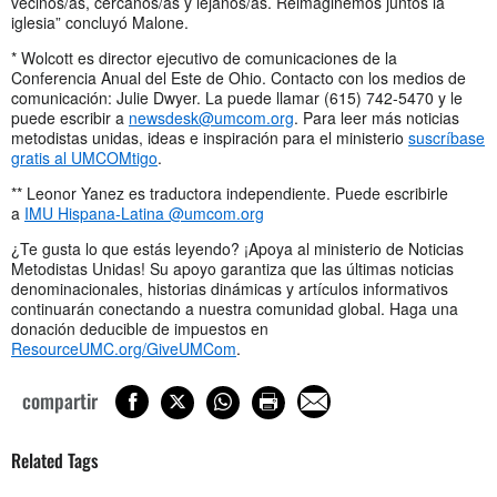
vecinos/as, cercanos/as y lejanos/as. Reimaginemos juntos la
iglesia” concluyó Malone.
* Wolcott es director ejecutivo de comunicaciones de la
Conferencia Anual del Este de Ohio. Contacto con los medios de
comunicación: Julie Dwyer. La puede llamar (615) 742-5470 y le
puede escribir a
newsdesk@umcom.org
. Para leer más noticias
metodistas unidas, ideas e inspiración para el ministerio
suscríbase
gratis al UMCOMtigo
.
** Leonor Yanez es traductora independiente. Puede escribirle
a
IMU Hispana-Latina @umcom.org
¿Te gusta lo que estás leyendo? ¡Apoya al ministerio de Noticias
Metodistas Unidas! Su apoyo garantiza que las últimas noticias
denominacionales, historias dinámicas y artículos informativos
continuarán conectando a nuestra comunidad global. Haga una
donación deducible de impuestos en
ResourceUMC.org/GiveUMCom
.
compartir
Related Tags