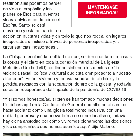
testimoniales podemos perder
¡MANTÉNGASE
de vista el propósito y los
INFORMADO/A!
planes de Dios para nuestras
vidas y olvidarnos de cómo el
Espíritu Santo se está
moviendo y está actuando. en
acción en nuestras vidas y en todo lo que nos rodea, en lugares
inesperados e incluso a través de personas inesperadas y…
circunstancias inesperadas”.
La Obispa mencionó la realidad de que, se den cuenta o no, los/as
laicos/as y el clero en toda la conexión mundial de La Iglesia
Metodista Unida (IMU) continúan sintiendo los efectos de “la
violencia racial, política y cultural que está omnipresente a nuestro
alrededor”. Están “viviendo y todavía superando el dolor y la
pérdida asociados con la separación dentro de la iglesia” y todavía
se están recuperando del impacto de la pandemia de COVID-19.
“Y si somos honestos/as, si bien se han tomado muchas decisiones
históricas aquí en la Conferencia General que allanan el camino
hacia adelante como una iglesia totalmente inclusiva, con una
unidad generosa y una nueva forma de conexionalismo, todavía
hay cierta ansiedad por cómo viviremos plenamente las decisiones
y los compromisos que hemos asumido aquí” dijo Malone.