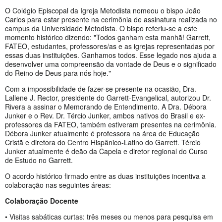
O Colégio Episcopal da Igreja Metodista nomeou o bispo João
Carlos para estar presente na cerimônia de assinatura realizada no
campus da Universidade Metodista. O bispo referiu-se a este
momento histórico dizendo: "Todos ganham esta manhã! Garrett,
FATEO, estudantes, professores/as e as igrejas representadas por
essas duas instituições. Ganhamos todos. Esse legado nos ajuda a
desenvolver uma compreensão da vontade de Deus e o significado
do Reino de Deus para nós hoje."
Com a impossibilidade de fazer-se presente na ocasião, Dra.
Lallene J. Rector, presidente do Garrett-Evangelical, autorizou Dr.
Rivera a assinar o Memorando de Entendimento. A Dra. Débora
Junker e o Rev. Dr. Tércio Junker, ambos nativos do Brasil e ex-
professores da FATEO, também estiveram presentes na cerimônia.
Débora Junker atualmente é professora na área de Educação
Cristã e diretora do Centro Hispânico-Latino do Garrett. Tércio
Junker atualmente é deão da Capela e diretor regional do Curso
de Estudo no Garrett.
O acordo histórico firmado entre as duas instituições incentiva a
colaboração nas seguintes áreas:
Colaboração Docente
• Visitas sabáticas curtas: três meses ou menos para pesquisa em