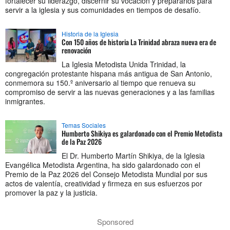
fortalecer su liderazgo, discernir su vocación y prepararlos para
servir a la iglesia y sus comunidades en tiempos de desafío.
Historia de la Iglesia
Con 150 años de historia La Trinidad abraza nueva era de
renovación
La Iglesia Metodista Unida Trinidad, la
congregación protestante hispana más antigua de San Antonio,
conmemora su 150.º aniversario al tiempo que renueva su
compromiso de servir a las nuevas generaciones y a las familias
inmigrantes.
Temas Sociales
Humberto Shikiya es galardonado con el Premio Metodista
de la Paz 2026
El Dr. Humberto Martín Shikiya, de la Iglesia
Evangélica Metodista Argentina, ha sido galardonado con el
Premio de la Paz 2026 del Consejo Metodista Mundial por sus
actos de valentía, creatividad y firmeza en sus esfuerzos por
promover la paz y la justicia.
Sponsored