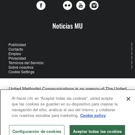
Noticias MU
Publicidad
Contacto
Empleo
Privacidad
Términos del Servicio
Sobre nosotros
Cookie Settings
United Methodist Communications is an agency of The United
Methodist Church
Al hacer clic en “Aceptar todas las cookies”, usted acepta
©2026
United Methodist Communications. All Rights Reserved
que las cookies se guarden en su dispositivo para mejorar la
navegación del sitio, analizar el uso del mismo, y colaborar
con nuestros estudios para marketing.
Cookie policy
Configuración de cookies
Aceptar todas las cookies