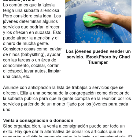
Lo común es que la iglesia
tenga una subasta silenciosa.
Pero considere esta idea. Los
jóvenes determinan algunos
servicios que podrían ofrecer
y los ofrecen en subasta. Esto
puede atraer la atención y el
dinero de mucha gente.
Considere cosas como: cuidar
Los jóvenes pueden vender un
de niños (babysitting), ayudar
servicio. iStockPhoto by Chad
con las tareas o un área de
Truemper.
conocimiento, cocinar, cortar
el césped, lavar autos, limpiar
una casa, etc.
Anuncie con anticipación la lista de trabajos o servicios que se
ofrecen. Elija a una persona de la congregación como director de
la subasta pública para que la gente compita en la reunión por los
servicios partiendo de un monto fijado por los jóvenes para cada
uno.
Venta a consignación o donación
Si se organiza bien, la venta a consignación puede ser todo un
éxito. Hay que dar la alternativa de donar los artículos que se
venderán o dividir la ganancia entre la iglesia y el consignatario. Si