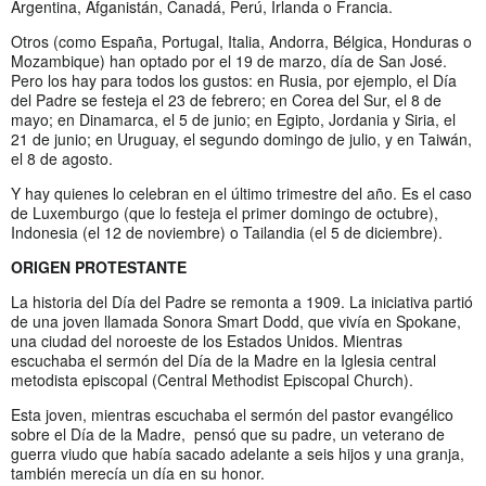
Argentina, Afganistán, Canadá, Perú, Irlanda o Francia.
Otros (como España, Portugal, Italia, Andorra, Bélgica, Honduras o
Mozambique) han optado por el 19 de marzo, día de San José.
Pero los hay para todos los gustos: en Rusia, por ejemplo, el Día
del Padre se festeja el 23 de febrero; en Corea del Sur, el 8 de
mayo; en Dinamarca, el 5 de junio; en Egipto, Jordania y Siria, el
21 de junio; en Uruguay, el segundo domingo de julio, y en Taiwán,
el 8 de agosto.
Y hay quienes lo celebran en el último trimestre del año. Es el caso
de Luxemburgo (que lo festeja el primer domingo de octubre),
Indonesia (el 12 de noviembre) o Tailandia (el 5 de diciembre).
ORIGEN PROTESTANTE
La historia del Día del Padre se remonta a 1909. La iniciativa partió
de una joven llamada Sonora Smart Dodd, que vivía en Spokane,
una ciudad del noroeste de los Estados Unidos. Mientras
escuchaba el sermón del Día de la Madre en la Iglesia central
metodista episcopal (Central Methodist Episcopal Church).
Esta joven, mientras escuchaba el sermón del pastor evangélico
sobre el Día de la Madre, pensó que su padre, un veterano de
guerra viudo que había sacado adelante a seis hijos y una granja,
también merecía un día en su honor.