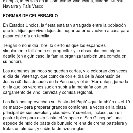
ejemplo, lo es solo en la Comunidad Valenciana, Madrid, Murcia,
Navarra y País Vasco.
FORMAS DE CELEBRARLO
En Estados Unidos, la fiesta está tan arraigada entre la población
que los hijos que viven lejos del hogar paterno vuelven a casa para
pasar este día en familia.
Tengan o no el día libre, lo cierto es que los españoles
simplemente felicitan a su progenitor y le obsequian con algún
detalle (en algún caso, la familia organiza también una comida en
su honor).
Los alemanes tampoco se quedan cortos, y lo celebran dos veces:
el día de 'Vatertag', que coincide con el día de la Ascensión de
Jesús (40 días después de la Pascua), y el de 'Herrentag', jornada
en la que los varones suelen subir a la montaña con un
cargamento de vino, cerveza y comida regional.
Los italianos aprovechan su 'Festa del Papà' –que también es el 19
de marzo– para preparar grandes comilonas, a veces en la plaza
principal de sus pueblos y ciudades. Y cuentan, incluso, con un
postre típico para esta fiesta: el 'zeppole di San Giuseppe', una
especie de nido de pasta de buñuelo rellena de crema pastelera y
frutas en almíbar, y cubierta de azúcar glas.