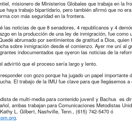
tiel, misionero de Ministerios Globales que trabaja en la fro
que haya trabajo bipartidario, pero también afirmó que no er
forma con más seguridad en la frontera.
 las noticias de que 8 senadores, 4 republicanos y 4 demó
razgo en la producción de una ley de inmigración, fue como 
“Quedé abrumado por sentimientos de gratitud a Dios, quien
ucha sobre inmigración desde el comienzo. Ayer me uní al g
igrantes indocumentados que oyeron las noticias de la refor
l advirtió que el proceso sería largo y lento.
e responder con gozo porque ha jugado un papel importante
ucha. El trabajo de la IMU fue clave para que llegásemos a 
odista de multi-media para contenido juvenil y Bachus es di
añol, ambas trabajan para Comunicaciones Metodistas Unida
Kathy L. Gilbert, Nashville, Tenn., (615) 742-5470 ó
om.org
.