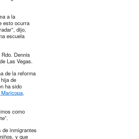
ma a la
e esto ocurra
adar”, dijo,
una escuela
l Rdo. Dennis
 de Las Vegas.
a de la reforma
 hija de
én ha sido
e Maricopa,
fuimos como
te”.
s de inmigrantes
niños, y que