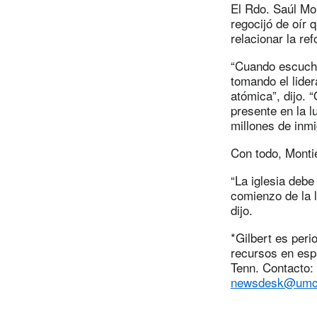
El Rdo. Saúl Mon
regocijó de oír 
relacionar la re
“Cuando escuché
tomando el lide
atómica”, dijo. 
presente en la l
millones de inm
Con todo, Montie
“La iglesia deb
comienzo de la l
dijo.
*Gilbert es peri
recursos en esp
Tenn. Contacto: 
newsdesk@umc