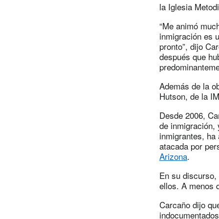
la Iglesia Metod
“Me animó mucho
inmigración es 
pronto”, dijo Ca
después que hubo
predominantemen
Además de la ob
Hutson, de la I
Desde 2006, Car
de inmigración, 
inmigrantes, ha 
atacada por pe
Arizona
.
En su discurso,
ellos. A menos q
Carcaño dijo que
indocumentados 