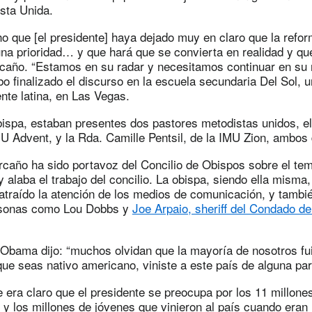
ista Unida.
 que [el presidente] haya dejado muy en claro que la refor
una prioridad… y que hará que se convierta en realidad y qu
rcaño. “Estamos en su radar y necesitamos continuar en su r
 finalizado el discurso en la escuela secundaria Del Sol, 
te latina, en Las Vegas.
ispa, estaban presentes dos pastores metodistas unidos, e
MU Advent, y la Rda. Camille Pentsil, de la IMU Zion, ambos
caño ha sido portavoz del Concilio de Obispos sobre el tem
y alaba el trabajo del concilio. La obispa, siendo ella misma,
atraído la atención de los medios de comunicación, y tambi
rsonas como Lou Dobbs y
Joe Arpaio, sheriff del Condado d
 Obama dijo: “muchos olvidan que la mayoría de nosotros 
ue seas nativo americano, viniste a este país de alguna par
 era claro que el presidente se preocupa por los 11 millone
y los millones de jóvenes que vinieron al país cuando eran 