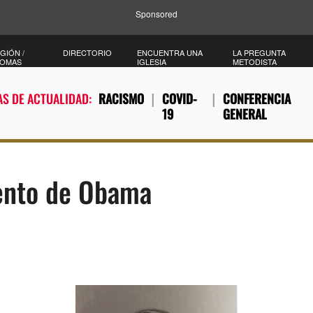
Sponsored
GIÓN /
DIRECTORIO
ENCUENTRA UNA
LA PREGUNTA
IOMAS
IGLESIA
METODISTA
S DE ACTUALIDAD:
RACISMO
COVID-
CONFERENCIA
19
GENERAL
vento de Obama