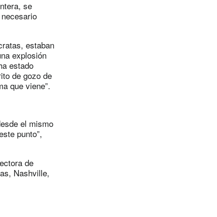
ntera, se
a necesario
cratas, estaban
una explosión
 ha estado
rito de gozo de
ma que viene”.
 desde el mismo
este punto”,
rectora de
s, Nashville,