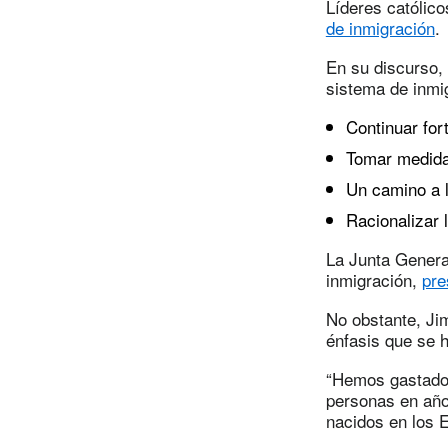
Líderes católico
de inmigración
.
En su discurso, 
sistema de inmi
Continuar for
Tomar medida
Un camino a 
Racionalizar 
La Junta General
inmigración,
pre
No obstante, Jim
énfasis que se 
“Hemos gastado 
personas en año
nacidos en los 