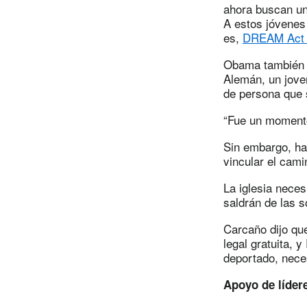
ahora buscan un 
A estos jóvenes
es,
DREAM Act o
Obama también s
Alemán, un joven
de persona que 
“Fue un momento
Sin embargo, ha
vincular el cami
La iglesia nece
saldrán de las s
Carcaño dijo qu
legal gratuita,
deportado, nece
Apoyo de lídere