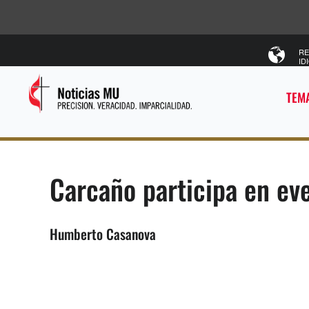
RE
ID
TEMA
Carcaño participa en e
Humberto Casanova