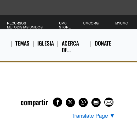
RECURSOS
UMC
UMCORG
MYUMC
METODISTAS UNIDOS
STORE
TEMAS
IGLESIA
ACERCA
DONATE
DE…
compartir
Translate Page
▼