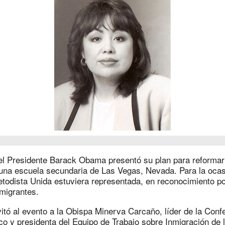
 el Presidente Barack Obama presentó su plan para reformar
 una escuela secundaria de Las Vegas, Nevada. Para la oca
etodista Unida estuviera representada, en reconocimiento po
nmigrantes.
vitó al evento a la Obispa Minerva Carcaño, líder de la Conf
ico y presidenta del Equipo de Trabajo sobre Inmigración de