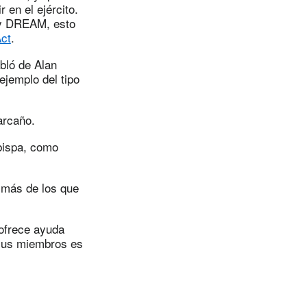
 en el ejército.
ey DREAM, esto
Act
.
bló de Alan
ejemplo del tipo
arcaño.
bispa, como
 más de los que
 ofrece ayuda
 sus miembros es