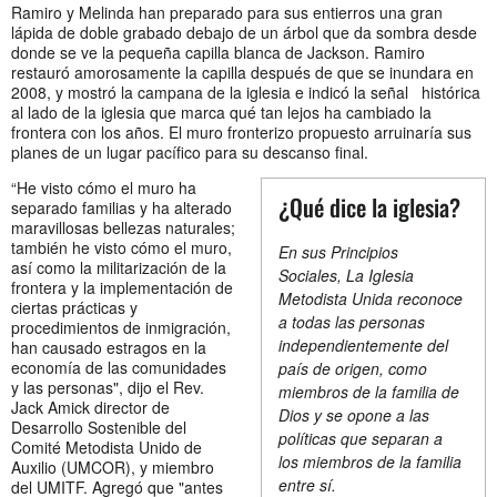
Ramiro y Melinda han preparado para sus entierros una gran
lápida de doble grabado debajo de un árbol que da sombra desde
donde se ve la pequeña capilla blanca de Jackson. Ramiro
restauró amorosamente la capilla después de que se inundara en
2008, y mostró la campana de la iglesia e indicó la señal histórica
al lado de la iglesia que marca qué tan lejos ha cambiado la
frontera con los años. El muro fronterizo propuesto arruinaría sus
planes de un lugar pacífico para su descanso final.
“He visto cómo el muro ha
¿Qué dice la iglesia?
separado familias y ha alterado
maravillosas bellezas naturales;
también he visto cómo el muro,
En sus Principios
así como la militarización de la
Sociales, La Iglesia
frontera y la implementación de
Metodista Unida reconoce
ciertas prácticas y
a todas las personas
procedimientos de inmigración,
independientemente del
han causado estragos en la
economía de las comunidades
país de origen, como
y las personas", dijo el Rev.
miembros de la familia de
Jack Amick director de
Dios y se opone a las
Desarrollo Sostenible del
políticas que separan a
Comité Metodista Unido de
los miembros de la familia
Auxilio (UMCOR), y miembro
entre sí.
del UMITF. Agregó que "antes