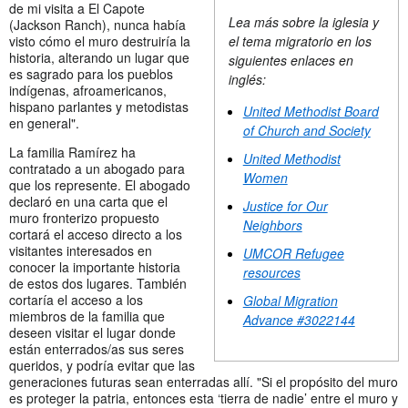
de mi visita a El Capote
Lea más sobre la iglesia y
(Jackson Ranch), nunca había
visto cómo el muro destruiría la
el tema migratorio en los
historia, alterando un lugar que
siguientes enlaces en
es sagrado para los pueblos
inglés:
indígenas, afroamericanos,
hispano parlantes y metodistas
United Methodist Board
en general".
of Church and Society
La familia Ramírez ha
United Methodist
contratado a un abogado para
Women
que los represente. El abogado
declaró en una carta que el
Justice for Our
muro fronterizo propuesto
Neighbors
cortará el acceso directo a los
visitantes interesados en
UMCOR Refugee
conocer la importante historia
resources
de estos dos lugares. También
cortaría el acceso a los
Global Migration
miembros de la familia que
Advance #3022144
deseen visitar el lugar donde
están enterrados/as sus seres
queridos, y podría evitar que las
generaciones futuras sean enterradas allí. "Si el propósito del muro
es proteger la patria, entonces esta ‘tierra de nadie’ entre el muro y