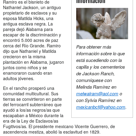
información
Ramiro es el bisnieto de
Nathaniel Jackson, un antiguo
propietario de esclavos y su
esposa Matilda Hicks, una
antigua esclava negra. La
pareja dejó Alabama para
escapar de la discriminación y
encontró 5.000 acres de paz
cerca del Río Grande. Ramiro
Para obtener más
dijo que Nathaniel y Matilda
información sobre lo que
crecieron en la misma
está sucediendo con la
plantación en Alabama, jugaron
capilla y los cementerios
juntos como niños y se
enamoraron cuando eran
de Jackson Ranch,
adultos jóvenes.
comuníquese con
Melinda Ramírez en
En el rancho prosperó una
melwalram@aol.com
o
comunidad multicultural. Sus
tierras se convirtieron en parte
con Sylvia Ramírez en
del ferrocarril subterráneo que
mexicanbcf@yahoo.com
.
ayudó a los/as negros/as que
escapaban a México durante la
era de la Ley de Esclavos/as
Fugitivos/as. El presidente mexicano Vicente Guerrero, de
ascendencia mestiza, abolió la esclavitud en 1829.