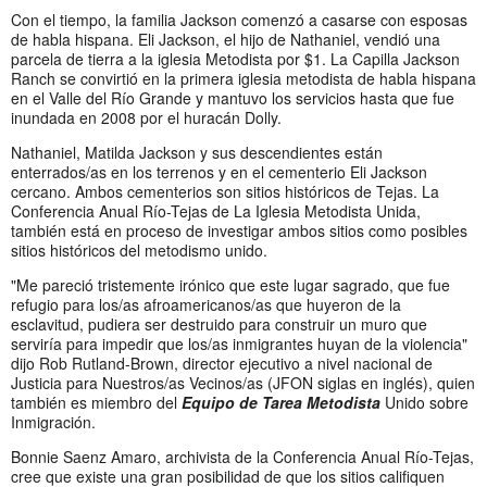
Con el tiempo, la familia Jackson comenzó a casarse con esposas
de habla hispana. Eli Jackson, el hijo de Nathaniel, vendió una
parcela de tierra a la iglesia Metodista por $1. La Capilla Jackson
Ranch se convirtió en la primera iglesia metodista de habla hispana
en el Valle del Río Grande y mantuvo los servicios hasta que fue
inundada en 2008 por el huracán Dolly.
Nathaniel, Matilda Jackson y sus descendientes están
enterrados/as en los terrenos y en el cementerio Eli Jackson
cercano. Ambos cementerios son sitios históricos de Tejas. La
Conferencia Anual Río-Tejas de La Iglesia Metodista Unida,
también está en proceso de investigar ambos sitios como posibles
sitios históricos del metodismo unido.
"Me pareció tristemente irónico que este lugar sagrado, que fue
refugio para los/as afroamericanos/as que huyeron de la
esclavitud, pudiera ser destruido para construir un muro que
serviría para impedir que los/as inmigrantes huyan de la violencia"
dijo Rob Rutland-Brown, director ejecutivo a nivel nacional de
Justicia para Nuestros/as Vecinos/as (JFON siglas en inglés), quien
también es miembro del
Equipo de Tarea Metodista
Unido sobre
Inmigración.
Bonnie Saenz Amaro, archivista de la Conferencia Anual Río-Tejas,
cree que existe una gran posibilidad de que los sitios califiquen