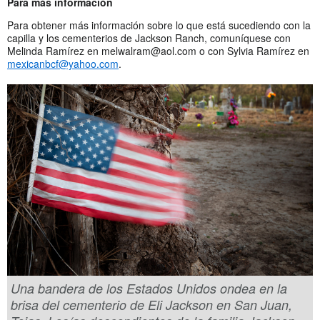
Para m
á
s informaci
ó
n
Para obtener más información sobre lo que está sucediendo con la
capilla y los cementerios de Jackson Ranch, comuníquese con
Melinda Ramírez en
melwalram@aol.com
o con Sylvia Ramírez en
mexicanbcf@yahoo.com
.
Una bandera de los Estados Unidos ondea en la
brisa del cementerio de Eli Jackson en San Juan,