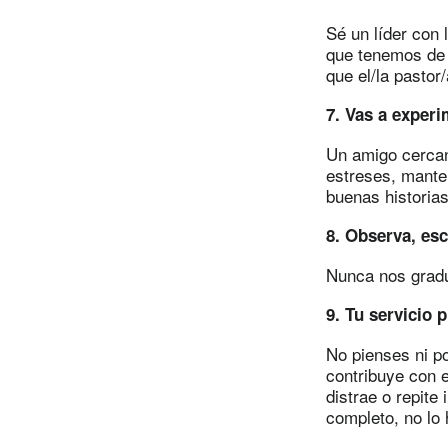
Sé un líder con 
que tenemos de l
que el/la pastor
7. Vas a experi
Un amigo cercan
estreses, mante
buenas historias
8. Observa, es
Nunca nos grad
9. Tu servicio p
No pienses ni po
contribuye con e
distrae o repite
completo, no lo