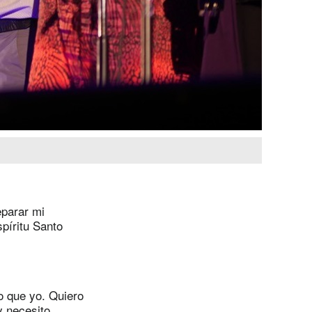
eparar mi
píritu Santo
 que yo. Quiero
y necesito