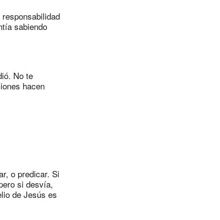
a responsabilidad
ntía sabiendo
ió. No te
ciones hacen
r, o predicar. Si
pero si desvía,
elio de Jesús es