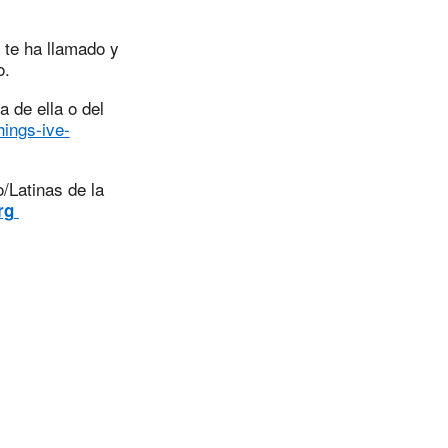
 te ha llamado y
o.
a de ella o del
hings-ive-
/Latinas de la
rg