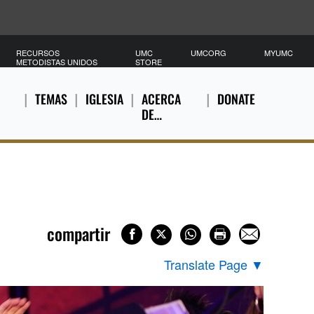
RECURSOS
UMC
UMCORG
MYUMC
METODISTAS UNIDOS
STORE
TEMAS
IGLESIA
ACERCA
DONATE
DE…
compartir
Translate Page
▼