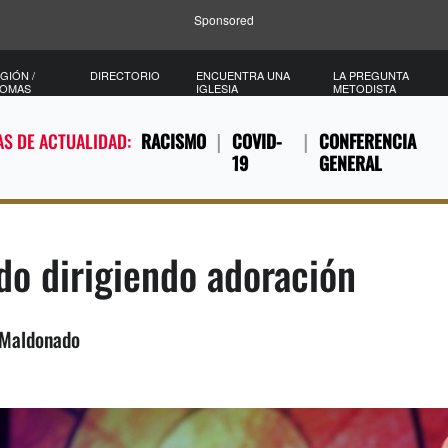
Sponsored
GIÓN /
DIRECTORIO
ENCUENTRA UNA
LA PREGUNTA
IOMAS
IGLESIA
METODISTA
S DE ACTUALIDAD:
RACISMO
COVID-
CONFERENCIA
19
GENERAL
do dirigiendo adoración
 Maldonado