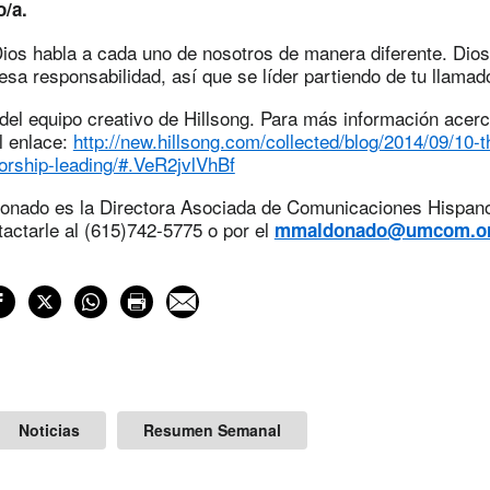
o/a.
Dios habla a cada uno de nosotros de manera diferente. Dios
esa responsabilidad, así que se líder partiendo de tu llamad
 del equipo creativo de Hillsong. Para más información acerc
el enlace:
http://new.hillsong.com/collected/blog/2014/09/10-t
orship-leading/#.VeR2jvlVhBf
donado es la Directora Asociada de Comunicaciones Hispano
actarle al (615)742-5775 o por el
mmaldonado@umcom.o
Noticias
Resumen Semanal